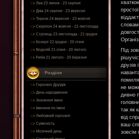
хваткою
Лев 23 липня - 23 серпня
простої
Діва 24 серпня - 23 вересня
віддає
Терези 24 вересня - 23 жовтня
словам
Скорпіон 24 жовтня - 22 листопада
довгост
Стрілець 23 листопада - 21 грудня
Організ
Козеріг 22 грудня - 20 січня
Під зов
Водолій 21 січня - 20 лютого
рішучі
Риби 21 лютого - 20 березня
друзів 
наванта
Розділи
помиляю
Гороскоп Друїдів
не може
День народження
дивно п
Значення імені
головн
Іменини по імені
так як 
Любовний гороскоп
від спр
Сумісність
ваш спі
зовсім 
Місячний день