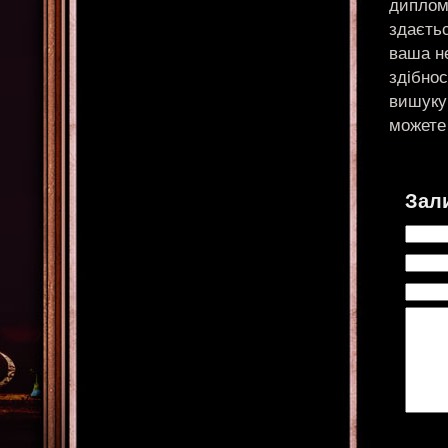
диплом
здаєть
ваша не
здібнос
вишуку
можете 
Зал