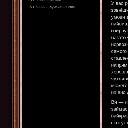
Сонячний місяць
У вас р
Сонник
-
Тлумачення снів
зовнішн
умови д
найвищо
озирнув
багато 
нервозн
самого 
ставлен
напрям 
хороша 
чутливи
можете 
наївно 
Ви — лю
займає
найкращ
стосуєт