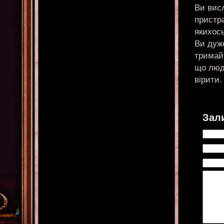
Ви вис
пристр
якихось
Ви дуже
тримайт
що люди
вірити.
Зал