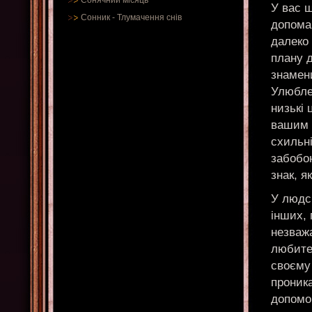
Сонячний місяць
У вас ш
Сонник
-
Тлумачення снів
допомаг
далеко
плану д
знамен
Улюбле
низькі 
вашим 
схильні
забобон
знак, я
У людсь
інших, 
незваж
любите 
своєму 
проника
допомог