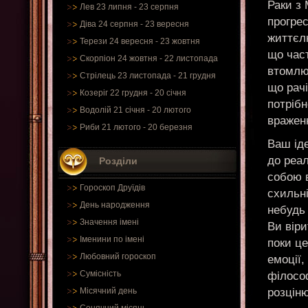
Раки з 
Лев 23 липня - 23 серпня
прогрес
Діва 24 серпня - 23 вересня
життєлю
Терези 24 вересня - 23 жовтня
що час
Скорпіон 24 жовтня - 22 листопада
втомлю
Стрілець 23 листопада - 21 грудня
що рачі
Козеріг 22 грудня - 20 січня
потрібн
Водолій 21 січня - 20 лютого
вражен
Риби 21 лютого - 20 березня
Ваш ід
до реал
Розділи
собою в
Гороскоп Друїдів
схильні
День народження
небудь 
Значення імені
Ви віри
Іменини по імені
поки це
Любовний гороскоп
емоції
Сумісність
філосо
розціню
Місячний день