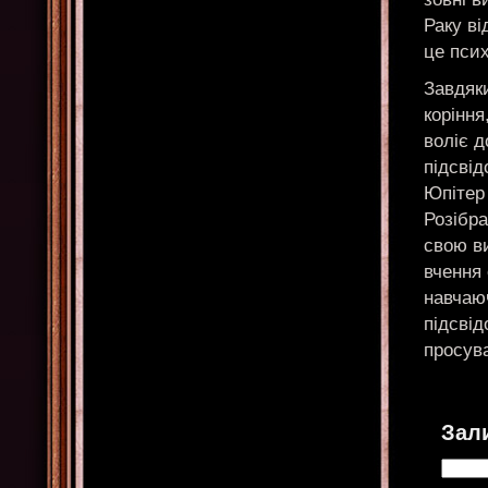
Раку в
це псих
Завдяки
коріння
воліє 
підсвід
Юпітер 
Розібра
свою ви
вчення 
навчаюч
підсвід
просув
Зал