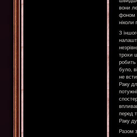
швидше
вони л
фоном п
ніколи 
З іншог
налашт
незрів
трохи щ
робить 
було, в
не всти
Раку д
потужні
спостер
вплива
перед 
Раку д
Разом 