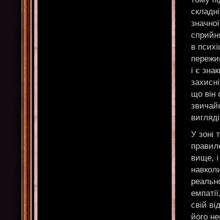
складні
значно
сприйня
в психі
пережив
і є зна
захисні
що він 
звичай
вигляді
У зоні 
правил
вище, і
навколи
реально
емпатії
свій ві
його н