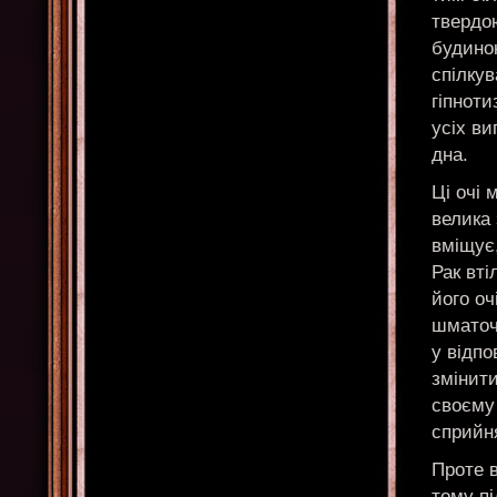
твердо
будинок
спілкув
гіпноти
усіх ви
дна.
Ці очі 
велика 
вміщує,
Рак вті
його оч
шматоч
у відпо
змінити
своєму 
сприйня
Проте в
тому п