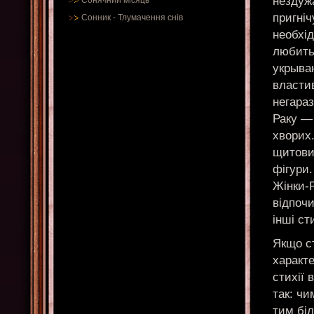
нездужа
Сонячний місяць
пригніч
Сонник
-
Тлумачення снів
необхід
любить 
укрываю
властив
негараз
Раку —
хворих.
щитовид
фігури.
Жінки-Р
відпочи
інші с
Якщо ст
характе
стихії 
так: чи
тим біл