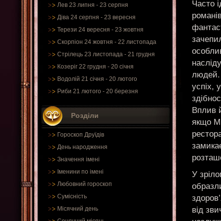
Часто 
Лев 23 липня - 23 серпня
романів
Діва 24 серпня - 23 вересня
фантаст
Терези 24 вересня - 23 жовтня
зачепил
Скорпіон 24 жовтня - 22 листопада
особлив
Стрілець 23 листопада - 21 грудня
наслід
Козеріг 22 грудня - 20 січня
людей. 
Водолій 21 січня - 20 лютого
успіх, 
Риби 21 лютого - 20 березня
здібнос
Вплив 
Розділи
якщо Мі
рестора
Гороскоп Друїдів
замикає
День народження
розташ
Значення імені
Іменини по імені
У зріло
Любовний гороскоп
образли
Сумісність
здоров’
від зви
Місячний день