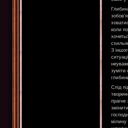
Глибина
зобов’я
ховатис
коли по
хочетьс
схильн
З іншог
ситуаці
неуважн
зуміти 
глибини
Слід пі
творен
прагне 
змінит
господи
мілину 