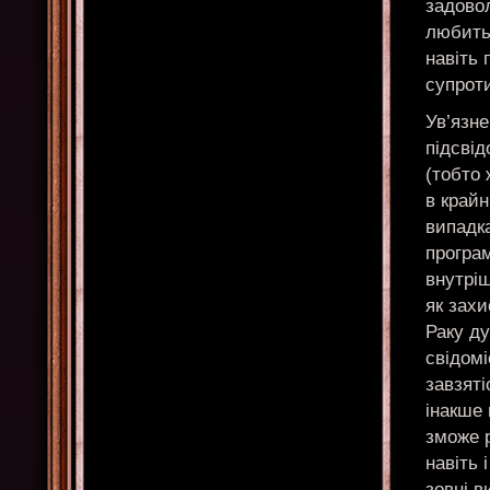
задово
любить 
навіть 
супроти
Ув’язне
підсвід
(тобто 
в край
випадка
програм
внутріш
як захи
Раку ду
свідомі
завзяті
інакше 
зможе р
навіть 
зовні в