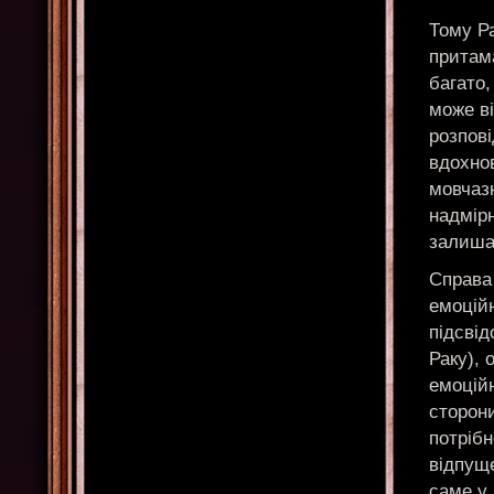
Тому Ра
притам
багато,
може в
розпові
вдохно
мовчаз
надмір
залиша
Справа
емоцій
підсвід
Раку), 
емоцій
сторони
потрібн
відпуще
саме у 