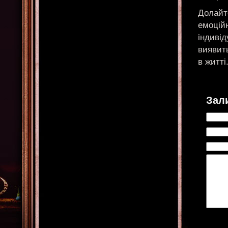
Долайт
емоційн
індивід
виявит
в житті
Зал