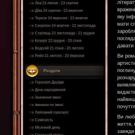
літера
Лев 23 липня - 23 серпня
вражен
Діва 24 серпня - 23 вересня
яку інф
Терези 24 вересня - 23 жовтня
мати сп
Скорпіон 24 жовтня - 22 листопада
заробля
Стрілець 23 листопада - 21 грудня
погляда
Козеріг 22 грудня - 20 січня
давати 
Водолій 21 січня - 20 лютого
Ви рома
Риби 21 лютого - 20 березня
артисти
поглину
Розділи
розчар
Гороскоп Друїдів
виявляю
День народження
кидаєте
Значення імені
найвищ
Іменини по імені
почуття
Любовний гороскоп
Ви люби
Сумісність
життя, 
Місячний день
завжди 