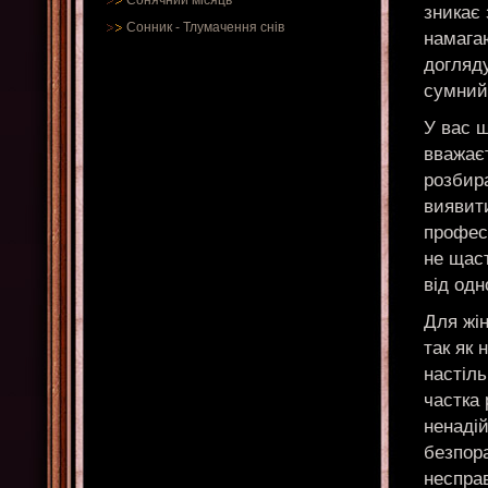
Сонячний місяць
зникає 
Сонник
-
Тлумачення снів
намагаю
догляду
сумний 
У вас ш
вважаєт
розбир
виявит
професі
не щаст
від одн
Для жін
так як 
настіль
частка 
ненадій
безпора
неспра