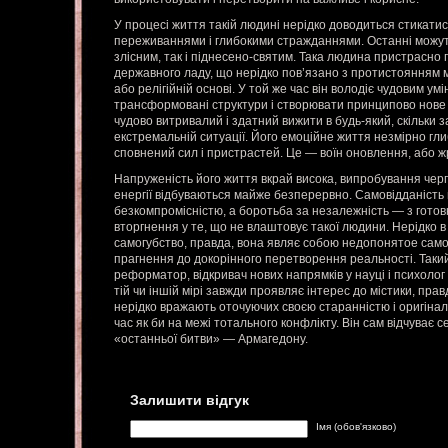
У процесі життя такій людині нерідко доводиться стикати
переживаннями і глибокими стражданнями. Останні можуть
злісним, так і піднесено-святим. Така людина пристрасно 
державного ладу, що нерідко пов’язано з протистоянням
або релігійній основі. У той же час він володіє чудовим ум
трансформовані структури і створювати принципово нове
чудово витривалий і здатний вижити в будь-який, скільки 
екстремальній ситуації. Його емоційне життя незмірно глиб
сповнений сил і пристрастей. Це — воїн оновлення, або 
Напруженість його життя вкрай висока, випробування черг
енергії відбуваються майже безперервно. Самовідданість
безкомпромісністю, а боротьба за незалежність — з гото
вторгнення у те, що не влаштовує такої людини. Нерідко в
самогубство, правда, вона являє собою недопонятое са
прагнення до докорінного перетворення реальності. Так
реформатор, відкривач нових напрямків у науці і психоло
тій чи іншій мірі завжди проявляє інтерес до містики, прав
нерідко вражають оточуючих своєю старанністю і оригінал
час як би на межі тотального конфлікту. Він сам відчуває с
«останньої битви» — Армагедону.
Залишити відгук
Імя (обов'язково)