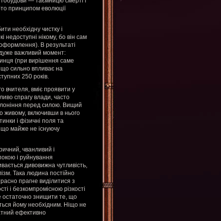
ітобудови — таємницю смерті і
бто принципом еволюції
ити необхідну чистку і
недоступні нікому, бо він сам
оформлення). В результаті
 дуже важливий момент:
очинця (при вирішення саме
 що сильно впливає на
тупних 250 років.
о вчителя, вміє проявити у
бливо спрагу влади, часто
клоніння перед силою. Вищий
 живому, включивши в нього
тинки і фізичні поля та
и що майже не існуючу
ичний, чванливий і
окою і руйнування
вається дивовижна чутливість,
лізм. Така людина постійно
трасно прагне виділитися з
сті і безкомпромісною різкості
же остаточно знищити те, що
ється йому необхідним. Ніщо не
датний ефективно