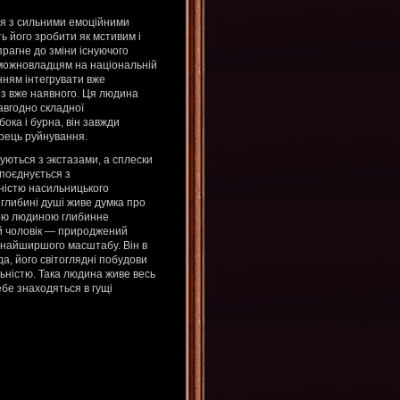
ся з сильними емоційними
 його зробити як мстивим і
прагне до зміни існуючого
 можновладцям на національній
інням інтегрувати вже
 з вже наявного. Ця людина
завгодно складної
ока і бурна, він завжди
жрець руйнування.
уються з экстазами, а сплески
 поєднується з
вністю насильницького
 глибині душі живе думка про
мою людиною глибинне
ий чоловік — природжений
г найширшого масштабу. Він в
да, його світоглядні побудови
ьністю. Така людина живе весь
ебе знаходяться в гущі