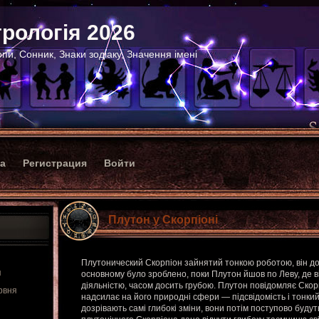
рологія 2026
пи, Сонник, Знаки зодіаку, Значення імені
ка
Регистрация
Войти
Плутон у Скорпіоні
Плутонический Скорпіон зайнятий тонкою роботою, він до
я
основному було зроблено, поки Плутон йшов по Леву, де 
діяльністю, часом досить грубою. Плутон повідомляє Скорп
рвня
надсилає на його природні сфери — підсвідомість і тонкий с
дозрівають самі глибокі зміни, вони потім поступово будут