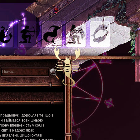
працьовує і доробляє те, що в
він займався зовнішньою
іону впевненість у собі і
віт, в надрах яких і
ь виявлені. Вищої октаві