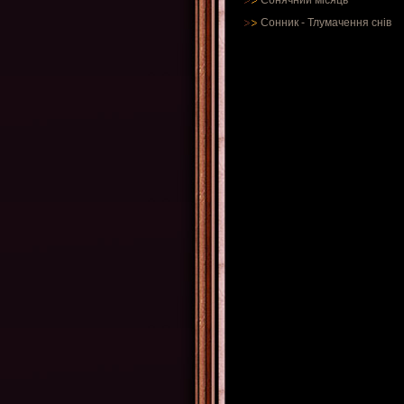
Сонячний місяць
Сонник
-
Тлумачення снів