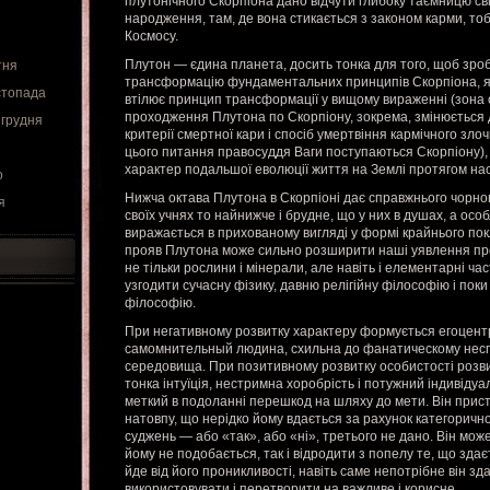
плутонічного Скорпіона дано відчути глибоку таємницю св
народження, там, де вона стикається з законом карми, то
Космосу.
Плутон — єдина планета, досить тонка для того, щоб зроб
тня
трансформацію фундаментальних принципів Скорпіона, які 
стопада
втілює принцип трансформації у вищому вираженні (зона 
проходження Плутона по Скорпіону, зокрема, змінюється
 грудня
критерії смертної кари і спосіб умертвіння кармічного зл
цього питання правосуддя Ваги поступаються Скорпіону),
характер подальшої еволюції життя на Землі протягом нас
о
Нижча октава Плутона в Скорпіоні дає справжнього чорног
я
своїх учнях то найнижче і брудне, що у них в душах, а осо
виражається в прихованому вигляді у формі крайнього по
прояв Плутона може сильно розширити наші уявлення про
не тільки рослини і мінерали, але навіть і елементарні час
узгодити сучасну фізику, давню релігійну філософію і пок
філософію.
При негативному розвитку характеру формується егоцентр
самомнительный людина, схильна до фанатическому несп
середовища. При позитивному розвитку особистості розви
тонка інтуїція, нестримна хоробрість і потужний індивідуа
меткий в подоланні перешкод на шляху до мети. Він прис
натовпу, що нерідко йому вдається за рахунок категорично
суджень — або «так», або «ні», третього не дано. Він мо
йому не подобається, так і відродити з попелу те, що зда
йде від його проникливості, навіть саме непотрібне він з
використовувати і перетворити на важливе і корисне.