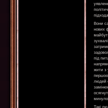
уявленн
політич
підход
Вони са
нових 
майбутн
зухвалі
затримк
задово
під пи
напрямо
жити з
першоо
людей 
замінюю
осягнут
минулог
Такі л