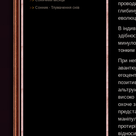
Сонячний місяць
проводи
Сонник
-
Тлумачення снів
глибин
еволюці
В індив
здібнос
минулог
тонким 
При не
авантю
егоцен
позити
альтруи
високо 
охоче з
предст
маніпу
протирі
відноси