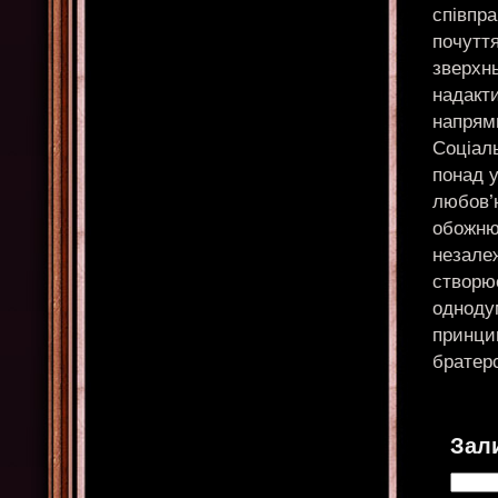
співпра
почуття
зверхнь
надакт
напрями
Соціаль
понад у
любов’
обожнюю
незалеж
створює
однодум
принци
братер
Зал