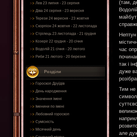
(там, д
Лев 23 липня - 23 серпня
Водолій
Діва 24 серпня - 23 вересня
майбутн
Терези 24 вересня - 23 жовтня
справжн
Скорпіон 24 жовтня - 22 листопада
Стрілець 23 листопада - 21 грудня
Нептун
містичн
Козеріг 22 грудня - 20 січня
час оп
Водолій 21 січня - 20 лютого
починаю
Риби 21 лютого - 20 березня
так і і
дуже в
Розділи
розібра
Гороскоп Друїдів
Тим не
День народження
символі
Значення імені
суттєво
Іменини по імені
великою
Любовний гороскоп
наприкл
Сумісність
розвито
Місячний день
але дуж