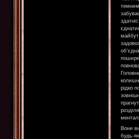
темним
забува
здатніс
єднатис
майбутн
задово
об’єдн
поширен
повнов
Головни
колишнє
рідко п
зовнішн
прагнут
розділя
ментал
Вони ви
будь-як