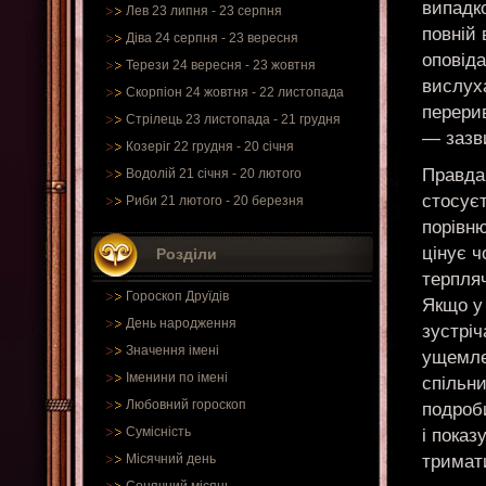
випадко
Лев 23 липня - 23 серпня
повній 
Діва 24 серпня - 23 вересня
оповіда
Терези 24 вересня - 23 жовтня
вислуха
Скорпіон 24 жовтня - 22 листопада
перерив
Стрілець 23 листопада - 21 грудня
— зазв
Козеріг 22 грудня - 20 січня
Правда
Водолій 21 січня - 20 лютого
стосує
Риби 21 лютого - 20 березня
порівню
цінує ч
Розділи
терпляч
Гороскоп Друїдів
Якщо у 
День народження
зустріч
Значення імені
ущемле
Іменини по імені
спільни
Любовний гороскоп
подроби
Сумісність
і показ
тримати
Місячний день