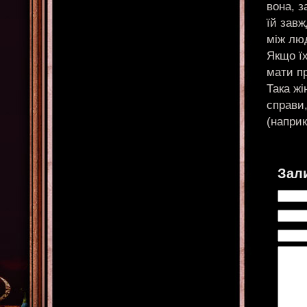
вона, з
їй завж
між люд
Якщо їх
мати п
Така жі
справи,
(наприк
Зал