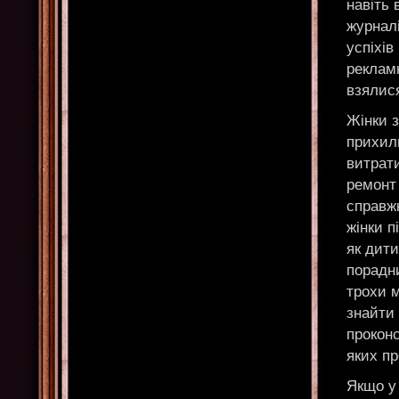
навіть 
журналі
успіхів
рекламн
взялис
Жінки 
прихил
витрат
ремонт 
справжн
жінки п
як дити
порадни
трохи 
знайти 
проконс
яких пр
Якщо у 