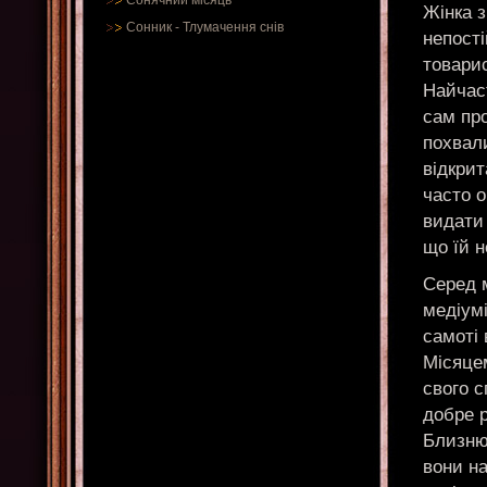
Сонячний місяць
Жінка 
Сонник
-
Тлумачення снів
непості
товарис
Найчаст
сам пр
похвали
відкрит
часто 
видати
що їй н
Серед м
медіумі
самоті 
Місяце
свого с
добре 
Близнюк
вони на