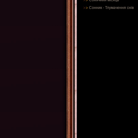
Сонячний місяць
Сонник
-
Тлумачення снів