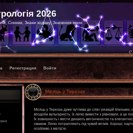
рологія 2026
пи, Сонник, Знаки зодіаку, Значення імені
ка
Регистрация
Войти
Місяць у Терезах
Місяць у Терезах дуже чутлива до слів і реакцій близьких,
я
вподоби вульгарність: їх легко вивести з рівноваги, а це п
Їх зовнішність і жести дихають витонченістю та елегантні
рвня
смаком. Легко потрапляють під чужий вплив. Хороші, партн
особливо з матір’ю.