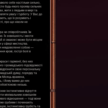
коло себе настільки сильно,
аєте будь-якого прояву сильних
нах, жити з людьми в мирі та
ляти увагу і турботу. У Вас до
ають, що їх розуміють і
ті, про що ніколи не
а чи співробітників. Їм
ю. Їх зовнішність і жести
й зі смаком і може бути місцем
и у сфері мистецтва.
ри невдоволенні собою —
я крові, гострі болі в
раси і гармонії, без них
о і громадського підсвідомості
 відрізнити свою персональну
омадській думці, порядку та
ж Місяць вражена,
, і йому важко до них
обов’язково низька.
тонке інстинктивне відчуття
 кути мінімальним зовнішнім
ливого відношення — тоді вони
уже грубими і починають
ію, інстинктивну грубість та