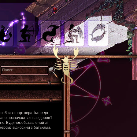
 особливо партнера. Їм не до
огано позначається на здоров’ї.
стю. Будинок обставлений зі
ерські відносини з батьками,