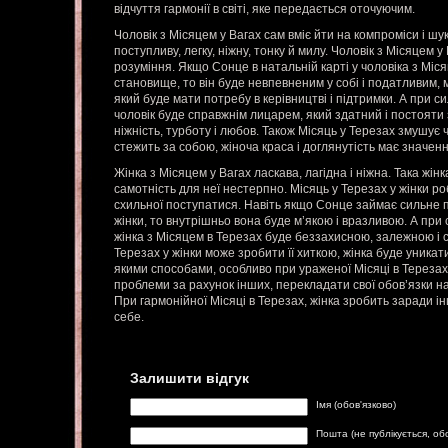
відчуття гармонії в світі, яке передається оточуючим.
Чоловік з Місяцем у Вагах сам вміє йти на компроміси і шу
поступливу, легку, ніжну, тонку й милу. Чоловік з Місяцем у
розуміння. Якщо Сонце в натальній карті у чоловіка з Міс
становище, то він буде невпевненим у собі і податливим,
який буде мати потребу в керівництві і підтримки. А при 
чоловік буде справжнім лицарем, який здатний і постояти з
ніжність, турботу і любов. Також Місяць у Терезах змушує ч
стежить за собою, жіноча краса і доглянутість має значенн
Жінка з Місяцем у Вагах ласкава, лагідна і ніжна. Така жі
самотність для неї нестерпно. Місяць у Терезах у жінки ро
схильної поступатися. Навіть якщо Сонце займає сильне 
жінки, то внутрішньо вона буде м’якою і вразливою. А при
жінка з Місяцем в Терезах буде беззахисною, залежною і 
Терезах у жінки може зробити її хиткою, жінка буде уникат
якими способами, особливо при ураженої Місяці в Терезах
проблеми за рахунок інших, перекладати свої обов’язки на 
При гармонійної Місяці в Терезах, жінка зробить заради ін
себе.
Залишити відгук
Імя (обов'язково)
Пошта (не публікується, об