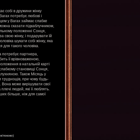
кає собі в дружини жінку
 Вагах потребує любові і
яцем у Вагах займає слабке
 можна сказати підкаблучником,
сильному положенні Сонця,
а свою жінку, і подарувати їй
оловіка шукати собі жінку, яка
я для такого чоловіка.
нка потребує партнера,
бить її врівноваженою,
положення в натальній карті
 слабкому становищі Сонця,
слухняною. Також Місяць у
и труднощів, при чому будь-
. Вона може вирішувати свої
плечі людей, які її люблять.
ших більше, ніж для самої
ов'язково)