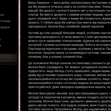
Ваше бажання — мати добре збалансовану обстановку нав
що Ви уникаєте зіткнень навіть на особистому рівні. Уник
емоцій. Ви ідеаліст і воліли б бачити світ у пастельних то
злагоді. Ви вмієте дружити з самими різними людьми, прояв
тня
цього справжній хист. Люди, з якими Ви спілкуєтеся, відчув
стопада
цінують. У глибині душі Ви найчастіше маєте від нерішучос
здогадаєшся, бачачи Ваш спокійний, рівний характер.
 грудня
Чутливі до слів і реакцій близьких людей, особливо партнер
противна вульгарність, їх легко вивести з себе дисгармоніє
о
можуть бути чарівними і елегантними, будинок обставлени
зустрічей з різним суспільним приводів. Робота чи інтерес
я
Партнерські відносини з батьками, особливо з матір’ю. П
безсоння. Хвороби нирок та сечовивідної системи, зараженн
попереку, біль у шлунку, головний біль.
Це положення Місяця означає інстинктивну схильність до к
місячні Ваги страждають. Тут момент узгодження особистог
підкреслять: якщо Місяць стоїть гармонійно, людині важко
думку від установки соціального шару, і навпаки, виклик гр
загальноприйнятої естетиці він сприймає особисто, якщо 
загальноприйняті етика і естетика людини не влаштовують
пристосуватися, дуже своєрідна індивідуальна мораль, не 
Місячні Ваги рвучкі і мінливі, але при опрацюванні дають 
ситуації та перспектив її розвитку, вміння згладить гострі
зусиллям. Місячні Ваги тонкі і делікатні і вимагають дбай
дають високу точність. Але будучи зламані, вони стають д
постійно брехати. Пророблена Місяць дає надзвичайну грац