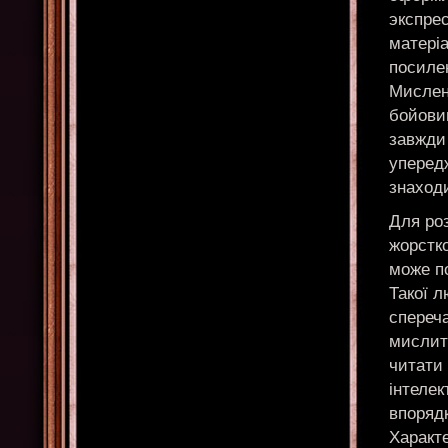
экспре
матеріа
посиле
Мислен
бойовим
завжди 
упередж
знаходи
Для роз
жорстко
може по
Такої 
спереча
мислит
читати 
інтелек
впорядк
Характе