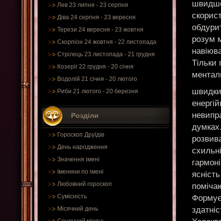
швидше
Лев 23 липня - 23 серпня
скорис
Діва 24 серпня - 23 вересня
обдурит
Терези 24 вересня - 23 жовтня
розум м
Скорпіон 24 жовтня - 22 листопада
навіюва
Стрілець 23 листопада - 21 грудня
Тільки
Козеріг 22 грудня - 20 січня
менталь
Водолій 21 січня - 20 лютого
швидки
Риби 21 лютого - 20 березня
енергій
невипра
Розділи
думках
Гороскоп Друїдів
розвива
День народження
схильні
Значення імені
гармон
Іменини по імені
ясність
Любовний гороскоп
помічаю
Сумісність
Формуєт
здатні
Місячний день