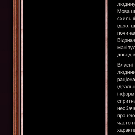
людину
Мова шв
схильні
ідею, щ
почина
Відзнач
маніпул
доводів
Власні 
людини
раціона
ідеальн
інформ
спритни
необачн
працею 
часто н
характе