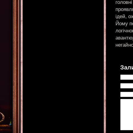
головні
проявл
ідей, о
Йому п
логічно
авантюр
негайно
Зал