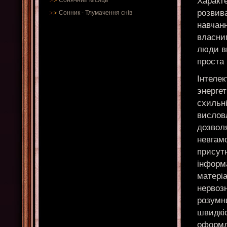
Характе
Сонячний місяць
розвива
Сонник
-
Тлумачення снів
навчан
власни
люди в
проста
Інтеле
энергет
схильн
вислов
дозвол
невгамо
присутн
інформ
матеріа
нервозн
розумни
швидкіс
оформле