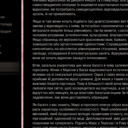
близьких відносинах як джерелі енергії та стимуляції, але
самоствердженні спонукає їх ініціювати короткочасні палкі 
відносини, які потребують самодисципліни, відповідальнос
зусиль, їх не приваблюють.
тня
Якщо ж такі жінки хочуть подбати про довгострокових життє
стопада
звички у відповідність з ними, їм потрібно «приземлити» св
витрачати енергію більш рівномірно, так би мовити, «заспо
 грудня
чоловіків розумним, інтелігентним, культурним, благовос
Якщо обранець не вирізняється красномовством, бажано, 
зовнішністю або артистичними здібностями. Справедливіст
о
наполягають на абсолютно рівноправних стосунках, вима
я
свободи, спілкування й інтелектуальних занять. Відчуваюч
вони не хочуть відносин занадто інтенсивних.
Втім, загальна енергетика цих жінок багато в чому залежит
гороскопу. Жінки з Марсом у Вагах відрізняються естетичн
впливає на їх сексуальні уподобання. Одна з таких жінок 
прийоми їй допомогли вірші і романи. Для жінок з таким
важливо бачити партнера. Тому в більшості своїй вони в
любов’ю при світлі, щоб зосередитися на партнера, а не 
відчуттях або емоціях, як це властиво багатьом іншим. Їм
задоволенні, яке вони доставляють обранцеві.
Як багато з вас знають, Марс в гороскопі описує образ коха
риси характеру, особливості особистості. Який улюблений
ввічливий, який бездоганно володіє правилами етикету, х
був охайний, одягнений по моді. Дипломатичний, вміє догл
показники не суперечать. Ріднить Марс у Терезах і в Раку 
цього такі жінки часто бувають нещасні у відносинах. Насп