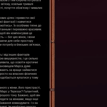
 разом з тим існуюча потреба в
зв’язку, оскільки тривалі
ті, почуття обов’язку і чималих
вих цілях і привести свої
ої фантазії і навчитися
коїтись». Їх особливо тягне до
питанным і переважно красивим.
щоб він компенсував це
ь — бог цих жінок, і вони
гаючи для себе простору
и потребу в близьких зв’язках,
ь і від інших факторів
ою вишуканістю, і це сильно
заявила, що освоїти еротичні
 становищем Марса дуже
важають за краще займатися
просто на власних фізичних
 подобається купатися у тому
ного у жінки, його пристрасті,
 Марс у Терезах? Галантний,
орошого тону. Бажано, щоб він
ядати за жінками, якщо інші
бажання командувати. І з-за
равді, їм необхідно просто