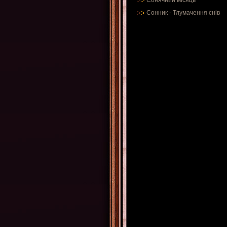
Сонячний місяць
Сонник
-
Тлумачення снів