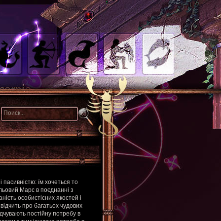
 пасивністю: їм хочеться то
льовий Марс в поєднанні з
ість особистісних якостей і
свідчить про багатьох чудових
ідчувають постійну потребу в