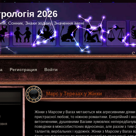
рологія 2026
пи, Сонник, Знаки зодіаку, Значення імені
ка
Регистрация
Войти
Марс у Терезах у Жінки
Жінки з Марсом у Вагах метаються між агресивними діями і
я
пристрасної любові, то ніжною романтики. Енергійний і во
витонченими, душевними Вагами зумовлює непередбачуван
рвня
поведінки в міжособистісних відносинах, але разом з тим 
талантів, вербальних і художніх. Жінки з Марсом у Вагах в