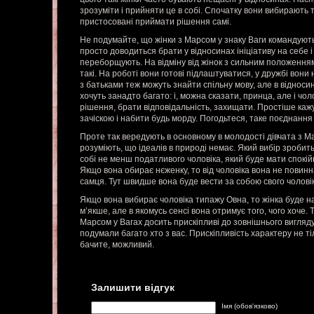
зрозуміти і прийняти це в собі. Спочатку вони вибирають та
пристосовані приймати рішення самі.
Не подумайте, що жінки з Марсом у знаку Ваги командують
просто доводиться брати у відносинах ініціативу на себе і 
переборщують. На відміну від жінок з сильним положенням
такі. На роботі вони готові підлаштуватися, у дружбі вон
з батьками теж можуть знайти спільну мову, але в відноси
хочуть занадто багато: і, можна сказати, принца, але і чо
рішення, брати відповідальність, захищати. Простіше кажу
зачіскою і набити будь морду. Погодьтеся, таке поєднання 
Проте так вередують в основному в молодості дівчата з Ма
розуміють, що ідеалів в природі немає. Який вибір зробить
собі не менш податливого чоловіка, який буде мати спокі
Якщо вона обирає нєженку, то від чоловіка вона не повин
самця. Тут швидше вона буде вести за собою свого чолові
Якщо вона вибирає чоловіка типажу Овна, то жінка буде н
м’якше, але в якомусь сенсі вона отримує того, чого хоче. 
Марсом у Вагах досить прискіпливі до зовнішнього вигляд
подумали багато хто з вас. Прискіпливість характеру не тіл
бачите, можливий.
Залишити відгук
Імя (обов'язково)