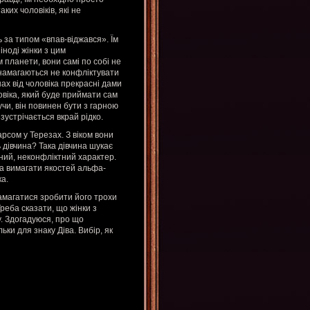
ких чоловіків, які не
 за типом «впав-віджався». Їм
іноді жінки з цим
 планети, вони самі по собі не
и намагаються не конфліктувати
нах від чоловіка прекрасні дами
ловіка, який буде приймати сам
чи, він повинен бути з гарною
зустрічається вкрай рідко.
рсом у Терезах. З віком вони
 дівчина? Така дівчина шукає
йний, неконфліктний характер.
на вимагати якостей альфа-
ка.
амагатися зробити його трохи
Треба сказати, що жінки з
у. Здогадуюся, про що
ьки для знаку Діва. Вибір, як