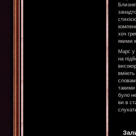
Близнят
занадт
стихією
компен
хоч гре
якими 
Марс у
на підй
високор
вміють 
словами
такими
було не
ви в ст
слухати
Зал