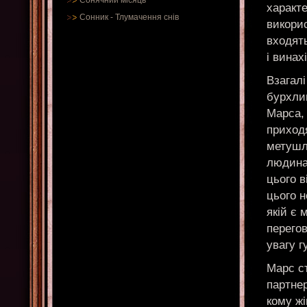
Сонячний місяць
характе
Сонник
-
Тлумачення снів
викорис
входять
і винах
Взагалі
бурхлив
Марса,
приходя
метушли
людина
цього в
цього н
якій є 
перего
увагу 
Марс ст
партнер
кому жі