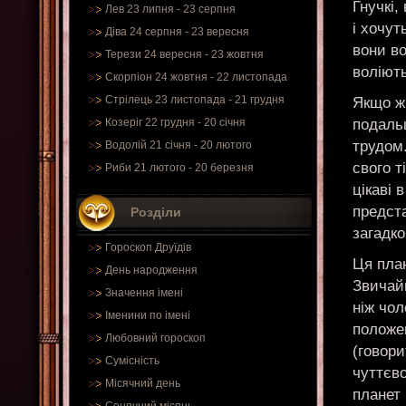
Гнучкі,
Лев 23 липня - 23 серпня
і хочут
Діва 24 серпня - 23 вересня
вони во
Терези 24 вересня - 23 жовтня
воліють
Скорпіон 24 жовтня - 22 листопада
Стрілець 23 листопада - 21 грудня
Якщо ж
подаль
Козеріг 22 грудня - 20 січня
трудом.
Водолій 21 січня - 20 лютого
свого т
Риби 21 лютого - 20 березня
цікаві 
предста
Розділи
загадко
Гороскоп Друїдів
Ця пла
День народження
Звичай
Значення імені
ніж чол
Іменини по імені
положе
Любовний гороскоп
(говори
Сумісність
чуттєво
Місячний день
планет 