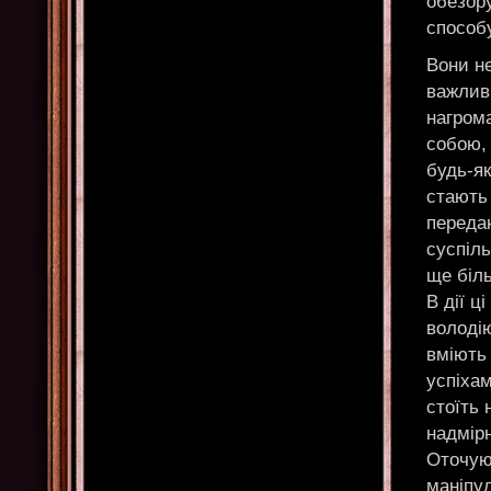
обезор
способ
Вони не
важливі
нагром
собою, 
будь-як
стають
переда
суспіль
ще біль
В дії ц
володію
вміють 
успіхам
стоїть 
надмірн
Оточую
маніпул