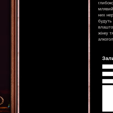
глибоко
млявий 
них не
будуть 
влашто
жінку 
алкогол
Зал