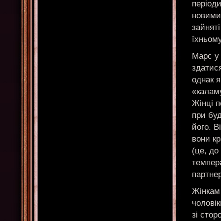
періоди
новими
зайняті
їхньому
Марс у 
здатися
однак 
«калам
Жінці п
при бу
його. В
вони кр
(це, до
темпера
партнер
Жінкам
чоловік
зі стор