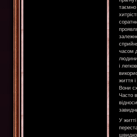
таємно 
хитріс
соратни
проявл
залежно
сприйня
часом д
людини 
і легко
викорис
життя і
Вони сх
Часто 
відноси
завидн
У житті
переста
швидко