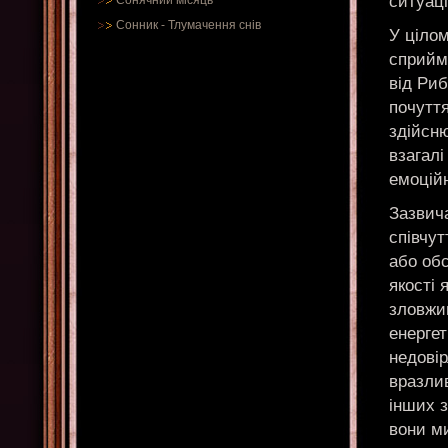
ситуац
Сонячний місяць
Сонник
-
Тлумачення снів
У ціло
сприйм
від Риб
почуття
здійсню
взагалі
емоцій
Зазвича
співчут
або об
якості 
зловжив
енергет
недовір
вразлив
інших 
вони м