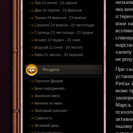
низько
Лев 23 липня - 23 серпня
яка вия
Діва 24 серпня - 23 вересня
істерич
Терези 24 вересня - 23 жовтня
вони н
Скорпіон 24 жовтня - 22 листопада
всіляк
Стрілець 23 листопада - 21 грудня
співпер
Козеріг 22 грудня - 20 січня
марсіа
Водолій 21 січня - 20 лютого
халепу 
Риби 21 лютого - 20 березня
не розу
При си
Розділи
устано
Гороскоп Друїдів
Рибах й
День народження
може пр
Значення імені
захворю
Іменини по імені
Марса, 
Любовний гороскоп
психол
Сумісність
активні
іншому 
Місячний день