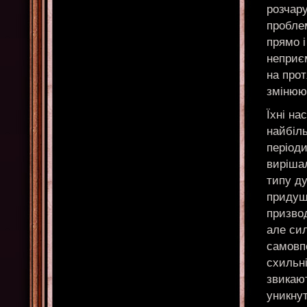
розчару
проблем
прямо і
неприє
на прот
змінюю
Їхні на
найбіл
періоди
вирішал
типу ду
придуш
призвод
але сил
самовпе
схильн
звикают
уникнут