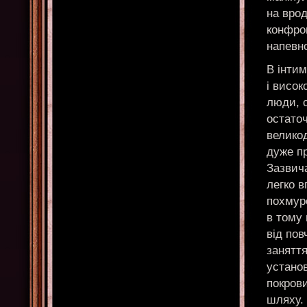
на врод
конфрон
напевно
В інти
і висок
люди, 
остаточ
великод
дуже пр
Зазвича
легко в
похмур
в тому
від пов
занятт
установ
покрови
шляху. 