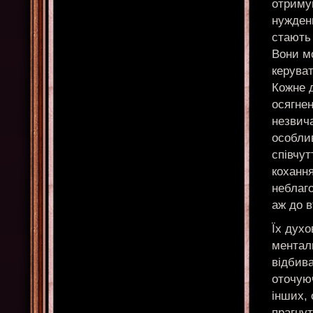
отримую
нужден
стають 
Вони мо
керуват
Кожне д
осягнен
незвича
особлив
співчут
кохання
неблаг
аж до 
Їх духо
менталь
відбива
оточую
інших, 
прагнут