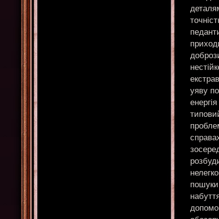
деталя
точніст
педант
приходи
доброз
нестій
екстрав
уяву п
енергі
типовий
проблем
справах
зосеред
розбуди
нелегк
пошуки
набуття
допомо