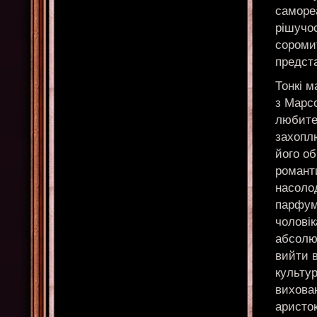
саморе
рішучос
соромит
предста
Тонкі м
з Марсо
любител
захопл
його об
романти
насолод
парфуми
чоловік
абсолют
вийти 
культур
вихован
аристо