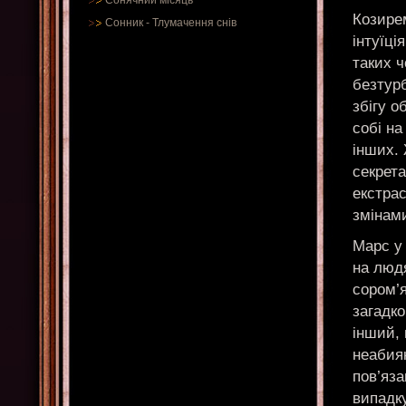
Сонячний місяць
Козирем
Сонник
-
Тлумачення снів
інтуїці
таких ч
безтурб
збігу о
собі на
інших.
секрета
екстра
змінам
Марс у
на люд
сором’я
загадко
інший, 
неабияк
пов’яза
випадк