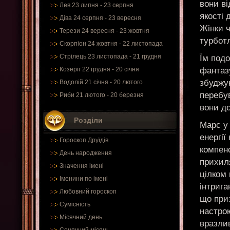
вони ві
Лев 23 липня - 23 серпня
якості 
Діва 24 серпня - 23 вересня
Жінки ч
Терези 24 вересня - 23 жовтня
турботл
Скорпіон 24 жовтня - 22 листопада
Стрілець 23 листопада - 21 грудня
Їм под
фантазу
Козеріг 22 грудня - 20 січня
збуджую
Водолій 21 січня - 20 лютого
перебув
Риби 21 лютого - 20 березня
вони до
Розділи
Марс у 
енергії
Гороскоп Друїдів
компен
День народження
прихил
Значення імені
цілком
Іменини по імені
інтрига
Любовний гороскоп
що приз
Сумісність
настрою
Місячний день
вразлив