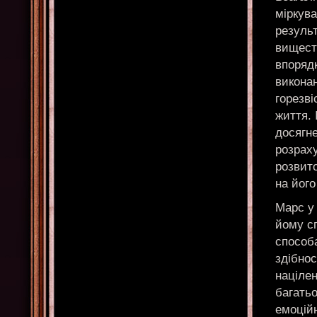
міркув
результ
вищесто
впорядк
виконан
горезві
життя.
досягне
розраху
розвито
на його
Марс у
йому с
способа
здібнос
націлен
багатьо
емоційн