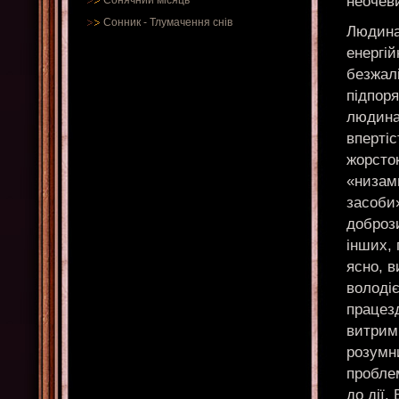
неочев
Сонячний місяць
Сонник
-
Тлумачення снів
Людина 
енергі
безжал
підпоря
людина
впертіс
жорсто
«низам
засоби
доброз
інших, 
ясно, в
володі
працезд
витрим
розумн
пробле
до дії.