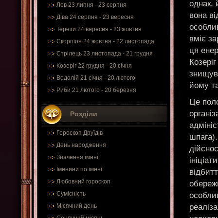
однак, 
Лев 23 липня - 23 серпня
вона ві
Діва 24 серпня - 23 вересня
особлив
Терези 24 вересня - 23 жовтня
вміє за
Скорпіон 24 жовтня - 22 листопада
ця енер
Стрілець 23 листопада - 21 грудня
Козеріг
Козеріг 22 грудня - 20 січня
знищува
Водолій 21 січня - 20 лютого
йому та
Риби 21 лютого - 20 березня
Це пол
організ
Розділи
адмініс
Гороскоп Друїдів
шпага)
День народження
дійснос
Значення імені
ініціат
Іменини по імені
відбитт
Любовний гороскоп
обереж
Сумісність
особлив
реаліза
Місячний день