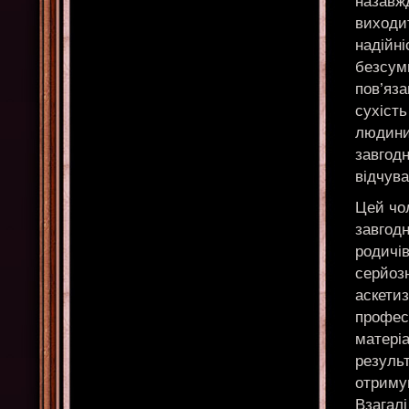
назавжд
виходи
надійні
безсумн
пов’яза
сухість
людини 
завгодн
відчува
Цей чол
завгодн
родичів
серйозн
аскети
профес
матеріа
резуль
отримув
Взагалі