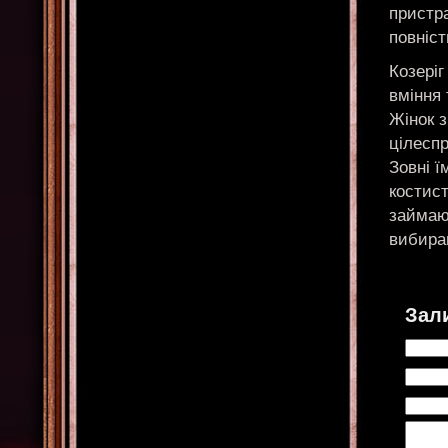
пристр
повніст
Козеріг
вміння 
Жінок з
цілеспр
Зовні ї
костист
займают
вибира
Зал