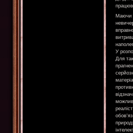
працюва
Маючи в
невичер
вправн
витрива
наполег
У розпо
Для так
прагнен
серйозн
матеріа
противн
відзнач
можлив
реаліст
обов’яз
природж
інтеле