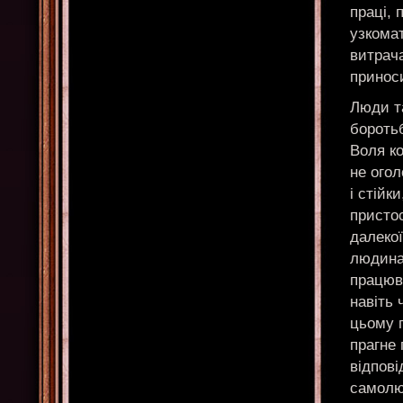
праці,
узкома
витрача
приноси
Люди т
боротьб
Воля ко
не огол
і стійк
присто
далекої
людина.
працюва
навіть 
цьому п
прагне 
відпові
самолю