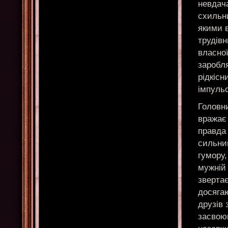
невдача
схильни
якими в
трудівн
власної
заробл
рідкісн
імпульс
Головн
вражає
правда
сильний
гумору,
мужній 
зверта
досягаю
друзів 
засвоюю