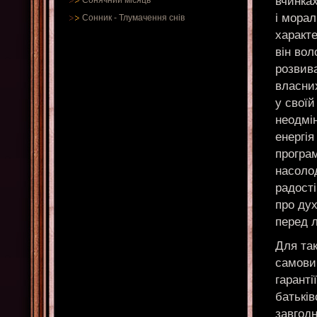
вчинках
Сонячний місяць
і морал
Сонник
-
Тлумачення снів
характ
він вол
розвив
власних
у своїй
неодмін
енергія
програм
насоло
радості
про дух
перед 
Для та
самовип
гаранті
батьків
завгод