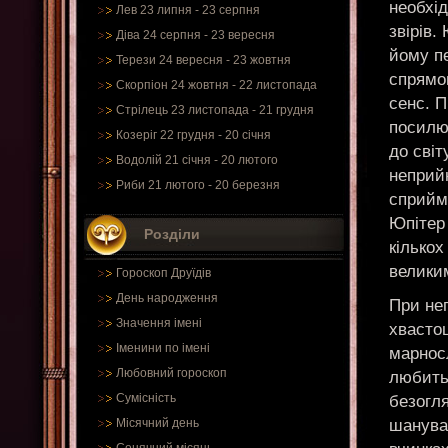
необхід
Лев 23 липня - 23 серпня
звірів.
Діва 24 серпня - 23 вересня
йому пе
Терези 24 вересня - 23 жовтня
спрямо
Скорпіон 24 жовтня - 22 листопада
сенс. 
Стрілець 23 листопада - 21 грудня
посилю
Козеріг 22 грудня - 20 січня
до світ
Водолій 21 січня - 20 лютого
неприйн
Риби 21 лютого - 20 березня
сприйма
Юпітер 
Розділи
кількох
велики
Гороскоп Друїдів
День народження
При нег
Значення імені
хвастощ
Іменини по імені
марносл
Любовний гороскоп
любить
Сумісність
безогл
шанувал
Місячний день