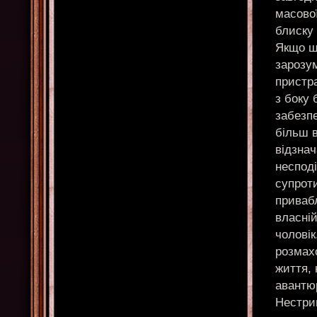
масової
блиску 
Якщо що
зарозум
пристра
з боку 
забезп
більш в
відзнач
несподі
супрот
привабл
власній
чоловік
розмах
життя, 
авантюр
Нестрим