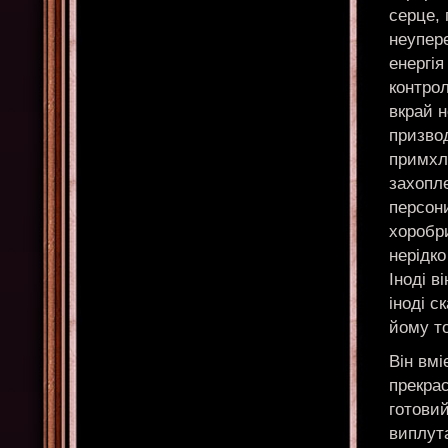
серце, 
неупер
енергія
контрол
вкрай н
призвод
примхл
захопле
персон
хоробри
нерідко
Іноді в
іноді с
йому то
Він вмі
прекра
готови
виплута