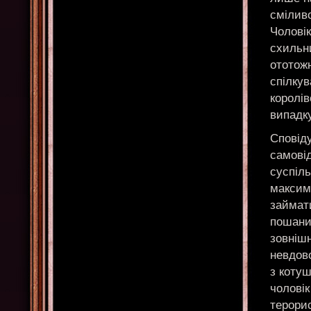
смілив
Чоловік
схильн
ототож
спілкув
королі
випадку
Сповід
самовід
суспіл
максима
займат
пошани 
зовнішн
невдов
з котуш
чолові
терорис