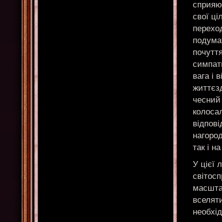
сприяют
свої ці
переход
подума
почутт
симпат
вага і 
життєзд
чесний 
колоса
відпові
нагоро
так і н
У цієї 
світосп
масштаб
вселяти
необхід