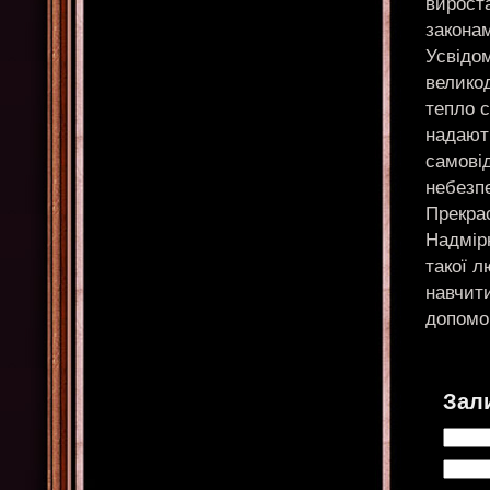
вироста
законам
Усвідом
велико
тепло с
надают
самові
небезпе
Прекрас
Надмір
такої 
навчит
допомог
Зал