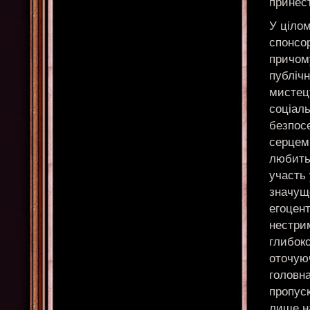
принес
У ціло
спонсор
причом
публічн
мистецт
соціаль
безпос
серцем
любить 
участь
значущо
егоцен
нестри
глибок
оточую
головна
пропуск
лише на