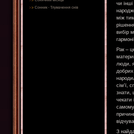
Сонячний місяць
чи інші
Сонник
-
Тлумачення снів
народж
між тим
рішення
вибір м
гармоні
Рак – ц
материн
люди, я
добрих
народил
сім’ї, 
знати, 
чекати 
самому 
причин
відчува
З найд