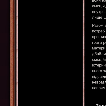
вони на
емоцій,
внутріш
лише ши
Разом 
потреб
про них
грати р
материн
дбайлив
емоційн
істерич
нього з
підсвід
невразл
непрям
Зал