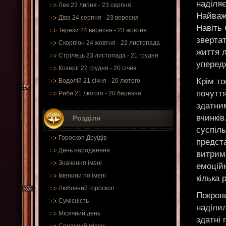
наділяє
Лев 23 липня - 23 серпня
Найваж
Діва 24 серпня - 23 вересня
Навіть
Терези 24 вересня - 23 жовтня
звертат
Скорпіон 24 жовтня - 22 листопада
життя л
Стрілець 23 листопада - 21 грудня
уперед
Козеріг 22 грудня - 20 січня
Крім то
Водолій 21 січня - 20 лютого
почуття
Риби 21 лютого - 20 березня
здатни
вчинків
Розділи
суспіл
Гороскоп Друїдів
предст
День народження
витрима
Значення імені
емоційн
Іменини по імені
кілька 
Любовний гороскоп
Покров
Сумісність
наділил
Місячний день
здатні 