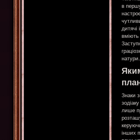
в перш
настроє
чутливи
дитячі 
вміють 
Заступн
граціоз
натури.
Яки
пла
Знаки з
зодіаку
лише пр
розташ
керуюч
інших п