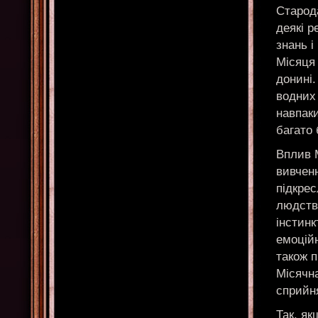
Старода
деякі р
знань і
Місяця 
донині
водних 
навпаки
багато 
Вплив М
вивченн
підкре
людства
інстинк
емоційн
також п
Місячн
сприйн
Так, як