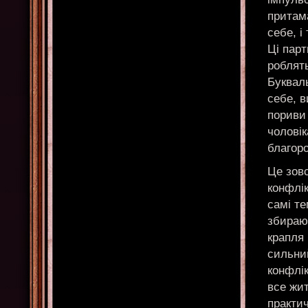
притама
себе, і
Ці парт
роблять
Букваль
себе, в
пориви 
чоловік
благор
Це зовс
конфлі
самі те
збирают
крапля
сильни
конфлік
все жит
практич