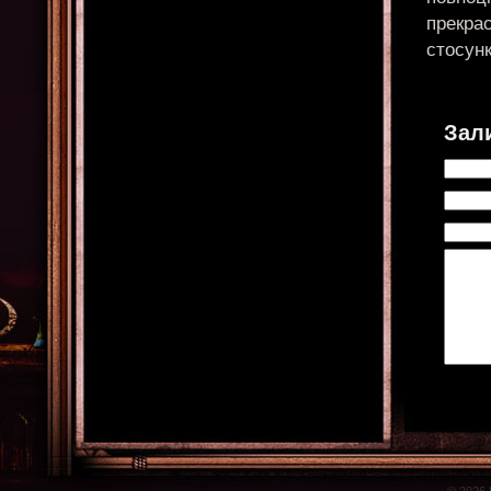
прекра
стосун
Зал