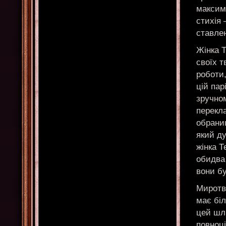
максиму
стихія
ставлен
Жінка 
своїх т
роботи,
цій пар
зручном
перекла
обраниц
який ду
жінка Т
обидва
вони б
Миротво
має біл
цей шл
повноці