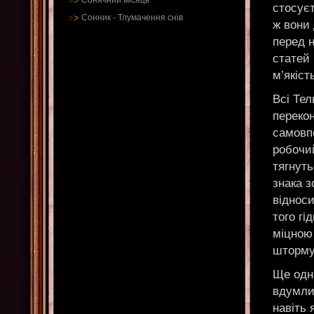
Сонячний місяць
стосуєт
Сонник
-
Тлумачення снів
ж вони 
перед 
статей
м’якіст
Всі Тел
переко
самовпе
робочий
тягнуть
знака з
відноси
того гі
міцною
шторму
Ще одна
вдумли
навіть