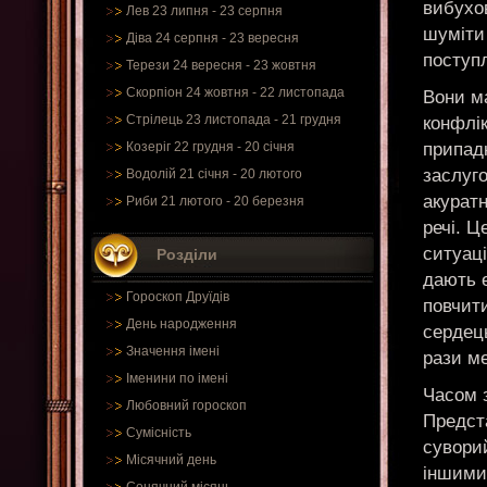
вибухов
Лев 23 липня - 23 серпня
шуміти 
Діва 24 серпня - 23 вересня
поступл
Терези 24 вересня - 23 жовтня
Скорпіон 24 жовтня - 22 листопада
Вони ма
Стрілець 23 листопада - 21 грудня
конфлік
припадк
Козеріг 22 грудня - 20 січня
заслуго
Водолій 21 січня - 20 лютого
акуратн
Риби 21 лютого - 20 березня
речі. Ц
ситуаці
Розділи
дають 
Гороскоп Друїдів
повчити
День народження
сердець
Значення імені
рази м
Іменини по імені
Часом з
Любовний гороскоп
Предста
Сумісність
суворий
Місячний день
іншими