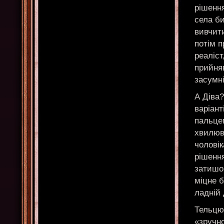
рішення
села би
вивчити
потім п
реаліст
прийняв
засумн
А Діва?
варіант
пальце
хвилюва
чоловік
рішення
затишок
міцне 
ладній
Тельцю 
«зручно