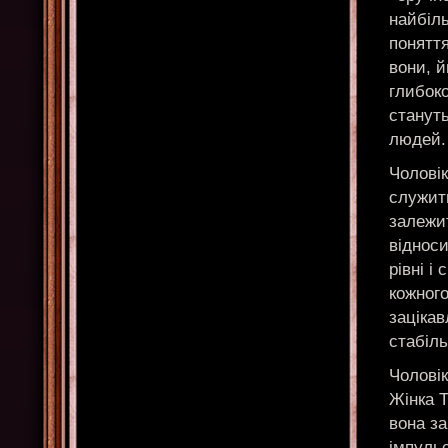
найбіль
поняття
вони, й
глибоко
стануть
людей.
Чоловік
служит
залежит
відноси
рівні і
кожного
зацікав
стабіль
Чоловік
Жінка Т
вона за
імпульс