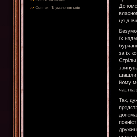
Сонячний місяць
Допомог
Сонник
-
Тлумачення снів
власном
ця дівч
Безумов
їх надм
бурчанн
за їх к
Стрільц
звинув
шашлики
йому м
частка 
Так, ду
предста
допомаг
повніст
дружина
цього з