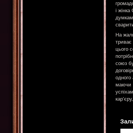
громадс
і жінка
думками
сварити
На жаль
триває 
цього с
потрібн
союз бу
договір
одного 
маючи 
успіхам
кар’єру
Зал