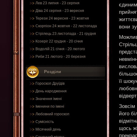
Лев 23 липня - 23 серпня
єдиним 
Діва 24 серпня - 23 вересня
прийнят
Терези 24 вересня - 23 жовтня
життєви
вони з
Скорпіон 24 жовтня - 22 листопада
Стрілець 23 листопада - 21 грудня
Можливо
Козеріг 22 грудня - 20 січня
Стрільц
Водолій 21 січня - 20 лютого
предста
Риби 21 лютого - 20 березня
невмінн
вислов
Розділи
більшос
її шоку
Гороскоп Друїдів
любовни
День народження
відвер
Значення імені
Зовсім 
Іменини по імені
його б
Любовний гороскоп
відмітн
Сумісність
щось ж
Місячний день
прекрас