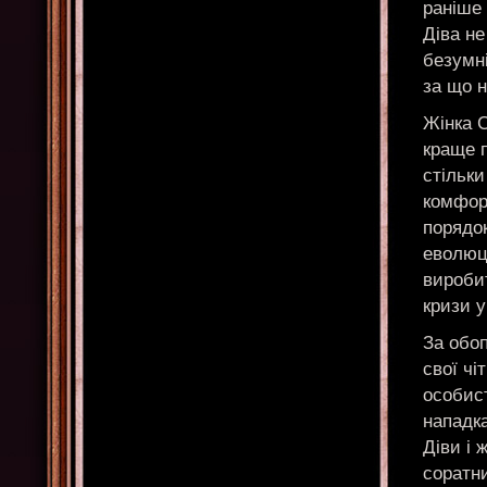
раніше
Діва не
безумні
за що н
Жінка С
краще п
стільки
комфорт
порядок
еволюці
вироби
кризи у
За обо
свої чі
особис
нападка
Діви і 
соратни