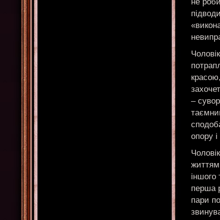
не роби
підводи
«викона
невипр
Чоловік
потрап
красою,
захочет
– сувор
таємниц
сподоба
опору і
Чоловік
життям
іншого 
перша р
пари п
звинува