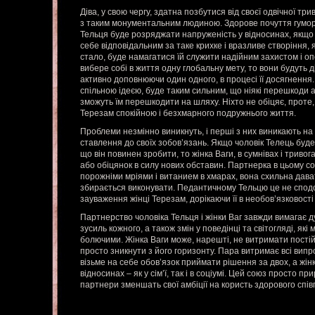
Діва, у свою чергу, здатна позбутися від своєї одвічної тр
з таким монументальним людиною. Здорове почуття гумору
Тельця буде розряджати напруженість у відносинах, якщо 
себе відповідальним за таке крихке і вразливе створіння, як
стало, буде намагатися їй служити надійним захистом і о
вибере собі в життя одну глобальну мету, то вони будуть д
активно доповнюючи один одного, в процесі її досягнення
спільною ідеєю, буде таким сильним, що ніякі перешкоди 
зможуть їм перешкодити на шляху. Ніхто не обіцяє, проте, 
Терезам спокійною і безхмарного подружнього життя.
Проблеми незмінно виникнуть, і перші з них виникають на 
ставлення до своїх зобов’язань. Якщо чоловік Телець буд
що він повинен зробити, то жінка Ваги, в сумнівах і тривог
або обіцянок в силу нових обставин. Партнерка в цьому с
порожніми мріями і витанием в хмарах, вона схильна дават
збирається виконувати. Педантичному Тельцю це не сподо
зауваження жінці Терезам, дорікаючи її в необов’язковості 
Партнерство чоловіка Тельця і жінки Ваг завжди вимагає
зусиль кожного, а також змін у поведінці та світогляді, які
болючими. Жінка Ваги може, нарешті, не витримати постійн
просто зникнути з його горизонту. Пара витримає всі вип
візьме на себе обов’язок приймати рішення за двох, а жі
відносинах – як у сім’ї, так і в соціумі. Цей союз просто п
партнери зменшать свої амбіції на користь здорового спів