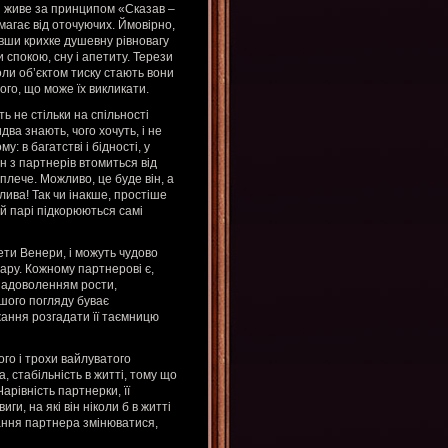
ін живе за принципом «Сказав –
имагає від оточуючих. Ймовірно,
вши крихке душевну рівновагу
 спокою, сну і апетиту. Терези
оли об’єктом тиску стають вони
ого, що може їх викликати.
ть не стільки на спільності
два знають, чого хочуть, і не
: в багатстві і бідності, у
ин з партнерів втомиться від
плече. Можливо, це буде він, а
лива! Так чи інакше, простіше
й парі підкорюються самі
ети Венери, і можуть чудово
ару. Кожному партнерові є,
 задоволенням рости,
ршого погляду буває
ання розгадати її таємницю
ого і трохи вайлуватого
а, стабільність в житті, тому що
арівність партнерки, її
ги, на які він ніколи б в житті
ання партнера змінюватися,