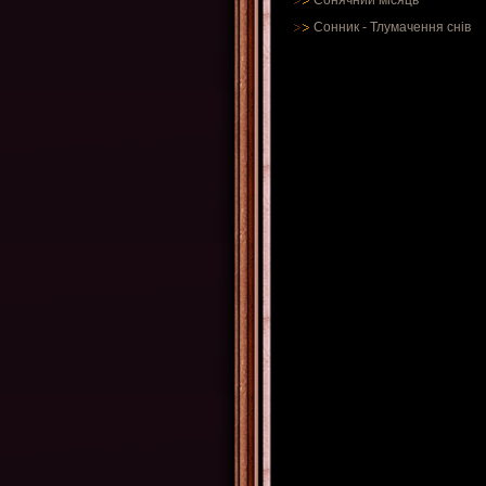
Сонячний місяць
Сонник
-
Тлумачення снів