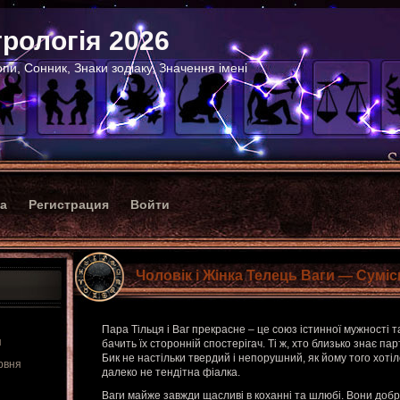
рологія 2026
пи, Сонник, Знаки зодіаку, Значення імені
ка
Регистрация
Войти
Чоловік і Жінка Телець Ваги — Суміс
Пара Тільця і Ваг прекрасне – це союз істинної мужності т
я
бачить їх сторонній спостерігач. Ті ж, хто близько знає пар
Бик не настільки твердий і непорушний, як йому того хотіл
рвня
далеко не тендітна фіалка.
Ваги майже завжди щасливі в коханні та шлюбі. Вони добр