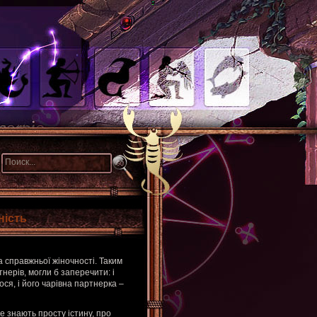
ність
а справжньої жіночності. Таким
тнерів, могли б заперечити: і
ося, і його чарівна партнерка –
е знають просту істину, про