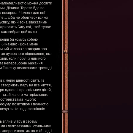
ю наполегливістю можна досягти
ами. Дівчина-Терези йде по
 носорога. Чоловік для неї –
але… хіба не обов’язок всякої
успіху, який вона вважатиме
кривають Бику очі, і той тупає
ін сам вибрав цей шлях…
волив би комусь собою
ся б інакше: «Вона мене
земний чоловік заговорив про
стан душевного піднесення, яке
или, коли поруч з ним його
уває непереборне бажання
 її шляху пелюстками троянд і
сімейні цінності святі. І в
и створюють пару на все життя,
ро одного і про спільних дітей,
 – стабільного матеріального
остоїнствами іншого:
розуму, позитивом і гнучкістю
 і нечутливістю до зовнішніх
ь вплив Вітру в своєму
ними і легковажними, схильними
ь «перевиховати» на свій лад, і