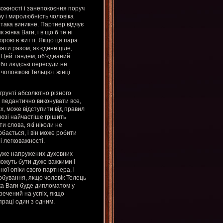
ивожності і занепокоєння поруч
 і миролюбність чоловіка
така виникне. Партнер відчує
 жінка Ваги, і в що б те ні
порою в житті. Якщо ця пара
іяти разом, як єдине ціле,
. Цей тандем, об’єднаний
або людські пересуди не
чоловікові Тельцю і жінці
грунті абсолютно різного
е педантично виконувати все,
ах, може відступити від правил
оюзі найчастіше грішить
и слова, які ніколи не
бається, і він може робити
і легковажності.
 дуже напружених духовних
 можуть бути дуже важкими і
ої опіки свого партнера, і
робування, якщо чоловік Телець
нка Ваги буде дипломатом у
риречений на успіх, якщо
праці один з одним.