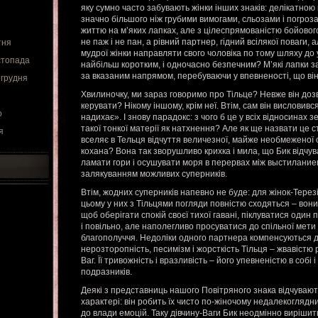
яку сумно часто забувають жінки інших знаків: делікатно
значно більшого ніж грубими вимогами, сльозами і погроз
життю на м’яких лапках, але з цілеспрямованістю бойового
не паж і не пан, а рівний партнер, гідний всілякої поваги, 
тня
мудрої жінки направляти свого чоловіка по тому шляху до 
стопада
найбільш коротким, і одночасно безпечним? М’які лапки за
за вказаним напрямом, перебуваючи у впевненості, що в
 грудня
Хвилиночку, ми зараз говоримо про Тільце? Невже він доз
керувати? Нікому іншому, крім неї. Втім, сам він висловив
о
надихає». І знову парадокс: з чого б це у всіх відносинах 
такої тонкої матерії як натхнення? Але як ще назвати це 
я
вселяє в Тельця відчуття величезної, майже необмеженої с
кохана? Вона так зворушливо крихка і мила, що Бик відч
ламати гори і осушувати моря в перервах між выстиланием
залякуванням можливих суперників.
Втім, жодних суперників напевно не буде: для жінок-Терезів 
цьому у них з Тільцями погляди повністю сходяться – вон
щоб оберігати спокій своєї тихої гавані, піклуватися один п
і повільно, але наполегливо просуватися до спільної мети
благополуччя. Недоліки одного партнера компенсуються д
нерозторопність, песимізм і жорсткість Тільця – жвавістю 
Ваг. Її тривожність і вразливість – його упевненістю в собі
подразників.
Деякі з представниць нашого Повітряного знака відчувают
характері: він робить їх чисто по-жіночому недалекогляд
до влади емоцій. Таку дівчину-Ваги Бик неодмінно вирішит