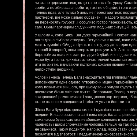
чи стане церемонитися, якщо та не засвоїть уроку. Сам в
зроби, а не збираєшся робити, так і не обіцяй», і того ж в
Телець прав, але тільки б йому не перестаратися: поруши
партнерки, він може сильно образити її, надовго позбавити
не переносять грубості, і особливо гостро переживають, к
самі. Обом партнерам слід уникати подібних ситуацій і всь
У цілому ж, союз Бика і Ваг дуже гармонійний. І секрет наві
поглядів на сім’ю та стосунки. Вступаючи в шлюб, вони оби
мають сумнівів. Обидва вірять в клятву, яку дали один одному
хворобі й здоров’ї, поки смерть не розлучить їх. А коли од
боротьби за щасливе завтра, другий дбайливо підставить 
може бути і вона: крихкість жіночих плечей часом так оман
йти по життю, відчуваючи підтримку коханої людини – таки
неприступні вершини.
Чоловік і жінка Телець Ваги знаходяться під впливом план
доповнювати одне одного, утворюючи міцну і гармонійну п
чому повчитися в іншого, при цьому вони обидва будуть з
досягаючи більш якісного життя. Як правило, Телець з пе
зачарований романтичною і загадковою партнеркою, і баж
стане головним завданням і змістом усього його життя.
Жінка Ваги буде підкорена силою і мужністю цього спокійн
людини. Більше всього на світі вона цінує баланс, рівноваг
сама часом буває схильна неабияким коливань в настрої. Ч
чарівність і шарм спонукатиме чоловіка Тельця на такі подви
не зважився. Таким подвигом, наприклад, може стати баж
позбутися від впертості і педантичною консервативності.