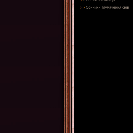
Сонячний місяць
Сонник
-
Тлумачення снів