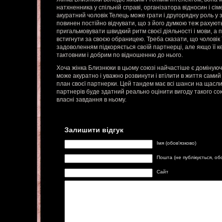
натхненника у спільній справі, організатора відносин і сім
акуратний чоловік Телець може грати і другорядну роль у з
повинен постійно відчувати, що з його думкою теж рахую
пригальмовувати швидкий ритм своєї діяльності і мови, а 
встигнути за своєю обраницею. Треба сказати, що чоловік Т
задоволенням підкоряється своїй партнерці, але якщо її к
тактовним і добрим по відношенню до нього.
Хоча жінка Близнюки в цьому союзі найчастіше є домінуюч
може акуратно і уважно розвинути і втілити в життя сами
план своєї партнерки. Цей тандем має всі шанси на щасли
партнерів буде здатний реально оцінити вигоду такого сою
власні завдання в ньому.
Залишити відгук
Імя (обов'язково)
Пошта (не публікується, об
Сайт