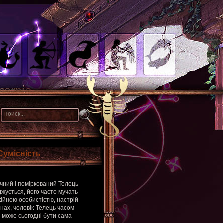
Сумісність
чний і поміркований Телець
джується, його часто мучать
кійною особистістю, настрій
инах, чоловік-Телець часом
 може сьогодні бути сама