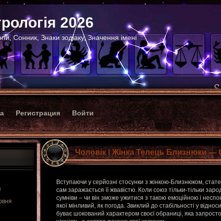
рологія 2026
пи, Сонник, Знаки зодіаку, Значення імені
ка
Регистрация
Войти
Чоловік і Жінка Телець Близнюки — 
Вступаючи у серйозні стосунки з жінкою-Близнюком, стате
я
сам заражається її жвавістю. Коли союз тільки-тільки заро
сумніви – чи він зможе ужитися з такою емоційною і неспо
рвня
якої мінливий, як погода. Звиклий до стабільності у віднос
буває шокований характером своєї обраниці, яка запросто