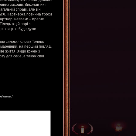
ейних заходів. Виконавчий і
агальній справі, але він
ться. Партнерка повинна трохи
партнер, навпаки – прагне
ілець в цій парі з
ерівництво буде дуже
ою силою, чоловік Телець
й маревний, на перший погляд,
ве життя, якщо кожен з
зу для себе, а також свої
ов'язково)