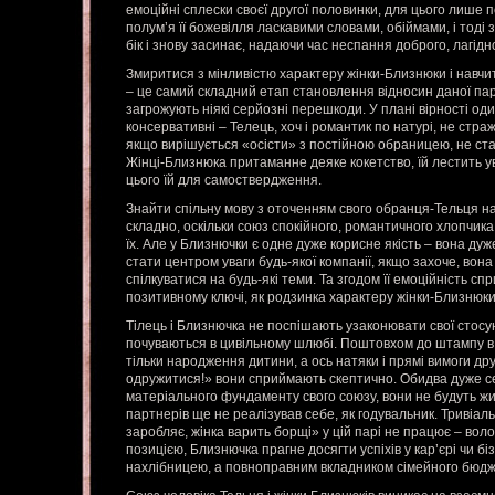
емоційні сплески своєї другої половинки, для цього лише п
полум’я її божевілля ласкавими словами, обіймами, і тоді
бік і знову засинає, надаючи час неспання доброго, лагід
Змиритися з мінливістю характеру жінки-Близнюки і навчит
– це самий складний етап становлення відносин даної пари
загрожують ніякі серйозні перешкоди. У плані вірності о
консервативні – Телець, хоч і романтик по натурі, не стр
якщо вирішується «осісти» з постійною обраницею, не ста
Жінці-Близнюка притаманне деяке кокетство, їй лестить ува
цього їй для самоствердження.
Знайти спільну мову з оточенням свого обранця-Тельця н
складно, оскільки союз спокійного, романтичного хлопчика
їх. Але у Близнючки є одне дуже корисне якість – вона ду
стати центром уваги будь-якої компанії, якщо захоче, вон
спілкуватися на будь-які теми. Та згодом її емоційність с
позитивному ключі, як родзинка характеру жінки-Близнюки
Тілець і Близнючка не поспішають узаконювати свої стос
почуваються в цивільному шлюбі. Поштовхом до штампу в
тільки народження дитини, а ось натяки і прямі вимоги дру
одружитися!» вони сприймають скептично. Обидва дуже с
матеріального фундаменту свого союзу, вони не будуть жи
партнерів ще не реалізував себе, як годувальник. Тривіа
заробляє, жінка варить борщі» у цій парі не працює – во
позицією, Близнючка прагне досягти успіхів у кар’єрі чи бі
нахлібницею, а повноправним вкладником сімейного бюдж