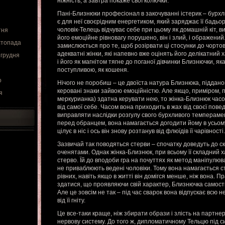
ніжність, а завтра покаже свої колючки.
Пані-Близнюки професіонал в закочуванні істерик – бурхл
є для неї своєрідним енергетиком, який заряджає її бадьор
чоловік-Телець відчуває себе при цьому як домашній кіт, 
тня
його емоційне рівновагу порушено, він і злий, і ображений.
стопада
замислюється про те, щоб розірвати ці стосунки до чортово
адекватні жінки, які напевно вже оцінять його делікатний 
 грудня
і його як магнітом тягне до поганої дівчинки Близнючки, яка
поступливою, як кошеня.
о
Нічого не поробиш – це двоїста натура Близнюка, підданог
керовані знаки зайвою емоційністю. Але якщо, приміром, 
я
меркурианка) здатна керувати нею, то жінка-Близнюк часом
від самої себе. Часом вона приходить в жах від своєї пове
виправляти наслідки розгулу свого бурхливого темпераме
перед обранцем, вона намагається догодити йому в усьому,
цілує в ніс і ось він знову розтанув від флюїдів її чарівності.
Зазвичай так поводяться стерви – спочатку доведуть до с
оченятами. Однак жінка-Близнюк, при всьому її складний х
стерво. Їй до вподоби гра на почуттях як метод маніпулюва
не приваблюють ведені чоловіки. Тому вона намагається с
рівних, навіть якщо в житті він домігся менше, ніж вона. П
здатися, що проявляючи свій характер, Близнючка самост
Але це зовсім не так – під час сварок вона відпускає всю н
від її гніту.
Це все-таки краще, ніж збирати образи і злість на партне
нервову систему. До того ж, дипломатичному Тельцю під 