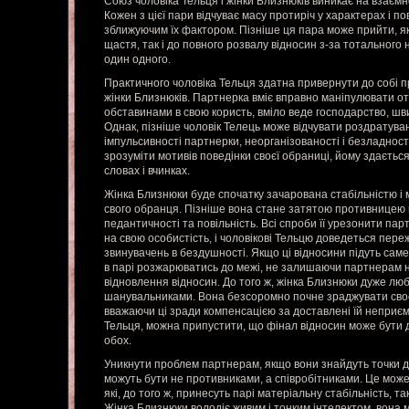
Союз чоловіка Тельця і жінки Близнюків виникає на взаємн
Кожен з цієї пари відчуває масу протиріч у характерах і по
зближуючим їх фактором. Пізніше ця пара може прийти, як
щастя, так і до повного розвалу відносин з-за тотального
один одного.
Практичного чоловіка Тельця здатна привернути до собі пр
жінки Близнюків. Партнерка вміє вправно маніпулювати о
обставинами в свою користь, вміло веде господарство, швид
Однак, пізніше чоловік Телець може відчувати роздратуван
імпульсивності партнерки, неорганізованості і безладності
зрозуміти мотивів поведінки своєї обраниці, йому здається
словах і вчинках.
Жінка Близнюки буде спочатку зачарована стабільністю і
свого обранця. Пізніше вона стане затятою противницею 
педантичності та повільність. Всі спроби її урезонити пар
на свою особистість, і чоловікові Тельцю доведеться пере
звинувачень в бездушності. Якщо ці відносини підуть саме
в парі розжарюватись до межі, не залишаючи партнерам н
відновлення відносин. До того ж, жінка Близнюки дуже люб
шанувальниками. Вона безсоромно почне зраджувати сво
вважаючи ці зради компенсацією за доставлені їй неприєм
Тельця, можна припустити, що фінал відносин може бути
обох.
Уникнути проблем партнерам, якщо вони знайдуть точки до
можуть бути не противниками, а співробітниками. Це може 
які, до того ж, принесуть парі матеріальну стабільність, т
Жінка Близнюки володіє живим і тонким інтелектом, вона 