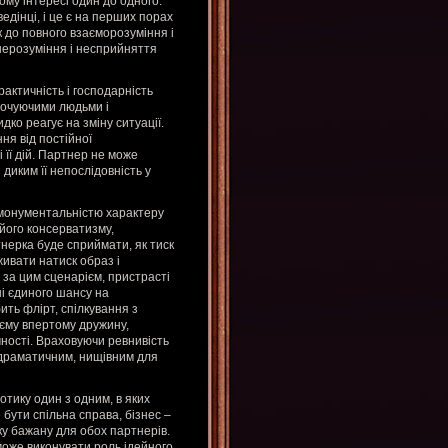
ому інтересі один до одного.
ведінці, і це є на перших порах
 до повного взаєморозуміння і
 нерозуміння і несприйняття
актичність і господарність
точуючими людьми і
ко реагує на зміну ситуації.
ня від постійної
 її дій. Партнер не може
 диким її непослідовність у
 монументальністю характеру
його консерватизму,
тнерка буде сприймати, як тиск
живати натиск образ і
 за цим сценарієм, пристрасті
і єдиного шансу на
ить флірт, спілкування з
єму впертому дружину,
ності. Враховуючи ревнивість
 драматичним, нищівним для
тику один з одним, в яких
бути спільна справа, бізнес –
аку бажану для обох партнерів.
може виконувати роль ідейного