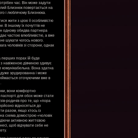
отрібен час. Він може задути
 злий Близнюк повертається на
ного і люблячому Близнюка.
ися жити з цією її особливістю
. В іншому їх почуттів не
дин одному обидва партнера
аждає частою влюбливістю, а вже
не шукати чогось нового.
га чоловіків зі сторони, однак
а перших порах їй буде
 з навіженою дівчиною здивує
же комунікабельна. Вона здатна
а дуже эрудированна і може
приймається оточуючими вже в
.
унки, вони комфортно
 паспорті для обох може стати
зів-родичів про те, що «пора
ерйозно відносяться до
ти разом, якщо хтось із
льна схема домострою «чоловік
лодіючи активною життєвою
знесі, щоб відчувати себе не
ету.