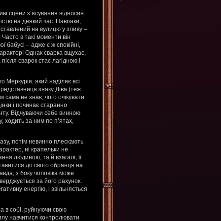
иві сцени з’ясування відносин
істю на деякий час. Навпаки,
виставлений на вулицю у зливу –
 Часто в такі моменти він
ї бабусі – адже є ж спокійні,
характер! Однак сварка вщухає,
 після сварок стає лагідною і
о Меркурія, який наділяє всі
представниця знаку Діва (теж
 сама не знає, чого очікувати
дінки і починає старанно
нту. Відчуваючи себе винною
 ходить за ним по п’ятах,
казу, потім невинно плескають
арактер, ні крапельки не
ння людиною, та й взагалі, її
тавитися до свого обранця на
равда, з боку чоловіка може
верджується за його рахунок.
егативну енергію, і звільняється
ра в собі, руйнуючи свою
силу навчитися контролювати