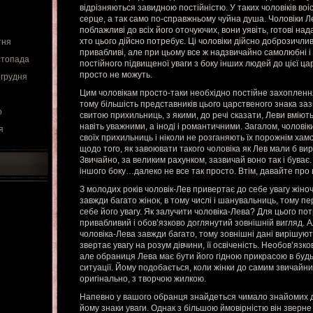
відрізняються завидною постійністю. У таких чоловіків во
серце, а так само по-справжньому чуйна душа. Чоловіки Л
поблажливі до всіх його оточуючих, вони уявіть, готові над
хто цього дійсно потребує. Ці чоловіки дійсно доброзичли
тня
привабливі, але при цьому все ж надзвичайно самолюбні і
стопада
постійного підвищеної уваги з боку інших людей до цієї ца
просто не можуть.
 грудня
Цим чоловікам просто-таки необхідно постійне захопленн
тому більшість представників цього царственого знака за
о
свитою прихильниць, з якими, до речі сказати, Леви вміють
навіть уважними, а іноді і романтичними. Загалом, чолові
я
своїх прихильниць і ніколи не розганяють їх порожнім хам
щодо того, як завоювати такого чоловіка як Лев мали б ви
Звичайно, за великим рахунком, зазвичай воно так і буває. 
іншого боку…далеко не все так просто. Втім, давайте про в
З молодих років чоловік-Лев привертає до себе увагу жіночо
завжди багато жінок, в тому числі і шанувальниць, тому 
себе його увагу. Як залучити чоловіка-Лева? Для цього по
привабливий і обов’язково доглянутий зовнішній вигляд. А
чоловіка-Лева завжди багато, тому зовнішні дані вирішуют
звертає увагу на розум дівчини, її освіченість. Необов’язк
але обраниця Лева має бути його гідною прикрасою в будь-я
ситуації. Йому подобається, коли жінки до самим звичайн
оригінально, з творчою жилкою.
Напевно у вашого обранця знайдеться чимало знайомих д
йому знаки уваги. Однак з більшою ймовірністю він зверне 