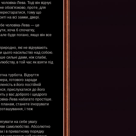
чоловіка-Лева. Тоді він відчує
не обов’язково, проте, для
е перестаратися, тому що
иті на всі замки, двері.
себе чоловіка-Лева — це
ти, хоча б спочатку,
але буде погано, якщо він все
природно, які не відчувають
ди цього насильство над собою.
ше сильні дами, ніж слабкі,
любству, в той час як взяти під
етна турбота. Відчуття
нера, готового заради
еність в його постійній
ися, прислухатися до його
ить у вас доброго і щедрого
віка-Лева набагато простіше.
 планам, станете ігнорувати
розташування, і теж
ягувати на себе увагу
ливе самолюбство. Абсолютно
ак і в приватному порядку