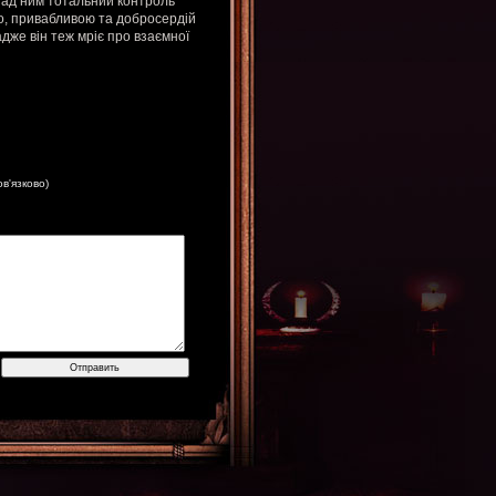
над ним тотальний контроль
но, привабливою та добросердій
адже він теж мріє про взаємної
ов'язково)