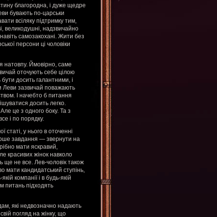
істину благородна, і дуже щедре
еви бувають по-царськи
авати всіляку підтримку тим,
ві, великодушні, надзвичайно
 навіть самозакохані. Жити без
рської персони ці чоловіки
я натовпу. Ймовірно, саме
звичай оточують себе цілою
 бути досить галантними, і
ки Леви зазвичай поважають
ством. І начебто б питання
рішуватися досить легко.
Але це з одного боку. Та з
се і по порядку.
ї статі, у нього в оточенні
перше завдання — звернути на
трібно мати яскравий,
ле красивих жінок навколо
ь ще не все. Лев-чоловік також
ово мати кандидатський ступінь,
кій компанії і в будь-якій
им питань підходять
ам, які недвозначно надають
свій погляд на жінку, що