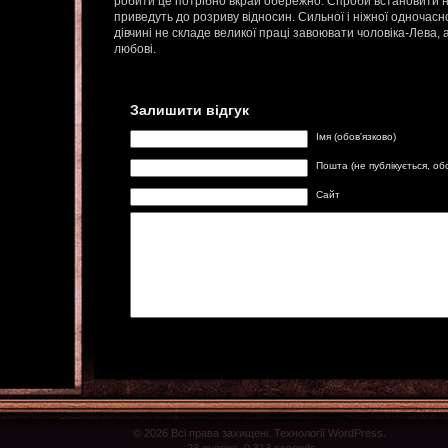
робити це потрібно вкрай обережно. Спроби встановити 
приведуть до розриву відносин. Сильної і ніжної одночас
дівчині не складе великої праці завоювати чоловіка-Лева, 
любові.
Залишити відгук
Імя (обов'язково)
Пошта (не публікується, об
Сайт
© 2026 Всі права захищені. Технології WordPress.