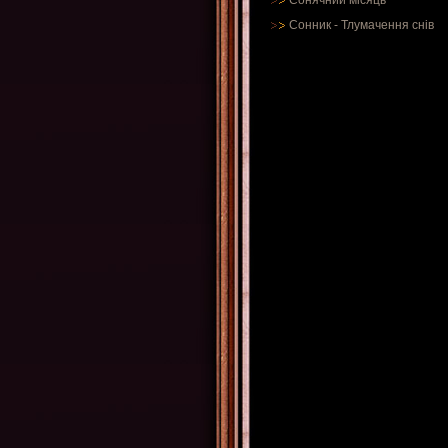
Сонячний місяць
Сонник
-
Тлумачення снів