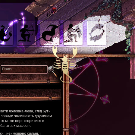
вати чоловіка-Лева, слід бути
кі завжди залишають дружинам
иття може перетворитися в
багатьох має сенс.
ні, неймовірно сильні, і