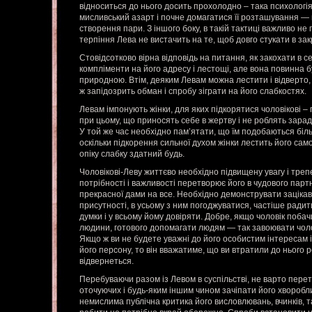
відноситься до нього досить прохолодно – така психологія 
мисливський азарт і почне домагатися її розташування — 
створення пари. З іншого боку, в такій тактиці важливо н
терпіння Лева не вистачить на те, щоб довго стукати в закр
Стовідсотково вірна відповідь на питання, як закохати в 
компліменти на його адресу і лестощі, але вона повинна бу
природною. Втім, деяким Левам можна лестити і відверто, 
ж запідозрить обман і спробу зіграти на його слабкостях.
Левам імпонують жінки, для яких підкорятися чоловікові – 
при цьому, що приносять себе в жертву і не роблять зара
У той же час необхідно пам’ятати, що їм подобаються біль
оскільки підкорення сильної духом жінки лестить його само
опіку слабку здатний будь.
Чоловікові-Леву життєво необхідно підвищену увагу і треп
потрібності і важливості перетворює його в чудового парт
прекрасної дами на все. Необхідно демонструвати зацікавл
присутності, в усьому з ним погоджуватися, частіше радит
думки і у всьому йому довіряти. Добре, якщо чоловік побач
людини, готового допомагати людям — так завоювати чоло
Якщо ж ви не будете уважні до його особистим інтересам і
його персону, то він вважатиме, що ви втратили до нього 
відвернеться.
Перебуваючи разом із Левом в суспільстві, не варто перет
оточуючих і будь-яким іншим чином зачіпати його хвороб
немислима публічна критика його висловлювань, вчинків, т