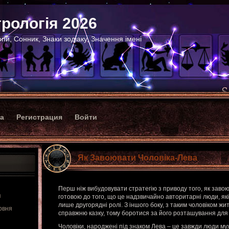
рологія 2026
пи, Сонник, Знаки зодіаку, Значення імені
ка
Регистрация
Войти
Як Завоювати Чоловіка-Лева
Перш ніж вибудовувати стратегію з приводу того, як завою
я
готовою до того, що це надзвичайно авторитарні люди, я
лише другорядні ролі. З іншого боку, з таким чоловіком ж
рвня
справжню казку, тому боротися за його розташування для 
Чоловіки, народжені під знаком Лева – це завжди люди муж