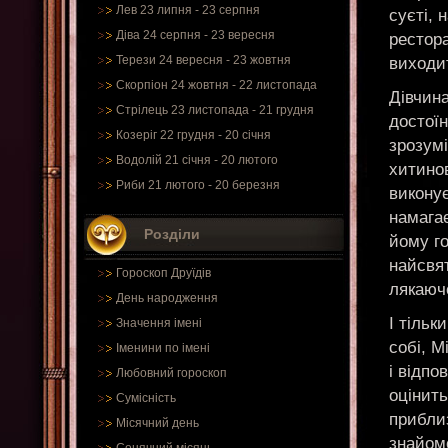
Лев 23 липня - 23 серпня
суєті, 
Діва 24 серпня - 23 вересня
рестора
Терези 24 вересня - 23 жовтня
виходит
Скорпіон 24 жовтня - 22 листопада
Дівчина
Стрілець 23 листопада - 21 грудня
достоїн
Козеріг 22 грудня - 20 січня
зрозумі
Водолій 21 січня - 20 лютого
хитинов
Риби 21 лютого - 20 березня
виконує
намагає
Розділи
йому г
найсвят
Гороскоп Друїдів
лякаюч
День народження
І тільк
Значення імені
собі, М
Іменини по імені
і відпо
Любовний гороскоп
оцінить
Сумісність
прибли
Місячний день
знайом