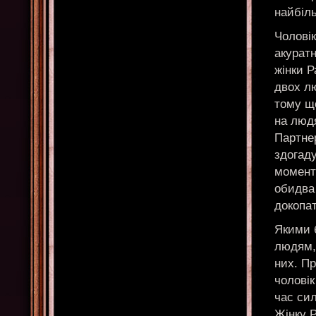
найбіл
Чоловік
акуратн
жінки Р
двох л
тому щ
на людя
Партнер
здогаду
моменти
обидва
докопат
Якими 
людям, 
них. Пр
чоловік
час сил
Жінку Р