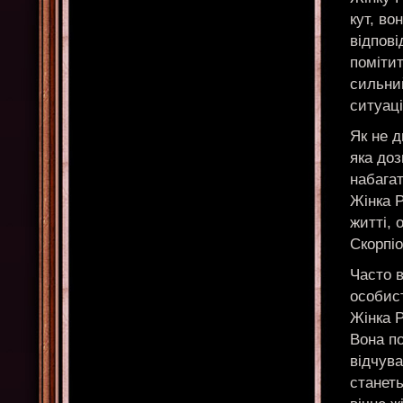
кут, во
відпові
помітит
сильний
ситуаці
Як не д
яка доз
набагат
Жінка Р
житті, 
Скорпіо
Часто в
особис
Жінка Р
Вона по
відчува
станеть