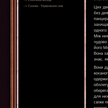
Сонячний місяць
Сонник
-
Тлумачення снів
Цих дв
без дея
панцира
захища
одного:
Між ним
чудово 
його Мі
Вона з
знає, я
Вони ду
коханог
одержи
обплету
оберега
для них
свіже п
мережі