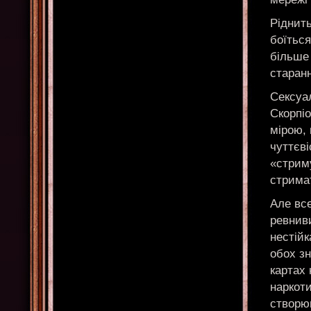
Ріднить
боїться
більше 
старанн
Сексуа
Скорпі
мірою, 
чуттєв
«стрим
стрима
Але все
ревниви
нестійк
обох з
картах 
наркоти
створю