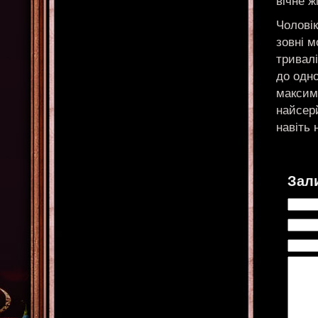
вічне ж
Чоловік
зовні м
тривалі
до одн
максиму
найсерй
навіть 
Зал