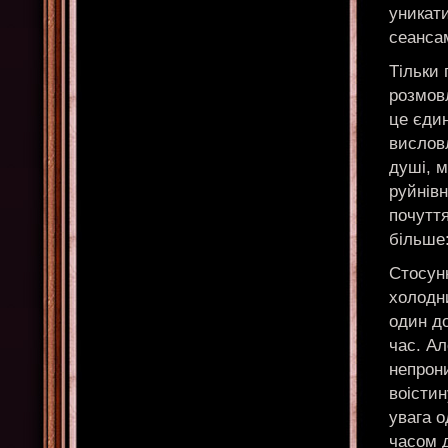
уникати
сеансам
Тільки 
розмовл
це єдин
висловл
душі, 
руйнівн
почуття
більше:
Стосунк
холодн
один д
час. Ал
непрон
воістин
увага о
часом 