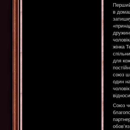
Перший
в дома
затишку
«прина
дружину
чоловік
жінка Т
спільн
для кож
постій
союз шв
один на
чоловік
відноси
Союз чо
благоп
партне
обов’яз