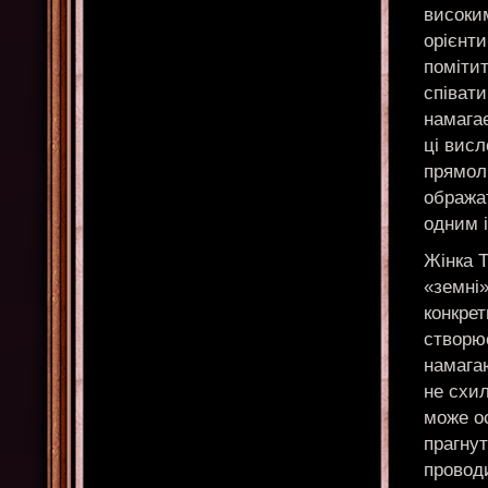
високи
орієнти
помітит
співат
намагає
ці вис
прямолі
обража
одним 
Жінка Т
«земні
конкрет
створю
намагаю
не схил
може ос
прагнут
проводи