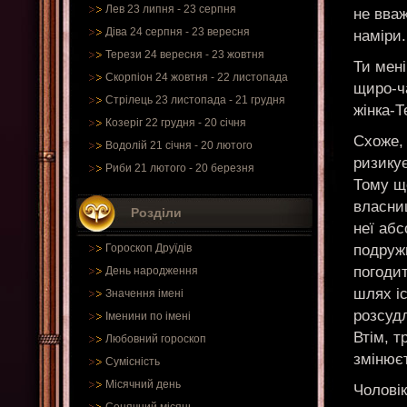
Лев 23 липня - 23 серпня
не вва
Діва 24 серпня - 23 вересня
наміри.
Терези 24 вересня - 23 жовтня
Ти мені
Скорпіон 24 жовтня - 22 листопада
щиро-ча
Стрілець 23 листопада - 21 грудня
жінка-Т
Козеріг 22 грудня - 20 січня
Схоже, 
Водолій 21 січня - 20 лютого
ризикує
Риби 21 лютого - 20 березня
Тому щ
власниц
Розділи
неї аб
подружк
Гороскоп Друїдів
погодит
День народження
шлях і
Значення імені
розсуд
Іменини по імені
Втім, т
Любовний гороскоп
змінює
Сумісність
Місячний день
Чоловік