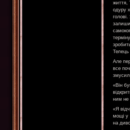
життя,
одуру х
голові.
залишит
самоко
терміну
зробит
Телець 
Але пер
все по
змусил
«Він б
відкрит
ним не
«Я відч
мощі у 
на диво