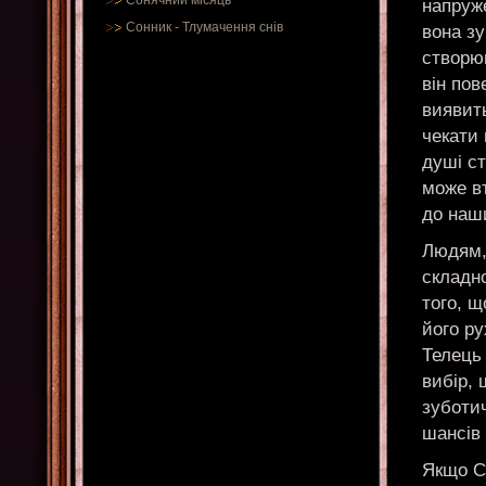
Сонячний місяць
напруже
Сонник
-
Тлумачення снів
вона зу
створю
він пов
виявить
чекати 
душі ст
може вт
до наши
Людям,
складно
того, щ
його ру
Телець 
вибір, 
зуботич
шансів 
Якщо Ст