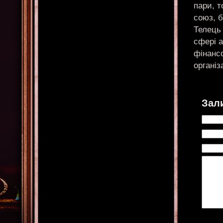
пари, 
союз, б
Телець
сфері а
фінансо
організ
Зал