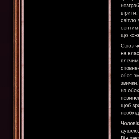
незгра
вірити,
світло 
сентиме
що кожн
Союз чо
на влас
плечима
сповнен
обоє зм
звички.
на обох
повинен
щоб зро
необхід
Чоловік
душею, 
Він зав