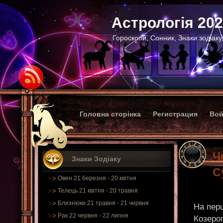
Астрологія 20
Гороскопи, Сонник, Знаки зодіаку
Головна сторінка
Регистрация
Вой
Ч
Знаки Зодіаку
С
Овен 21 березня - 20 квітня
Телець 21 квітня - 20 травня
Близнюки 21 травня - 21 червня
На пер
Рак 22 червня - 22 липня
Козерог