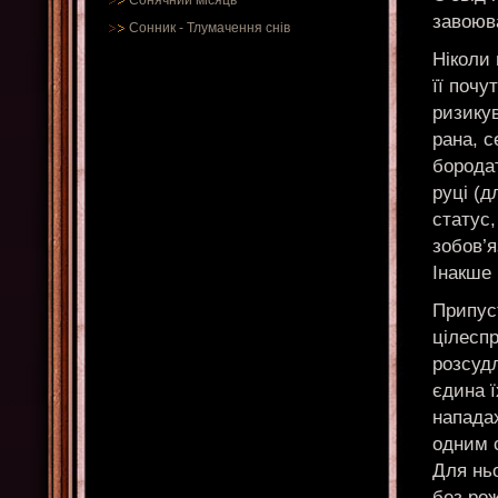
Сонячний місяць
завоюва
Сонник
-
Тлумачення снів
Ніколи 
її почу
ризику
рана, с
бородат
руці (д
статус,
зобов’я
Інакше 
Припус
цілесп
розсудл
єдина ї
нападах
одним 
Для ньо
без рож