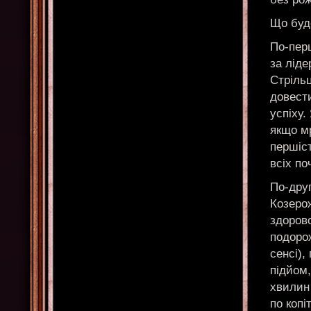
Що буд
По-перш
за лід
Стрільц
довести
успіху.
якщо мр
першіст
всіх по
По-друг
Козерож
здорово
подоро
сенсі),
підйом,
хвилин
по коп