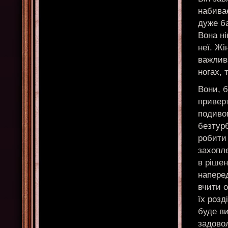
набива
дуже ба
Вона ні
неї. Жі
важлива
ногах, 
Вони, б
приверт
подивом
безтурб
робити 
захопле
в рішен
наперед
вчити о
їх розд
буде ви
задово