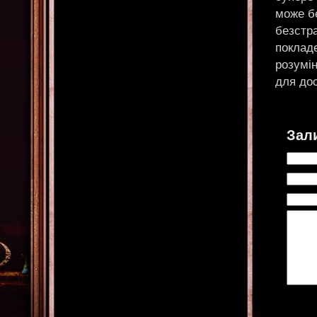
може б
безстр
поклад
розумін
для дос
Зал