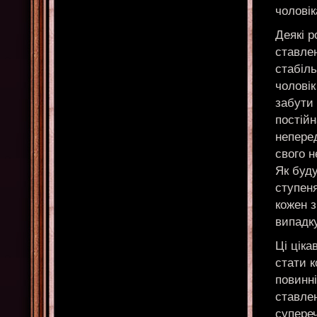
чоловік
Деякі р
ставлен
стабіл
чоловік
забути 
постійн
непере
свого н
Як буд
ступеня
кожен з
випадку
Ці ціка
стати 
повинні
ставлен
супереч