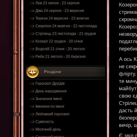
Лев 23 липня - 23 серпня
Козерож
Діва 24 серпня - 23 вересня
стриман
Терези 24 вересня - 23 жовтня
скромна
Козероз
Скорпіон 24 жовтня - 22 листопада
незвору
Стрілець 23 листопада - 21 грудня
податли
Козеріг 22 грудня - 20 січня
перебив
Водолій 21 січня - 20 лютого
Риби 21 лютого - 20 березня
А ось К
не секр
Розділи
флірту.
те мину
Гороскоп Друїдів
майбут
День народження
свою єд
Значення імені
Стріле
Іменини по імені
дасть й
Любовний гороскоп
безперс
Сумісність
вечір, 
Місячний день
Є звід