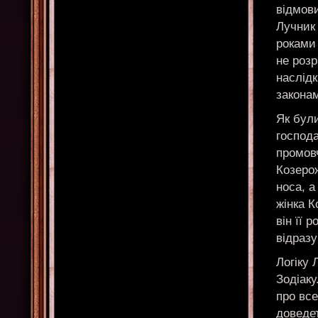
відмови
Лучник 
роками 
не розр
наслідк
закона
Як були
господа
промов
Козеро
носа, а
жінка К
він її 
відразу
Логіку 
Зодіаку
про все
доведет