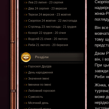
Скорпіо
Лев 23 липня - 23 серпня
надмірн
Діва 24 серпня - 23 вересня
жінка-
Терези 24 вересня - 23 жовтня
погляду
Скорпіон 24 жовтня - 22 листопада
Стрілець 23 листопада - 21 грудня
Він все
мовчати
Козеріг 22 грудня - 20 січня
тому що
Водолій 21 січня - 20 лютого
предста
Риби 21 лютого - 20 березня
Двом Ри
Розділи
він, і 
При цьо
Гороскоп Друїдів
завжди 
День народження
Риби не
Значення імені
Жінка, 
Іменини по імені
тургенє
Любовний гороскоп
може до
Сумісність
нерідко
Місячний день
зустрін