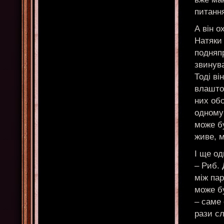
питанн
А він о
Натяки 
подняпр
звинува
Тоді ві
влашто
них обо
одному 
може бу
живе, 
І ще од
– Риб. 
між пар
може бу
– саме 
рази с