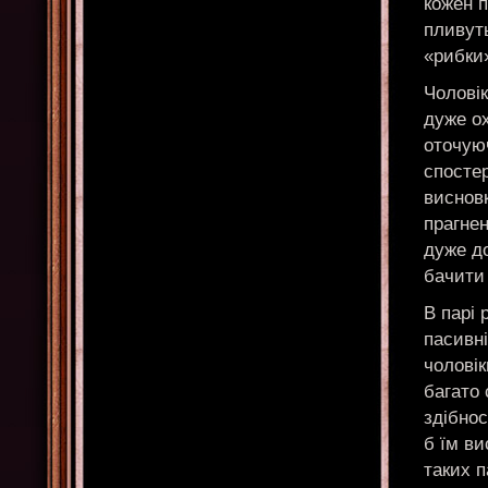
кожен п
пливуть
«рибки»
Чоловік
дуже ох
оточую
спостер
висновк
прагнен
дуже д
бачити
В парі 
пасивні
чоловік
багато 
здібнос
б їм ви
таких п