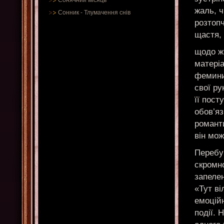
Сонячний місяць
жаль, 
Сонник
-
Тлумачення снів
розтопч
щастя, 
щодо жі
матеріа
феминис
свої ру
її пост
обов’яз
романти
він мож
Перебув
скромно
запелен
«Тут ві
емоційн
події. 