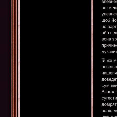
впевнен
розмежу
упевнен
щоб йом
не вар
або під
вона зр
причин
лукави
Їй же м
повільн
нашепчу
доведет
сумніви
Взагалі
сугести
довірят
воліє л
вже маю