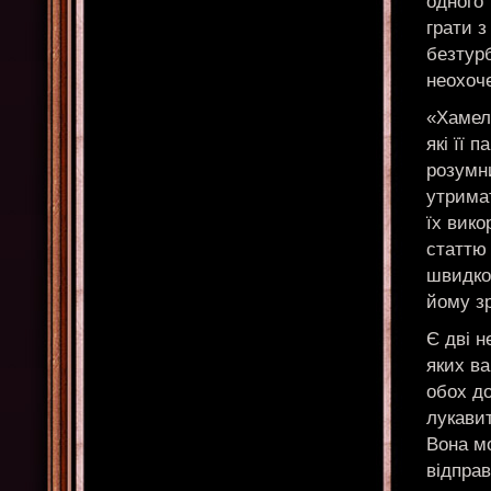
одного
грати з
безтурб
неохоче
«Хамеле
які її 
розумни
утримат
їх вик
статтю
швидко 
йому зр
Є дві н
яких в
обох до
лукави
Вона мо
відправ