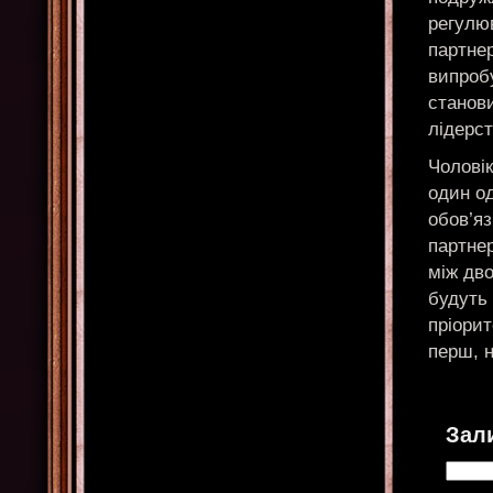
регулю
партнер
випробу
станов
лідерст
Чоловік
один од
обов’яз
партне
між дво
будуть 
пріори
перш, н
Зал