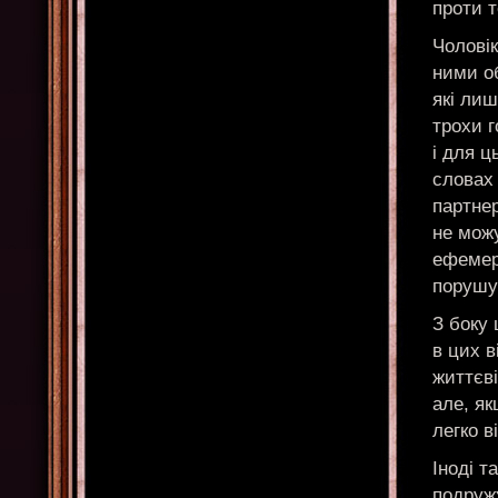
проти т
Чоловік
ними об
які лиш
трохи г
і для ц
словах 
партнер
не можу
ефемерн
порушую
З боку 
в цих в
життєві
але, я
легко в
Іноді т
подружж