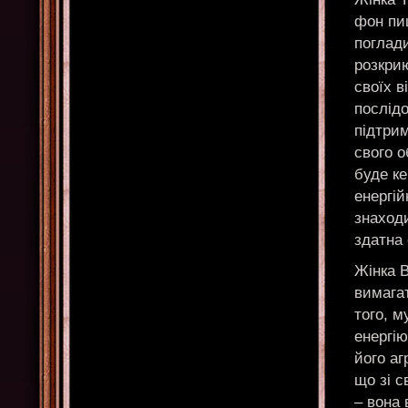
фон пиш
поглад
розкри
своїх в
послідо
підтрим
свого о
буде к
енергій
знаходи
здатна 
Жінка 
вимагат
того, м
енергію
його аг
що зі 
– вона 