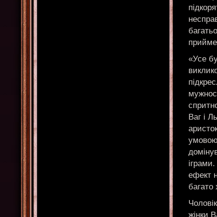
підкоря
несправ
багатьо
прийме 
«Усе бу
виклик
підкрес
мужност
спритн
Ваг і Л
аристок
умовою 
доміну
іграми.
ефект н
багато 
Чоловік
жінки В