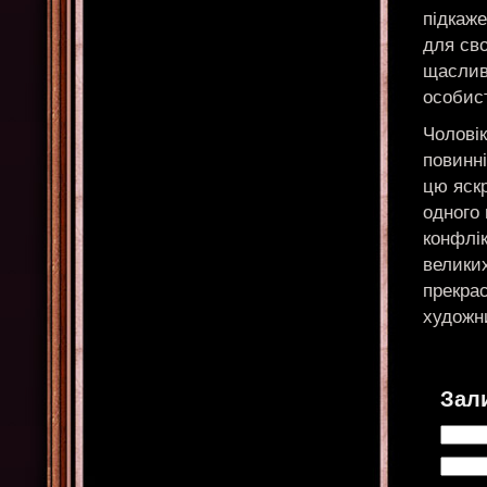
підкаже
для сво
щаслив
особисто
Чоловік
повинні
цю яскр
одного
конфлік
великих
прекрас
художн
Зал