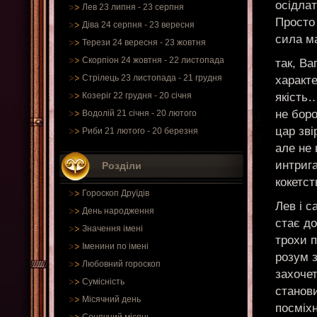
осідлат
Лев 23 липня - 23 серпня
Просто 
Діва 24 серпня - 23 вересня
сила м
Терези 24 вересня - 23 жовтня
Скорпіон 24 жовтня - 22 листопада
так, Ва
Стрілець 23 листопада - 21 грудня
характе
якість…
Козеріг 22 грудня - 20 січня
не боро
Водолій 21 січня - 20 лютого
цар зві
Риби 21 лютого - 20 березня
але не 
интриг
Розділи
кокетст
Гороскоп Друїдів
Лев і с
День народження
стає до
Значення імені
трохи п
Іменини по імені
розум з
Любовний гороскоп
захочет
Сумісність
станови
Місячний день
посміх