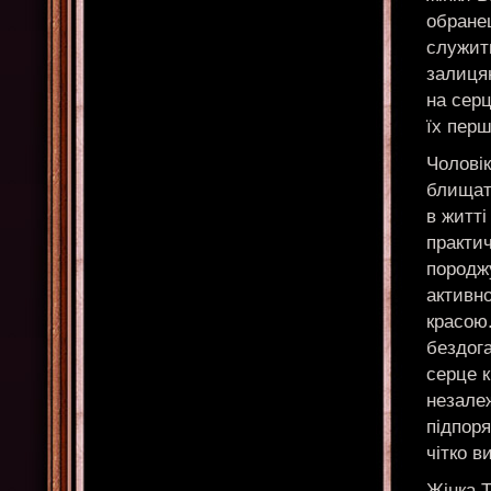
обранец
служит
залицян
на серц
їх пер
Чолові
блищат
в житті
практич
породжу
активно
красою.
бездога
серце к
незале
підпоря
чітко в
Жінка Т