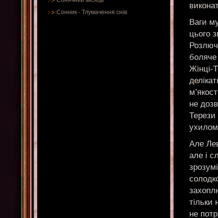
Сонячний місяць
виконат
Сонник
-
Тлумачення снів
Ваги му
цього 
Розлюче
боляче 
Жінці-Т
делікат
м’якост
не доз
Терези 
ухилом 
Але Лев
але і с
зрозумі
солодко
захоплю
тільки 
не потр