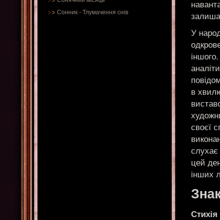
Сонячний місяць
наванта
Сонник
-
Тлумачення снів
залиша
У народ
одкрове
іншого.
аналіт
повідом
в хвилю
вистав
художн
своєї с
виконан
слухає 
цей ден
інших 
Зна
Стихія