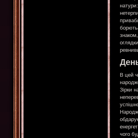
натури:
нетерпи
приваб
борютьс
знаком,
оглядки
ревнив
Ден
В цей 
народже
Зірки н
непере
успішн
Народж
обдару
енергет
чого бу