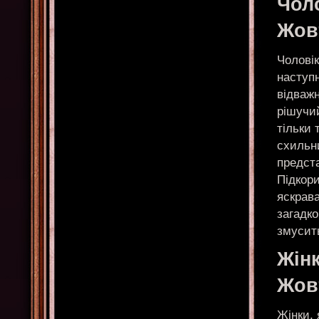
Чол
Жов
Чоловік
наступ
відважн
рішучий
тільки 
схильн
предста
Підкори
яскрава
загадко
змусит
Жін
Жов
Жінки, 