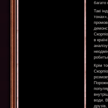
багато
Такі ін
тонах»,
промови
демонст
Скорпіо
в країн
аналізу
неодмі
робитьс
Крім то
Скорпіо
розмову
Порожні
популяр
внутріш
води. В
друзів,