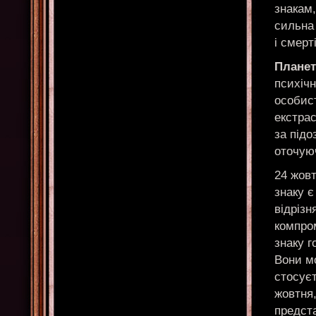
знакам,
сильна 
і смерт
Планет
психіч
особист
екстрас
за підо
оточуюч
24 жов
знаку 
відрізн
компром
знаку 
Вони м
стосує
жовтня,
предста