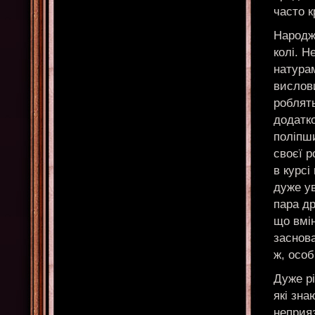
часто к
Народже
колі. 
натура
вислови
роблять
додатк
поліпш
своєї р
в курсі
дуже ув
пара др
що вмі
заснова
ж, особ
Дуже рі
які зна
неприяз