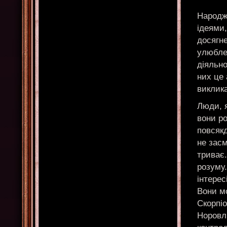
Народж
ідеями
досягне
улюбле
діяльн
них це
виклика
Люди, я
вони ро
повсякд
не засм
триває.
розуму
інтерес
Вони м
Скорпіо
Норовл