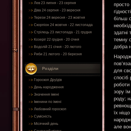
Лев 23 липня - 23 серпня
просто
Діва 24 серпня - 23 вересня
гідност
Терези 24 вересня - 23 жовтня
більш с
необхід
Скорпіон 24 жовтня - 22 листопада
здатні 
Стрілець 23 листопада - 21 грудня
темну 
Козеріг 22 грудня - 20 січня
добра 
Водолій 21 січня - 20 лютого
Риби 21 лютого - 20 березня
Народж
пов’яза
Розділи
для сво
спосіб 
Гороскоп Друїдів
роботи 
День народження
зору їм
Значення імені
роду; н
Іменини по імені
ревнощ
Любовний гороскоп
їх ніщо
Сумісність
народж
Місячний день
але во