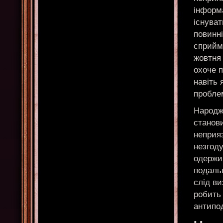
інформ
існуват
повинні
сприйма
жовтня
охоче п
навіть 
пробле
Народж
станов
неприяз
незгоду
одержим
подальш
слід в
робить
антипо