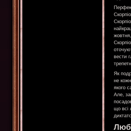
Перфекц
Скорпіо
Скорпіо
найкращ
жовтня,
Скорпіо
оточуют
вести 
трепет
Як подр
не кож
якого 
Але, за
посадо
що всі 
диктат
Любо