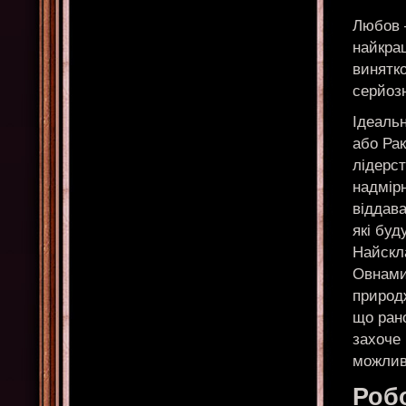
Любов —
найкра
винятко
серйозн
Ідеаль
або Рак
лідерс
надмірн
віддава
які буд
Найскл
Овнами
природж
що рано
захоче 
можлив
Робо