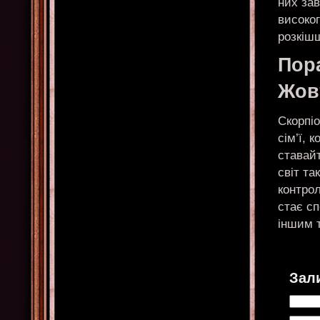
них за
високо
розкіш
Пор
Жов
Скорпіо
сім’ї, 
ставайт
світ та
контрол
стає сп
іншим т
Зал