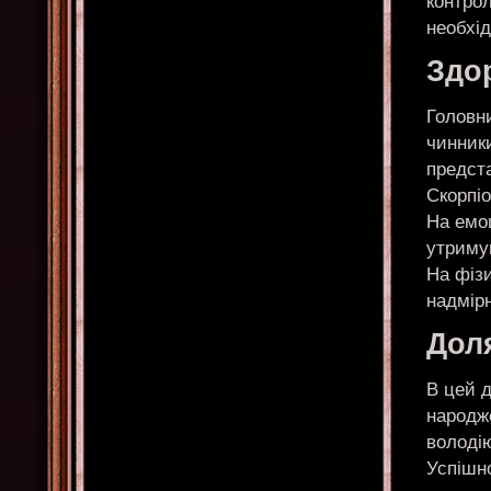
контрол
необхід
Здо
Головни
чинник
предста
Скорпіо
На емо
утримув
На фіз
надмір
Доля
В цей д
народже
володі
Успішно