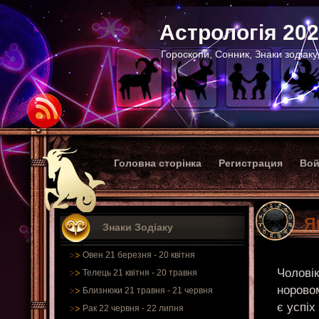
Астрологія 20
Гороскопи, Сонник, Знаки зодіаку
Головна сторінка
Регистрация
Вой
Я
Знаки Зодіаку
Овен 21 березня - 20 квітня
Чоловік
Телець 21 квітня - 20 травня
норово
Близнюки 21 травня - 21 червня
є успіх
Рак 22 червня - 22 липня