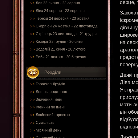
серце, 
Лев 23 липня - 23 серпня
Діва 24 серпня - 23 вересня
Закохат
Терези 24 вересня - 23 жовтня
іскроме
Скорпіон 24 жовтня - 22 листопада
дівчину
Стрілець 23 листопада - 21 грудня
широке 
на свою
Козеріг 22 грудня - 20 січня
дратів
Водолій 21 січня - 20 лютого
предста
Риби 21 лютого - 20 березня
поверну
Розділи
Деякі п
Діва мо
Гороскоп Друїдів
Як прав
День народження
прислух
Значення імені
мати аб
Іменини по імені
він обо
Любовний гороскоп
відбуло
Сумісність
віднови
Місячний день
Дуже ча