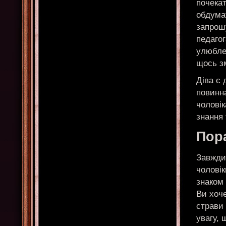
почекат
обдумат
запрошу
педагог
улюблен
щось зм
Діва є 
повинн
чоловік
знання
Пор
Завжди 
чоловік
знаком 
Ви хоче
страви 
увагу, 