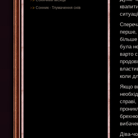
Сонячний місяць
квапити
Сонник
-
Тлумачення снів
ситуаці
Спереч
перше, 
більше
була не
варто с
продов
властив
коли дл
Якщо ви
необхід
справі,
проник
брехню
вибаче
Діва-чо