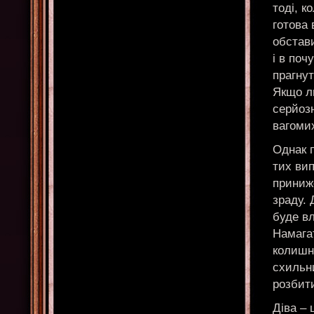
тоді, к
готова 
обстави
і в поч
прагнут
Якщо лю
серйозн
вагомих
Однак п
тих ви
приниж
зраду. 
буде вл
Намагат
колишн
схильни
розбити
Діва – 