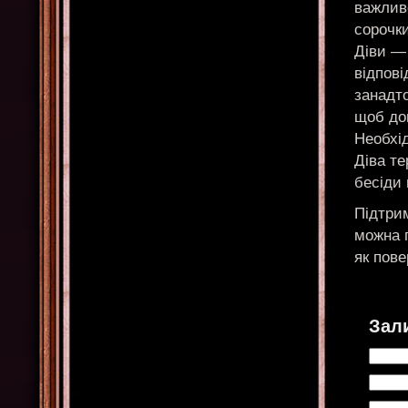
важливо
сорочк
Діви — 
відпові
занадто
щоб дов
Необхід
Діва те
бесіди 
Підтрим
можна 
як пове
Зал