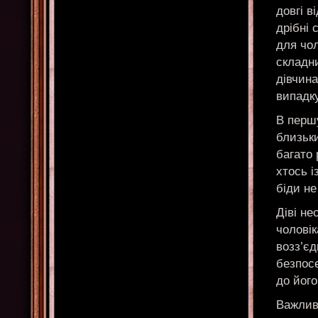
довгі в
дрібні 
для чол
складни
дівчин
випадку
В першу
близьки
багато 
хтось і
біди не
Діві не
чоловік
возз’єд
безпосе
до його
Важлив