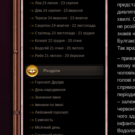
Лев 23 липня - 23 серпня
предста
Діва 24 серпня - 23 вересня
дивлят
Терези 24 вересня - 23 жовтня
хвилі. 
не роз
Скорпіон 24 жовтня - 22 листопада
знаків 
Стрілець 23 листопада - 21 грудня
Булгак
Козеріг 22 грудня - 20 січня
Так вра
Водолій 21 січня - 20 лютого
Риби 21 лютого - 20 березня
– прив
мозку к
Розділи
чоловік
голові 
Гороскоп Друїдів
спрямов
День народження
періоди
Значення імені
– залеж
Іменини по імені
червоні
Любовний гороскоп
чого з
Сумісність
інфанти
Місячний день
Водолія