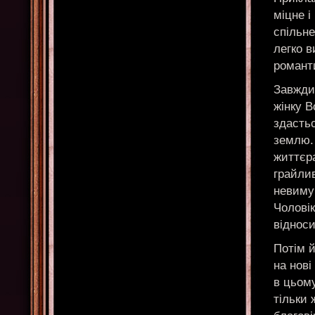
міцне і
спільне
легко в
романт
Завжди
жінку В
здастьс
землю.
життєр
грайлив
невиму
Чолові
відноси
Потім й
на нові
в цьому
тільки 