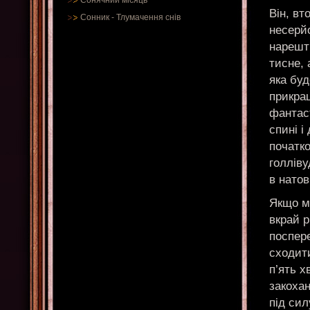
Сонячний місяць
Він, вт
Сонник
-
Тлумачення снів
несерйо
нарешті
тисне, 
яка бу
прикраш
фантас
спині і
початко
голліву
в натов
Якщо м
вкрай р
поспере
сходити
п’ять 
закохан
під сил