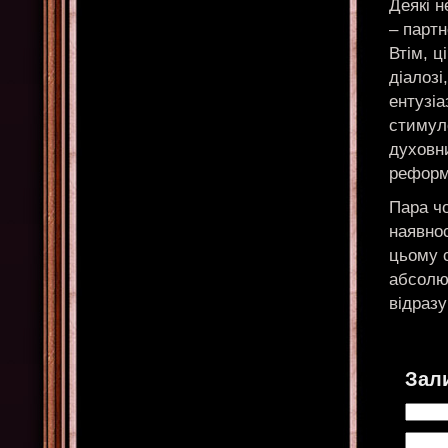
Деякі 
– партн
Втім, ц
діалозі
ентузіа
стимуло
духовни
реформ
Пара чо
наявнос
цьому с
абсолю
відразу
Зал