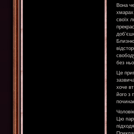
Вона че
хмарах.
своїх 
прекрас
доб’єшс
Близню
відстор
свободу
без ньо
Це при
зазвича
хоче вт
його з 
починає
Чоловік
Цю пар
підходя
Прикла