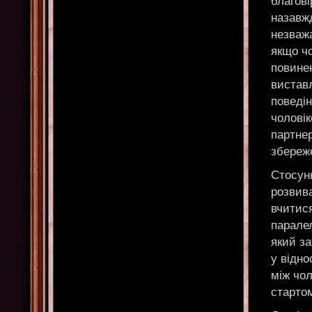
благові
назавжд
незважа
якщо ч
повинен
виставл
поведін
чоловік
партнер
збереж
Стосунк
розвив
вчитис
парале
який за
у відно
між чол
стартом