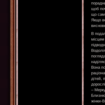
порадни
щоб поч
що саме
Якщо во
виснов
В подал
місцем
підводн
Водолія
погляд
наділяє
Вона п
раціон
дітей, 
дорослі
– Мерку
Близнюк
жінки-