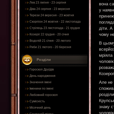
Лев 23 липня - 23 серпня
вона са
Діва 24 серпня - 23 вересня
у наявн
Терези 24 вересня - 23 жовтня
приниж
погляда
Скорпіон 24 жовтня - 22 листопада
діти. А
Стрілець 23 листопада - 21 грудня
чому н
Козеріг 22 грудня - 20 січня
Водолій 21 січня - 20 лютого
В цьому
Риби 21 лютого - 20 березня
всерйоз
мріяла 
Розділи
чоловік
розважа
Гороскоп Друїдів
Козерог
День народження
Але не 
Значення імені
спожива
Іменини по імені
розділи
Любовний гороскоп
Крупськ
Сумісність
знаку с
Місячний день
чоловік