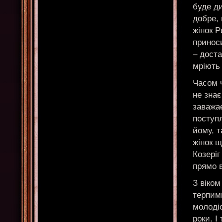
буде ди
добре, 
жінок 
принос
– доста
мріють 
Часом ч
не знає
заважає
поступл
йому, т
жінок щ
Козеріг
прямо в
З віком
терпим
молоді
роки. І