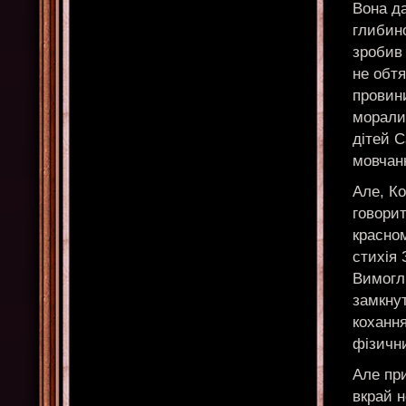
Вона да
глибино
зробив 
не обт
провини
морали
дітей С
мовчанн
Але, Ко
говорит
красном
стихія 
Вимогл
замкнут
кохання
фізичн
Але при
вкрай н