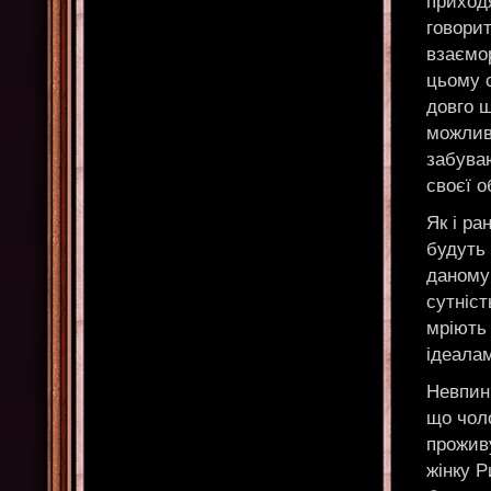
приходя
говорит
взаємор
цьому с
довго ш
можливі
забуваю
своєї о
Як і ра
будуть 
даному
сутніст
мріють
ідеала
Невпинн
що чоло
проживу
жінку Р