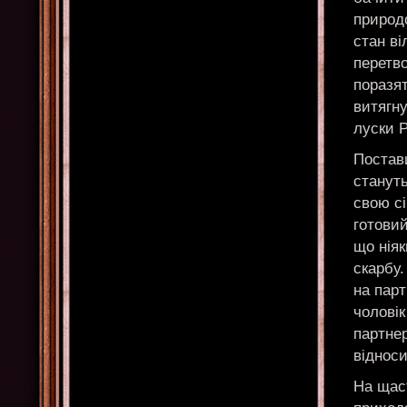
природо
стан ві
перетв
поразят
витягну
луски 
Постав
станут
свою сі
готовий
що нія
скарбу.
на парт
чоловік
партнер
відноси
На щаст