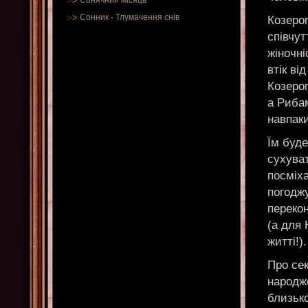
Сонячний місяць
Сонник
-
Тлумачення снів
Козеро
співчут
жіночні
втік ві
Козеро
а Риба
навпаки
Їм буде
сухуват
посміх
погоджу
перекон
(а для 
житті!).
Про сек
народже
близько