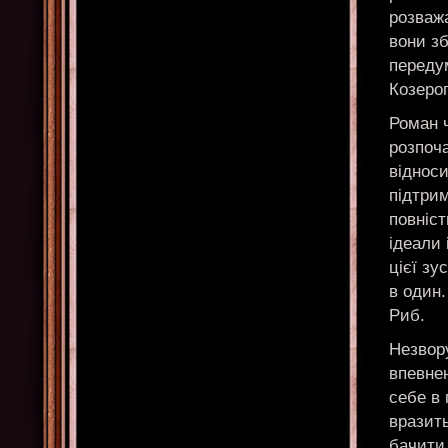
розважа
вони зб
переду
Козерог
Роман ч
розпоча
відноси
підтрим
повніс
ідеали 
цієї зу
в один.
Риб.
Незвору
впевнен
себе в 
вразить
бачити 