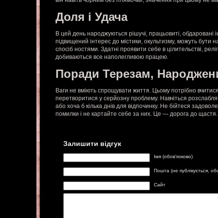
він навіть чорним без плямочки, значення при цьому не ма
Доля і Удача
В цей день народжуються рішучі, працьовиті, обдаровані 
підвищений інтерес до містики, окультизму, можуть бути 
спосіб ностями. Здатні проявити себе в цілительстві, релігі
добиваються все наполегливою працею.
Поради Терезам, Народжен
Ваги не вміють спрощувати життя. Цьому потрібно вчитися
перетворитися у серйозну проблему. Навчіться розслаблят
або хоча б кілька днів для відпочинку. Не бійтеся задово
помилки і не картайте себе за них. Це — дорога до щастя.
Залишити відгук
Імя (обов'язково)
Пошта (не публікується, об
Сайт