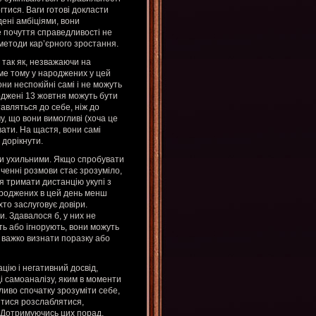
огтися. Ваги готові докласти
ені амбіціями, вони
 почуття справедливості не
 методи кар’єрного зростання.
, так як, незважаючи на
ме тому у народжених у цей
ни неспокійні самі і не можуть
оджені 13 жовтня можуть бути
тавляться до себе, ніж до
му, що вони вимогливі (хоча це
вати. На щастя, вони самі
 дорікнути.
ми ухильними. Якщо спробувати
нченні розмови стає зрозуміло,
я тримати дистанцію укупі з
ароджених в цей день менш
хто заслуговує довіри.
. Здавалося б, у них не
ть або ігнорують, вони можуть
й важко визнати поразку або
цію і негативний досвід,
ді самоаналізу, яким в моменти
иво спочатку зрозуміти себе,
итися розслаблятися,
 Дотримуючись цих порад,