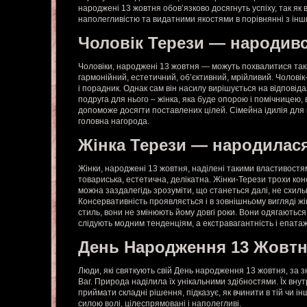
народжені 13 жовтня обов’язково досягнуть успіху, так як
наполегливістю та видатними якостями в порівнянні з ін
Чоловік Терези — народив
Чоловіки, народжені 13 жовтня — можуть похвалитися та
гармонійний, естетичний, об’єктивний, мрійливий. Чолові
і порадник. Однак сам він насилу вирішується на відповід
подруга для нього – жінка, яка буде опорою і помічницею, 
допоможе досягти поставлених цілей. Сімейна ідилія для 
головна нагорода.
Жінка Терези — народилас
Жінки, народжені 13 жовтня, наділені такими властивостя
товариська, естетична, делікатна. Жінки-Терези трохи кон
можна заздалегідь зрозуміти, що станеться далі, не схиль
Консервативність проявляється і в зовнішньому вигляді жі
стиль, вони не змінюють йому довгі роки. Вони одягаються 
слідують модним тенденціям, а екстравагантність і епатаж
День Народження 13 Жовт
Люди, які святкують свій День народження 13 жовтня, за з
Ваг. Природа наділила їх унікальними здібностями. Їх внут
приймати складні рішення, підказує, як вчинити в тій чи ін
силою волі, цілеспрямовані і наполегливі.