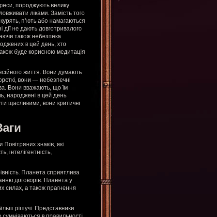
треси, породжують велику
ловживати ліками. Замість того
і курять, п’ють або намагаються
і дії не дають довготривалого
каючи також небезпека
оджених в цей день, хто
 Також буде корисною медитація
есійного життя. Вони думають
орсткі, вони — небезпечні
ва. Вони вважають, що їм
ь, народжені в цей день
ути щасливими, вони критичні
Ваги
и Повітряних знаків, які
ь, інтелігентність,
арівність. Планета сприятлива
данню договорів. Планета у
их силах, а також прагнення
більш рішучі. Представники
не сумніваються в правильності