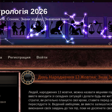
рологія 2026
пи, Сонник, Знаки зодіаку, Значення імені
ка
Регистрация
Войти
День Народження 13 Жовтня: Знак З
Людей, народжених 13 жовтня, можна назвати міцними гор
я
вмієте виходити зі складних ситуацій і долати будь-які жи
стратег, ви ретельно плануєте свої кроки, ставите перед со
рвня
переслідуєте їх. Ведений амбіціями, ви вмієте залишати
виконання своїх завдань до тих пір, поки не досягнете свог