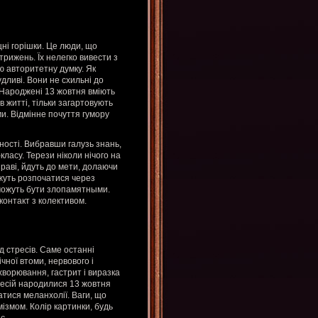
ні горішки. Це люди, що
рижень. Їх нелегко вивести з
ою авторитетну думку. Як
дливі. Вони не схильні до
 Народжені 13 жовтня вміють
 житті, тільки загартовують
и. Відмінне почуття гумору
ності. Вибравши галузь знань,
класу. Терези ніколи нічого на
раві, йдуть до мети, долаючи
ожуть розпочатися через
у можуть бути злопамятными.
контакт з колективом.
д стресів. Саме останні
чної втоми, нервового і
ворювання, гастрит і виразка
ресій народилися 13 жовтня
атися меланхолії. Ваги, що
мізмом. Колір картинки, будь