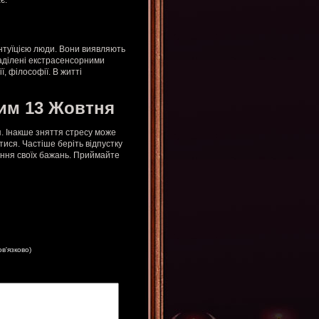
є.
інтуїцією люди. Вони виявляють
наділені екстрасенсорними
ї, філософії. В житті
им 13 Жовтня
. Інакше зняття стресу може
ися. Частіше беріть відпустку
лення своїх бажань. Приймайте
ов'язково)