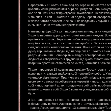
Народжених 13 жовтня знак зодіаку Терези, привертає все 
цікавить магія, різноманітні обряди і ритуали. Вони можут
або залишити собі як пристрасне захоплення. Незважаюч
з’явилися на світ 13 жовтня знак зодіаку Терези, обдарован
їх чекає багато проблем. Але вони не впадають у відчай. Н
сильніше. Вони стають непереможними.
Напевно, цифра 13 в даті народження вплинула на людей,
Якщо їм перейти дорогу, вони готові знищити людину. Вони
прийняв їх позицію. Терези не люблять підкорятися іншим,
подобається те, що хтось хоче їх переробити. Зате самі не
складно знайти компромісне рішення. Вони ніколи не пос
думку вирішальним. Люди, що народилися 13 жовтня знак з
радіти дрібницям. Вони скрізь знайдуть собі проблеми. У 
люди самі створюють собі труднощі, від цього їх постійно
потрібно простіше ставитися до життя, навчитися бачити п
Ті, хто народився 13 жовтня знак зодіаку Терези, великі т
відпочивати, завжди знайдуть собі непотрібну роботу. У 
«синдром відмінника». Прагнуть все зробити ідеально вима
цього вони завжди перебувають в нервовій напрузі, драті
собі найскладніший шлях, придумують собі зайві проблеми
повинні шукати в собі. Якщо б вони не ускладнювали собі 
було.
З Ваг, народжених 13 жовтня, виходять відмінні працівники.
їх бездоганну роботу. Але якщо вони стануть керівниками
тиранів. Люди, що народилися 13 жовтня знак зодіаку Тере