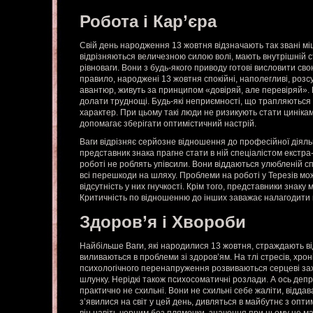
Робота і Кар’єра
Свій день народження 13 жовтня відзначають так звані міц
відрізняються величезною силою волі, мають внутрішній ст
рівноваги. Вони з будь-якого приводу готові висловити св
правило, народжені 13 жовтня спокійні, наполегливі, розсу
авантюр, живуть за принципом «довіряй, але перевіряй».
долати труднощі. Будь-які неприємності, що трапляються в
характер. При цьому такі люди не ризикують стати цинікам
допомагає зберігати оптимістичний настрій.
Ваги відрізняє серйозне відношення до професійної діяль
представник знака прагне стати в ній спеціалістом екстра-
роботі не роблять упівсили. Вони віддаються улюбленій сп
всі перешкоди на шляху. Проблеми на роботі у Терезів м
відсутність у них гнучкості. Крім того, представники знак
Критичність по відношенню до інших заважає налагодити 
Здоров’я і Хвороби
Найбільше Ваги, які народилися 13 жовтня, страждають ві
виливаються в проблеми зі здоров’ям. На тлі стресів, хроні
психологічного перенапруження розвиваються серцеві зах
шлунку. Нерідкі також психосоматичні розлади. А ось деп
практично не схильні. Вони не схильні себе жаліти, віддав
з’явилися на світ у цей день, дивляться в майбутнє з опти