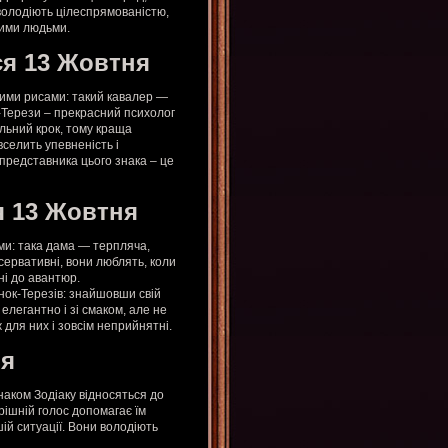
 володіють цілеспрямованістю,
шими людьми.
ся 13 Жовтня
кими рисами: такий кавалер —
к-Терези – прекрасний психолог
альний крок, тому краща
вселить упевненість і
представника цього знака – це
я 13 Жовтня
ми: така дама — терпляча,
сервативні, вони люблять, коли
ні до авантюр.
нок-Терезів: знайшовши свій
елегантно і зі смаком, але не
 для них і зовсім неприйнятні.
ня
наком Зодіаку відносяться до
рішній голос допомагає їм
шій ситуації. Вони володіють