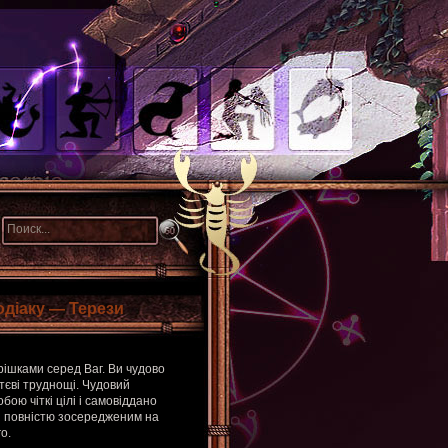
одіаку — Терези
ішками серед Ваг. Ви чудово
ттєві труднощі. Чудовий
бою чіткі цілі і самовіддано
ся повністю зосередженим на
о.