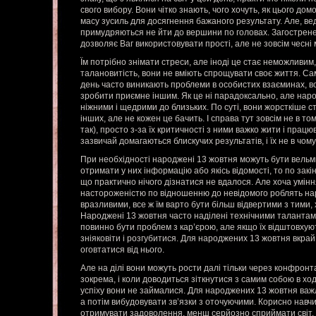
свого вибору. Вони чітко знають, чого хочуть, як цього дом
масу зусиль для досягнення бажаного результату. Але, вед
примудряються не йти до вершини по головах. Загострене
дозволяє Ваг використовувати прості, але не зовсім чесні
Їм потрібно знімати стреси, але іноді це стає неможливим
талановитість, вони не вміють спрощувати своє життя. Са
день часто виникають проблеми в особистих взаєминах, во
зробити приємне іншим. Як це ні парадоксально, але нар
ніжними і щедрими до близьких. По суті, вони жорсткіше с
інших, але не кожен це бачить. І справа тут зовсім не в то
так), просто з-за їх критичності з ними важко жити і працю
зазвичай домагаються блискучих результатів, і їх не в чому
При необхідності народжені 13 жовтня можуть бути вель
отримати у них інформацію або якісь відомості, то по закі
що практично нічого дізнатися не вдалося. Але хоча умінн
настороженістю по відношенню до невідомого роблять н
вразливими, все ж їм варто бути більш відвертими з тими, 
Народжені 13 жовтня часто наділені технічними талантами
повинно бути проблем з кар’єрою, але якщо їх відштовхую
зніяковіти і розгубитися. Для народжених 13 жовтня вкра
оговтатися від нього.
Але на ділі вони можуть рости далі тільки через конфронта
зокрема, і коли доводиться зіткнутися з самим собою в хо
успіху вони не займалися. Для народжених 13 жовтня важл
а потім вибудовувати зв’язки з оточуючими. Корисно навч
отримувати задоволення, менш серйозно сприймати світ.