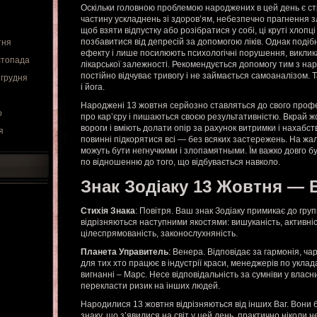
Оскільки головною проблемою народжених в цей день є с
частину ускладнень зі здоров’ям, небезпечно прагнення з
щоб взяти відпустку або розібратися у собі, ці круті хлопц
позбавитися від депресій за допомогою ліків. Однак подібн
тня
ефекту і лише посилюють психологічні порушення, викли
стопада
лікарської залежності. Рекомендується допомогу тим з нар
постійно відчуває тривогу і не займається самоаналізом.
 грудня
і йога.
Народжені 13 жовтня серйозно ставляться до свого проф
о
про кар’єру і пишаються своєю результативністю. Вкрай ж
вороги і вміють долати опір за рахунок витримки і нахабст
я
повинні підкорятися всі — без всяких застережень. На жал
можуть бути негнучкими і злопамятными. Їм важко довго б
по відношенню до того, що відбувається навколо.
Знак Зодіаку 13 Жовтня — 
Стихія Знака
: Повітря. Ваш знак Зодіаку примикає до груп
відрізняються наступними якостями: вишуканість, активніст
цілеспрямованість, законослухняність.
Планета Управитель
: Венера. Відповідає за гармонія, ч
для тих хто працює в індустрії краси, менеджерів по укла
вигнанні – Марс. Несе відповідальність за сумніви у власн
перекласти ризик на інших людей.
Народилися 13 жовтня відрізняються від інших Ваг. Вони 
знаку, що з’явилися на світ у цей день, практично ніколи 