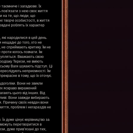
таємниче і загадкове. Їх
ь пов’язати з нею своє життя
и на те, що люди, що
і творчі особистості, в життя
евдачі роблять їх характер
 які народилися в цей день.
 нещадні до того, хто не
 не сприймають критику. Їм не
 проти когось повчати. Їм
тупляться. Вважають свою
одіаку Терези, не вміють
всьому Ваги шукають підступ. Ці
 переслідують неприємності. Їм
рекрасне в тому, що їх оточує.
рудоголіки. Вони не звикли
них яскраво виражений
гають цього від інших. Від
вливі. Вони завжди вибирають
. Причину своїх невдач вони
життя, проблем і негараздів не
 Їх дуже цінує керівництво за
, можуть перетворитися в
зи, дуже прив’язані до тих,