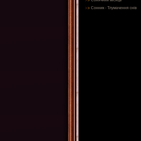
Сонячний місяць
Сонник
-
Тлумачення снів