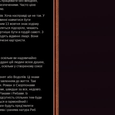
ть працювати без вихідних,
безпеченими. Часто цією
ию.
ів. Хоча насправді це не так. У
овинні навчитися бути
ним 13 жовтня знак зодіаку
вляться підозріло, чекають
ртніше бути в гордій самоті. З
дять відмінні лікарі. Вони
чезні кар’єристи.
 оскільки ви надзвичайно
іддані цій людині всією душею,
оскільки у створеному союзі
знят або Водоліїв. Ці знаки
тавленням до життя. Такі
и. Роман зі Скорпіонами
ме, швидше за все, недовго.
Раками і Рибами. Із
ідсутність спільних тем буде
ся в гармонійний і
аги будуть пред’являти
лива і ранима натура Риб