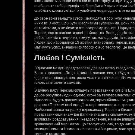
кого люблять. Заради них вони готові згорнути гори. Буду
позбавляти себе радощів, щоб зробити їх щасливими і за
слабкістю користуються їх улюблені люди, сідають їм на ш
До себе вони занадто суворі, знаходять в собі купу недолік
них є всі якості, щоб бути щасливими і успішними. Вони п
оптимістами, а не бачити все в чорному кольорі. Народже
Терези, важко заводити нові знайомства. Вони до всіх ста
небезпеки від оточуючих, тому у них мало друзів. Їм комфо
людей, що народилися 13 жовтня знак зодіаку Терези, вихо
матимуть успіх, вивчаючи філософію або теологію. Це вели
Любов і Сумісність
Відносини можуть представляти для вас певну складність,
багато працюєте. Якщо ви кимось захопитеся, то будете в
однак прагнення до контролю може виявитися проблемою, 
головувати хочете саме ви.
Відмінну пару Терезам складуть представники сузір’їв Бли
добре розуміють один одного, схожі за темпераментом і с
відносини будуть довгостроковими, гармонійними і міцним
принесе Терезам нові емоції та переживання, але тривати
Найменші шанси на успіх у відносинах у Терезів з Дівами, 
представниками знаку Дів Ваги не знайдуть спільну мову, в
викликати роздратування і невдоволення. Раки не впишуть
врівноважений мир Весов. Що стосується Риб, то до них В
завищені вимоги і намагатися загнати їх в рамки, чого чут
винести не зможе.