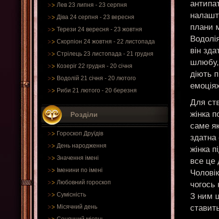
антипат
Лев 23 липня - 23 серпня
налашту
Діва 24 серпня - 23 вересня
плани м
Терези 24 вересня - 23 жовтня
Водолія
Скорпіон 24 жовтня - 22 листопада
він зда
Стрілець 23 листопада - 21 грудня
шлюбу,
Козеріг 22 грудня - 20 січня
діють п
Водолій 21 січня - 20 лютого
емоціях
Риби 21 лютого - 20 березня
Для ст
жінка п
Розділи
саме як
Гороскоп Друїдів
здатна 
День народження
жінка п
Значення імені
все це 
Іменини по імені
Чоловік
Любовний гороскоп
чогось 
Сумісність
З ним ц
ставить
Місячний день