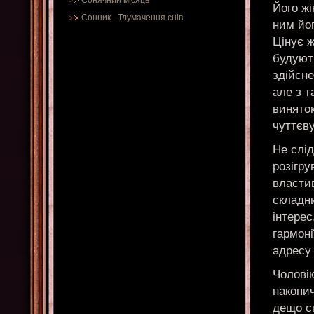
Сонячний місяць
Його жі
Сонник
-
Тлумачення снів
ним йог
Цінує ж
будують
здійсне
але з т
виняток
чуттєву
Не слід
розігру
властив
складни
інтерес
гармоні
адресу
Чолові
накопич
дещо с