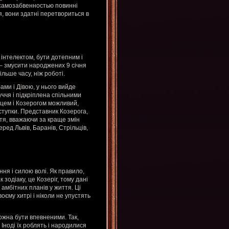
ж самозабвенностью повинні
я, вони здатні перетвориться в
 інтелектом, бути дотепним і
 змусити народжених 9 січня
льше часу, ніж роботі.
ами і Дівою, у нього вийде
уччя і підкріплена спільними
цем і Козерогом можливий,
оступки. Представник Козерога,
ття, вважаючи за краще змін
ред Львів, Баранів, Стрільців,
ня і силою волі. Як правило,
 зодіаку, це Козеріг, тому дані
х амбітних планів у життя. Ці
оєму хитрі і ніколи не упустять
ожна бути впевненими. Так,
Іноді їх роблять і народилися