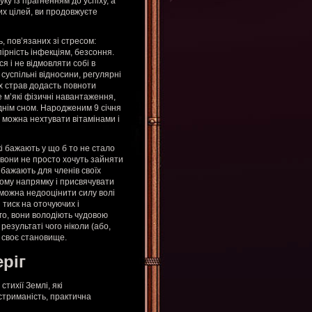
ку із прагненням до успіху, а
их цілей, ви продовжуєте
, пов’язаних зі стресом:
ірність інфекціям, безсоння.
 і не відмовляти собі в
суспільні відносини, регулярні
их страв додасть повноти
 м’які фізичні навантаження,
днім сном. Народженим 9 січня
не можна нехтувати вітамінами і
і бажають у що б то не стало
 вони не просто хочуть зайняти
 бажають для членів своїх
цьому напрямку і присвячувати
 можна недооцінити силу волі
 тиск на оточуючих і
го, вони володіють чудовою
результаті чого ніколи (або,
 своє становище.
ріг
стихії Землі, які
стриманість, практична