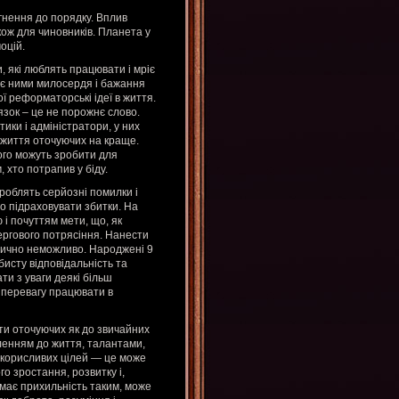
агнення до порядку. Вплив
кож для чиновників. Планета у
оцій.
и, які люблять працювати і мріє
ухає ними милосердя і бажання
ї реформаторські ідеї в життя.
язок – це не порожнє слово.
ики і адміністратори, у них
и життя оточуючих на краще.
ого можуть зробити для
, хто потрапив у біду.
роблять серйозні помилки і
о підраховувати збитки. На
і почуттям мети, що, як
чергового потрясіння. Нанести
тично неможливо. Народжені 9
бисту відповідальність та
ти з уваги деякі більш
 перевагу працювати в
ти оточуючих як до звичайних
ленням до життя, талантами,
кокорисливих цілей — це може
го зростання, розвитку і,
має прихильність таким, може