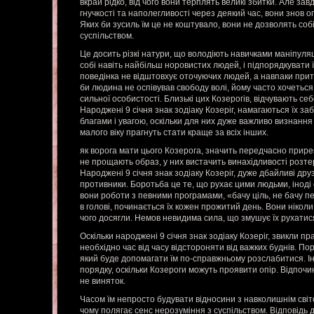
вкрай рідко, від чого вони терплять великі збитки. Але завд
гнучкості та наполегливості через деякий час, вони знов о
Яких би зусиль їм це не коштувало, вони не дозволять соб
суспільством.
Це досить різкі натури, що володіють навичками маніпуляц
собі навіть найбільш норовистих людей, і підпорядкувати ї
поведінка не відштовхує оточуючих людей, а навпаки прит
би людина не оспівував свободу волі, йому часто хочетьс
сильної особистості. Близькі цих Козерогів, відчувають себ
Народжені 9 січня знак зодіаку Козеріг, намагаються їх з
благами і увагою, оскільки для них дуже важливо визнання
малого віку прагнуть стати краще за всіх інших.
як ворога мати цього Козерога, значить передчасно прире
не прощають образ, у них вистачить винахідливості розтер
Народжені 9 січня знак зодіаку Козеріг, дуже дбайливі друз
противники. Боротьба це те, що рухає цими людьми, інод
вони роботи з певними програмами, «бачу ціль, не бачу пе
в голові, починається їх кожен прожитий день. Вони нікол
чого досягли. Немов невидима сила, що змушує їх рухатися 
Оскільки народжені 9 січня знак зодіаку Козеріг, звикли пр
необхідно час від часу відстороняти від важких буднів. По
який буде допомагати їм по-справжньому розслабитися. Ін
порядку, оскільки Козероги можуть проявити опір. Відпочин
не виняток.
Часом їм непросто будувати відносини з навколишнім світо
чому полягає сенс нерозуміння з суспільством. Відповідь 