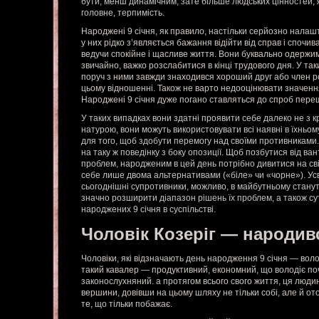
бути, менш динамічним, зате більше людських цінностей, я
головне, терпимість.
Народжені 9 січня, як правило, настільки серйозно налашт
у них рідко з’являється бажання відійти від справ і спочив
ведучи спокійне і щасливе життя. Вони буквально одержимі
звичайно, важко розслабитися в кінці трудового дня. У та
поруч з ними завжди знаходився хороший друг або член р
цьому відношенні. Також не варто недооцінювати значення
Народжені 9 січня дуже погано ставляться до спроб переш
У таких випадках вони здатні проявити себе далеко не з к
натурою, вони можуть використовувати всі наявні в їхньо
для того, щоб здобути перемогу над своїми противниками
на таку ж поведінку з боку опозиції. Щоб позбутися від ва
проблем, народженим в цей день потрібно дивитися на св
себе лише двома альтернативами («біле» чи «чорне»). Ус
сьогоднішні супротивники, можливо, в майбутньому стану
значно розширити діапазон рішень їх проблем, а також су
народжених 9 січня в суспільстві.
Чоловік Козеріг — народив
Чоловіки, які відзначають день народження 9 січня — вол
такий кавалер — продуктивний, економний, що володіє по
законослухняний. а протягом всього свого життя, ця люди
вершини, довівши на цьому шляху не тільки собі, але й о
те, що тільки побажає.