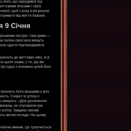
сь його, що народився під
життєвими благами і своїх
ергії, щоб з року в рік рішуче
 отримати від життя бажане.
я 9 Січня
ідзнаками натури: така дама —
ки силою своєї волі можуть
 вони здатні підпорядкувати
рагнуть до життєвих змін, їх в
ю цього знака, є те, що він
’єрі одна з головних цілей його
, прагнуть бути кращими у всіх
ість. Секрет їх успіху є
ка говорить: «Для досягнення
 вперед, не опускаючи рук,
 успіху. Завдяки своєму
ють високі посади. На цьому
необачні вчинки. Це трапляється