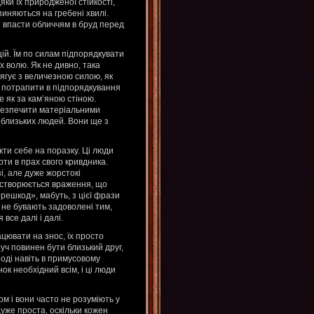
яки їх природженої стійкості,
пиняються на гребені хвилі.
і впасти обличчям в бруд перед
ій. Їм по силам підпорядкувати
х волю. Як не дивно, така
ягує з величезною силою, як
я потрапити в підпорядкування
е як за кам’яною стіною.
абезпечити матеріальними
 близьких людей. Вони ще з
кти себе на поразку. Ці люди
ти в прах свого кривдника.
і, але дуже жорстокі
і створюється враження, що
решкод», мабуть, з цієї фрази
и не бувають задоволені тим,
все далі і далі.
ацювати на знос, їх просто
руч повинен бути близький друг,
оді навіть в примусовому
ок необхідний всім, і ці люди
м і вони часто не розуміють у
дуже проста, оскільки кожен