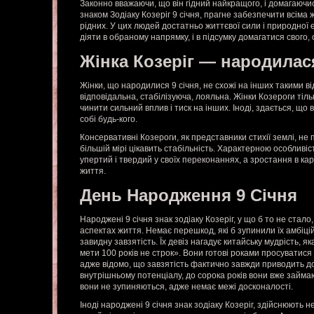
Законно вважаючи, що він гідний найкращого, і домагаючи
знаком Зодіаку Козеріг 9 січня, прагне забезпечити всіма 
рідних. У цих людей достатньо життєвої сили і природної ен
діяти в обраному напрямку, і в підсумку домагатися свого,
Жінка Козеріг — народилас
Жінки, що народилися 9 січня, не схожі на інших такими в
відповідальна, стабілізуюча, лояльна. Жінки Козероги тіль
чинити сильний вплив і тиск на інших. Іноді, здається, що
собі будь-кого.
Консервативні Козероги, як представники стихії землі, не п
більшій мірі цікавить стабільність. Характерною особливіст
упертий і твердий у своїх переконаннях, а зростання в кар
життя.
День Народження 9 Січня
Народжені 9 січня знак зодіаку Козеріг, у що б то не стало
аспектах життя. Немає перешкод, які б зупинили їх амбіційн
завидну завзятість. Їх девіз нагадує китайську мудрість, я
мети 100 років не строк». Вони готові роками просуватися
адже відомо, що завзятість фактично завжди приводить до
внутрішньому потенціалу, до сорока років вони вже займа
вони не зупиняються, адже немає межі досконалості.
Іноді народжені 9 січня знак зодіаку Козеріг, здійснюють 