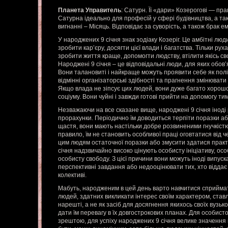
Планета Управитель
: Сатурн. Її «дари» Козерогові — пр
Сатурна ідеально для професій у сфері будівництва, а та
вигнанні – Місяць. Відповідає за суворість, а також брак ем
У народжених 9 січня знак зодіаку Козеріг. Це амбітні люд
зробити кар’єру, досягти цієї влади і багатства. Тільки р
зробити життя краще, допомогти людству, втілити якісь сво
Народжені 9 січня – це відповідальні люди, для яких обов’
Вони талановиті і найкраще можуть проявити себе як політ
відмінні організаторські здібності та прагнення змінюват
Якщо влада не зіпсує цих людей, вони дуже багато хорош
соціуму. Вони чуйні і завжди готові прийти на допомогу тим
Незважаючи на все сказане вище, народжені 9 січня іноді 
прорахунки. Періодично їм доводиться терпіти поразки аб
щастя, вони мають настільки добре розвиненими гнучкістю 
правило, їм не становить особливої праці оговтатися від 
цим людям остаточної поразки або змусити здатися прак
січня надзвичайно високо цінують особисту ініціативу, осо
особисту свободу. З цієї причини вони можуть іноді випуска
перспективні завдання або недооцінювати тих, хто віддає
колективі.
Мабуть, народженим в цей день варто навчитися сприйма
людей, здатних викликати інтерес своїм характером, став
нарешті, а не як засіб для досягнення якихось своїх вузь
дати їм перевагу в їх довгострокових планах. Для особисто
зрештою, для успіху народжених 9 січня велике значення 