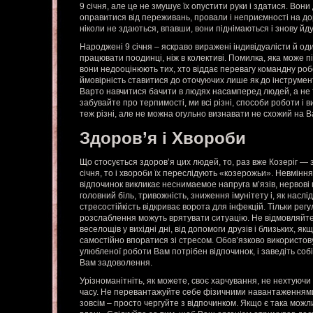
9 січня, але це не змушує їх опустити руки і здатися. Вони
оправитися від переживань, провали і неприємності на дор
ніколи не здаються, впавши, вони піднімаються і знову йду
Народжені 9 січня – яскраво виражені індивідуалісти й о
працювати поодинці, ніж в колективі. Помилка, яка може п
вони недооцінюють тих, хто віддає перевагу командну роб
ймовірність ставитися до оточуючих лише як до інструмен
Варто навчитися бачити в людях насамперед людей, а не т
забувайте про терпимості, ми всі різні, способи роботи і
теж різні, але не можна огульно визнавати не схожий на 
Здоров’я і Хвороби
Що стосується здоров’я цих людей, то, раз вже Козеріг — 
січня, то і хвороби їх переслідують «козерожьи». Невміння
відпочинок викликає неснимаемое напруга м’язів, нервові
головний біль, тривожність, зниження імунітету і, як наслід
стресостійкість відкриває ворота для інфекцій. Тільки рег
розслаблення можуть врятувати ситуацію. Не відмовляйтес
веселощів у вихідні дні, від допомоги друзів і близьких, я
самостійно впоратися зі стресом. Обов’язково використовуй
улюбленої роботи Вам потрібен відпочинок, і заведіть собі
Вам задоволення.
Урізноманітніть, як можете, своє харчування, не нехтуючи
часу. Не перевантажуйте себе фізичними навантаженнями,
зовсім – просто чергуйте з відпочинком. Якщо є така можли