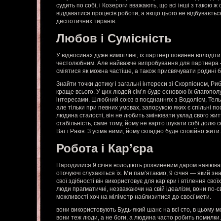
судить по собі, і Козероги вважають, що всі інші з такою 
віддаватися процесів роботи, а якщо цього не відбуваєтьс
деспотичних тиранів.
Любов і Сумісність
У відносинах дуже вимогливі; їх партнер повинен володіти
честолюбним. Але найважче випробування для партнера –
сміятися як можна частіше, а також присвячувати родині бі
Знайти точки дотику і загальні інтереси зі Скорпіоном, Риб
краще всього. У цих людей сім’я буде основою їх благопол
інтересами. Шлюбний союз в поєднаннях з Водолієм, Тель
але тільки при певних умовах, запорукою яких є спільні п
людина сталості, він не любить змінювати уклад свого жи
стабільність, саме тому, йому не варто шукати собі долю се
Ваг і Раків. З усіма ними, йому складно буде спокійно жити.
Робота і Кар’єра
Народилися 9 січня володіють розвиненим даром навіюван
оточуючі слухаються їх. Ми пам’ятаємо, 9 січня — який знак
свої здібності він використовує для кар’єри і втілення свої
люди прагматичні, незважаючи на свій ідеалізм, вони по-св
можливості хоч на міліметр наблизитися до своєї мети.
вони використовують Будь-який шанс на всі сто, в цьому м
вони теж люди, а не боги, а людина часто робить помилки. 