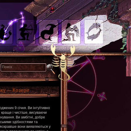
ку — Козеріг
оджених 9 січня. Ви інтуїтивно
 краще і чистіше, висуваючи
снування. Ви амбітні, добре
рськими здібностями та
йяскравіше вони виявляються у