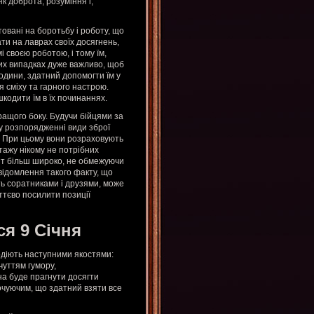
к доброта, розуміння і,
овані на боротьбу і роботу, що
ати на лаврах своїх досягнень,
 своєю роботою, і тому їм,
ких випадках дуже важливо, щоб
одини, здатний допомогти їм у
 сміху та гарного настрою.
кодити їм в їх починаннях.
ращого боку. Будучи бійцями за
му розпорядженні види зброї
. При цьому вони розраховують
нтажу нікому не потрібних
іт більш широко, не обмежуючи
відомлення такого факту, що
ть соратниками і друзями, може
ттєво посилити позиції
ся 9 Січня
одіють наступними якостями:
чуттям гумору,
на буде прагнути досягти
точуючим, що здатний взяти все