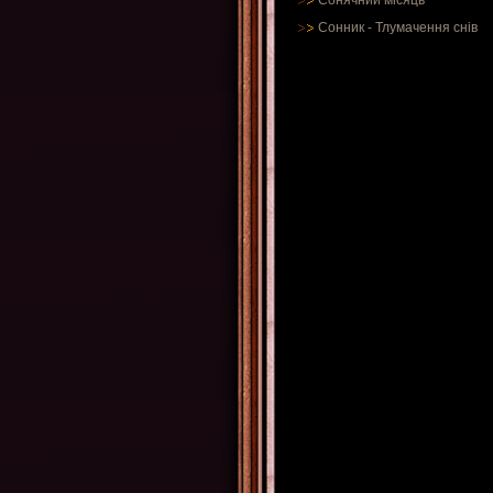
Сонячний місяць
Сонник
-
Тлумачення снів