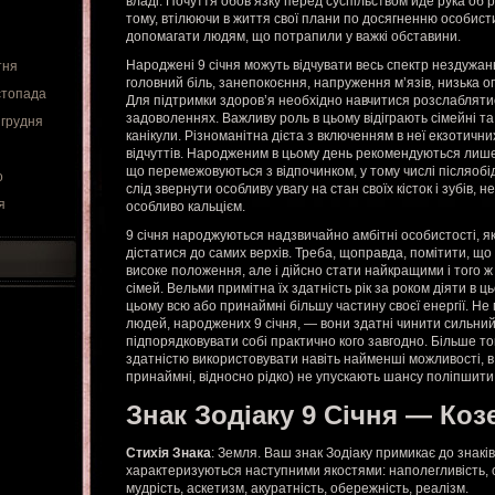
владі. Почуття обов’язку перед суспільством йде рука об ру
тому, втілюючи в життя свої плани по досягненню особист
допомагати людям, що потрапили у важкі обставини.
Народжені 9 січня можуть відчувати весь спектр нездужань
тня
головний біль, занепокоєння, напруження м’язів, низька оп
стопада
Для підтримки здоров’я необхідно навчитися розслаблятися
задоволеннях. Важливу роль в цьому відіграють сімейні та 
 грудня
канікули. Різноманітна дієта з включенням в неї екзотичн
відчуттів. Народженим в цьому день рекомендуються лише
що перемежовуються з відпочинком, у тому числі післяобі
о
слід звернути особливу увагу на стан своїх кісток і зубів, 
я
особливо кальцієм.
9 січня народжуються надзвичайно амбітні особистості, як
дістатися до самих верхів. Треба, щоправда, помітити, що
високе положення, але і дійсно стати найкращими і того ж
сімей. Вельми примітна їх здатність рік за роком діяти в 
цьому всю або принаймні більшу частину своєї енергії. Не
людей, народжених 9 січня, — вони здатні чинити сильний
підпорядковувати собі практично кого завгодно. Більше то
здатністю використовувати навіть найменші можливості, в 
принаймні, відносно рідко) не упускають шансу поліпшити
Знак Зодіаку 9 Січня — Козе
Стихія Знака
: Земля. Ваш знак Зодіаку примикає до знаків 
характеризуються наступними якостями: наполегливість, 
мудрість, аскетизм, акуратність, обережність, реалізм.