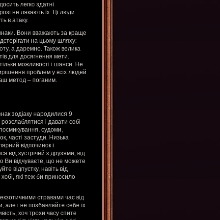
 досить легко здатні
озі не лякають їх. Ці люди
ть в атаку.
динаки. Вони вважають за краще
ідстерігати на цьому шляху:
оту, а даремно. Також велика
тів для досягнення мети.
ільки можливості і шанси. Не
 вирішення проблем у всіх людей
Ваш метод – поганим.
знак зодіаку народилися 9
 розслаблятися і давати собі
 посмикування, судоми,
ок, часті застуди. Низька
улярний відпочинок і
я від зустрічей з друзями, від
кщо Ви відчуваєте, що не можете
те відпустку, навіть від
 хобі, які теж би приносило
 екзотичними стравами час від
 але і не позбавляйте себе їх
вість, хоч трохи часу спите