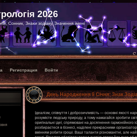
рологія 2026
пи, Сонник, Знаки зодіаку, Значення імені
ка
Регистрация
Войти
День Народження 9 Січня: Знак Зодіа
Ідеалізм, співчуття і доброзичливість — основні якості нар
я
розумієте людську природу, а тому намагайся зробити світ
оригінальні ідеї, спрямовані на досягнення гармонійного і
рвня
розбираєтеся в бізнесі, наділені прекрасними організато
вмінням робити гроші. Ваші таланти різноманітні, але на