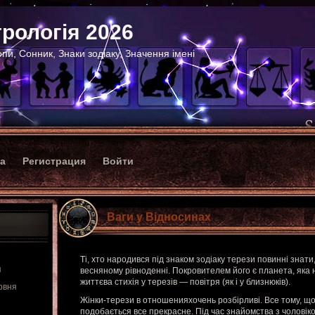
рологія 2026
пи, Сонник, Знаки зодіаку, Значення імені
ка
Регистрация
Войти
Ваги у Відносинах
Ті, хто народився під знаком зодіаку терези повинні знати
я
весняному рівноденні. Покровителем його є планета, яка 
життєва стихія у терезів — повітря (як і у близнюків).
рвня
Жінки-терези в отношенияхочень розбірливі. Все тому, що 
подобається все прекрасне. Під час знайомства з чоловік