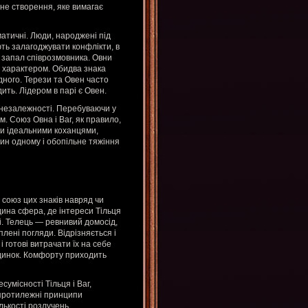
дне створення, яке вимагає
матичні. Люди, народжені під
ють залагоджувати конфлікти, в
 запал співрозмовника. Овни
м характером. Обидва знака
дного. Терези та Овен часто
ть. Лідером в парі є Овен.
 незалежності. Перебуваючи у
. Союз Овна і Ваг, як правило,
ти ідеальними коханцями,
дин одному і обопільне тяжіння
союз цих знаків навряд чи
дина сфера, де інтереси Тільця
і. Телець — ревнивий домосід,
плені погляди. Відрізняється і
і готові витрачати їх на себе
удинок. Комфорту приходить
умісності Тільця і Ваг,
 протилежні принципи
ількості розлучень