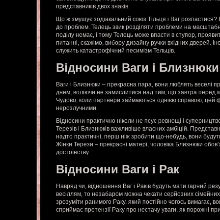
представників двох знаків.
Що ж змушує зодіакальний союз Тільця і Ваг розпастися?
до проблем. Телець звик розділяти проблеми на масштабні 
поділу немає, і тому Телець може впасти в ступор, прояви
питанні, скажімо, вибору дизайну ручки вхідних дверей. Ін
служить катастрофічний песимізм Тельців.
Відносини Ваги і Близнюки
Ваги і Близнюки – прекрасна пара, вони люблять веселі пр
днем, воліючи не замислитися над тим, що завтра перед 
Чудово, коли партнери займаються однією справою, цей фа
нерозлучними.
Відносини практично ніколи не псує ревнощі і суперництво
Терезів і Близнюків важливіше власних амбіцій. Представн
надто практичні, перш ніж зробити що-небудь, вони будуть
Жінки Терези – прекрасні матері, чоловіка Близнюки обов’
достоїнству.
Відносини Ваги і Рак
Навряд чи, відношення Ваг і Раків будуть мати гарний резу
весіллям, то незабаром можна чекати серйозних сімейних 
зрозуміти ранимого Раку, який постійно чогось вимагає, в
сприймає претензії Раку про нестачу уваги, як порожні при