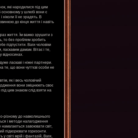
ок, які народилися під цим
В основному у шлюбі вони є
 ніколи її не зрадять. В
винкою до кінця життя і навіть
раз життя. Їм важко зрушити з
ь, то без проблем зробить
ебе підпустити. Ваги чоловіки
, ласкавим дамам. Вітає і те,
у відносинах.
дуже ласкаві і ніжні партнери.
 те, що вони чуттєві особи не
тім, як і весь чоловічий
вердження вони зміцнюють своє
м під цим знаком слід взяти на
по-різному до навколишнього
ються і методи налагодження
не намагаються завоювати світ,
овий підкорювати горизонти.
 у світі мрій і фантазій, Ваги,