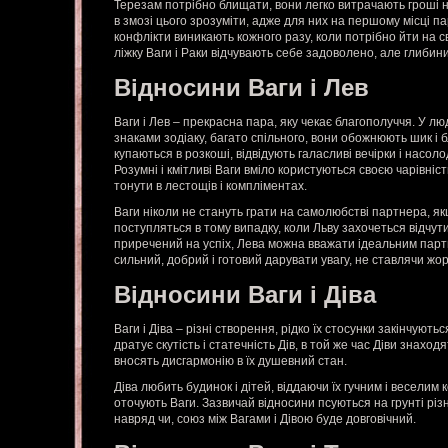
Терезам потрібно блищати, вони легко витрачають гроші н
в змозі цього зрозуміти, адже для них на першому місці п
конфлікти виникають кожного разу, коли потрібно йти на сві
ліжку Ваги і Раки відчувають себе задоволено, але глибини
Відносини Ваги і Лев
Ваги і Лев – прекрасна пара, яку чекає благополуччя. У л
знаками зодіаку, багато спільного, вони обожнюють шик і 
купаються в розкоші, відвідують галасливі вечірки і насол
Розумні і кмітливі Ваги вміло користуються своєю чарівні
тонути в лестощів і компліментах.
Ваги ніколи не стануть грати на самолюбстві партнера, якщо
поступляться в тому випадку, коли Льву захочеться відчу
приречений на успіх, Лева можна вважати ідеальним парт
сильний, добрий і готовий дарувати увагу, не ставлячи жо
Відносини Ваги і Діва
Ваги і Діва – різні створення, рідко їх стосунки закінчую
дратує скутість і статечність Дів, в той же час Діви знаход
вносять дисгармонію в їх душевний стан.
Діва любить будинок і дітей, віддаючи їх гучним і веселим 
оточують Ваги. Зазвичай відносини псуються на грунті різн
навряд чи, союз між Вагами і Дівою буде довговічний.