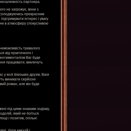
і незалежність партнера.
ого не загрожує, вони з
насолоджуючись прекрасним
 підтримувати інтерес і увагу
сини в атмосферу спокусливою
 неможливість тривалого
ся від практичного і
Сентименталізм Ваг буде
ання працювати, викличуть
с у колі близьких друзів, Ваги
уть виникати серйозні
вий роман, але він буде
й
ені під цими знаками зодіаку,
одолій, який не боїться
ощі і позитив, спільні
вує, буря емоцій і