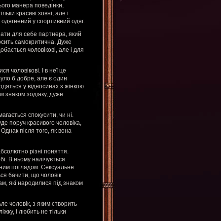
нього манера поведінки,
ільки красиві зовні, але і
 одягнений у спортивний одяг.
рати для себе партнера, який
досить самокритична. Дуже
обається чоловікові, але і для
 чоловікові. І в неї це
уло б добре, але є один
одяться у відносинах з жінкою
м знаком зодіаку, дуже
агається спокусити, чи ні.
уде поруч красивого чоловіка,
Однак після того, як вона
абсолютно різні поняття.
бі. В ньому налічується
оєним поглядом. Сексуальне
ся бачити, що чоловік
кам, які народилися під знаком
ле чоловік, з яким створить
іжку, і любить не тільки