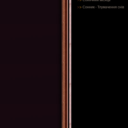
Сонячний місяць
Сонник
-
Тлумачення снів