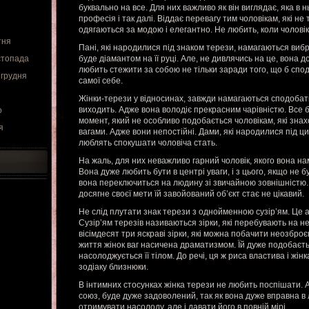
буквально на все. Для них важливо як він виглядає, яка в 
професія і так далі. Віддає перевагу тим чоловікам, які не т
одягаються за модою і елегантно. Не любить, коли чоловік
тня
Пані, які народилися під знаком терези, намагаються виб
стопада
буде діамантом на її руці. Але, не дивлячись на це, вона 
любить стежити за собою не тільки заради того, що б спод
 грудня
самої себе.
Жінки-терези у відносинах, завжди намагаються сподобатися
виходить. Адже вона володіє прекрасним чарівністю. Все б
о
момент, який не особливо подобається чоловікам, які знах
я
вагами. Адже вони непостійні. Дами, які народилися під ци
люблять спокушати чоловіча стать.
На жаль, для них неважливо гарний чоловік, якого вона нам
Вона дуже любить бути в центрі уваги, і з цього, якщо не б
вона переключиться на людину зі звичайною зовнішністю. 
досягне своєї мети їй завойований об’єкт стає не цікавий.
Не слід плутати знак терези з однойменною сузір’ям. Це 
Сузір’ям терезів називаються зірки, які перебувають на не
вісімдесят три яскраві зірки, які можна побачити неозбр
життя жінок ваг насичена драматизмом. Їй дуже подобаєть
насолоджується її тілом. До речі, ця ж риса властива і жін
зодіаку близнюки.
В інтимних стосунках жінка терези не любить поспішати. А
союз, буде дуже задоволений, так як вона дуже вправна в л
отримувати насолоду, але і давати його в повній мірі.