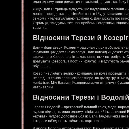
один одному, вони романтичні, тактовні, цінують свободу 
Якщо Ваги і Стрілець відчують, що внутрішньої гармонії ніч
легкістю погодяться на сімейне життя і будуть щасливі, 
сексом і інтелектуальною гармонією. Ваги можуть постійно
Стрільця, вигадуючи все нові прийоми і огортаючи відно
таємниці.
Відносини Терези й Козеріг
Ваги – фантазери, Козеріг – раціоналіст, цим обумовлена
існування цих двох знаків поруч. Ваги навряд чи дочекають
стриманого Козерога слів захоплення, яких потребують. 
дратувати Козерога, а постійні фантазії і відсутність баж
обурення.
Козеріг не любить великих компанія, він воліє проводити ча
не згодні з такою позицією партнера, на цьому ґрунті мож
конфлікти. Між Вагами і Козерогом може виникнути бурхли
нетривалим.
Відносини Терези і Водолі
Терези і Водолій – прекрасний плідний союз, люди, народж
чудово підходять один одному. Ініціативний і креативний В
керувати, чудово доповнює боязкі Ваги. Тандем чекає весел
інтереси об’єднають і зблизять партнерів.
В любові Водолій експериментатор, Ваги це цілком влашто