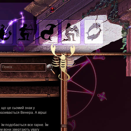
, що це сьомий знак у
називається Венера. А вірші
їм подобається все гарне. Їм
ом вони звертають увагу