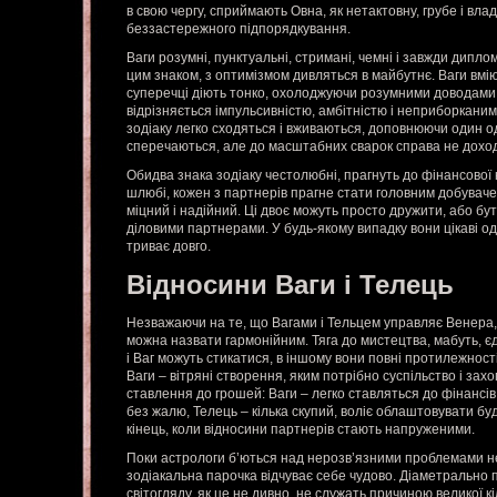
в свою чергу, сприймають Овна, як нетактовну, грубе і вла
беззастережного підпорядкування.
Ваги розумні, пунктуальні, стримані, чемні і завжди дипло
цим знаком, з оптимізмом дивляться в майбутнє. Ваги вмі
суперечці діють тонко, охолоджуючи розумними доводами
відрізняється імпульсивністю, амбітністю і неприборкани
зодіаку легко сходяться і вживаються, доповнюючи один о
сперечаються, але до масштабних сварок справа не доходи
Обидва знака зодіаку честолюбні, прагнуть до фінансової
шлюбі, кожен з партнерів прагне стати головним добувачем
міцний і надійний. Ці двоє можуть просто дружити, або бу
діловими партнерами. У будь-якому випадку вони цікаві о
триває довго.
Відносини Ваги і Телець
Незважаючи на те, що Вагами і Тельцем управляє Венера, 
можна назвати гармонійним. Тяга до мистецтва, мабуть, є
і Ваг можуть стикатися, в іншому вони повні протилежност
Ваги – вітряні створення, яким потрібно суспільство і захо
ставлення до грошей: Ваги – легко ставляться до фінансів 
без жалю, Телець – кілька скупий, воліє облаштовувати б
кінець, коли відносини партнерів стають напруженими.
Поки астрологи б’ються над нерозв’язними проблемами нес
зодіакальна парочка відчуває себе чудово. Діаметрально
світогляду, як це не дивно, не служать причиною великої к