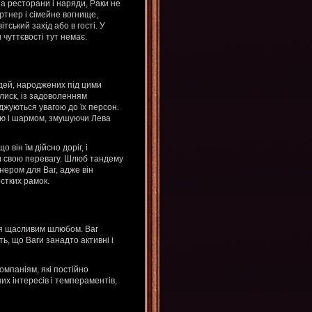
а ресторани і наряди, Раки не
артнер і сімейне вогнище,
тський захід або в гості. У
 чуттєвості тут немає.
юдей, народжених під цими
блиск, із задоволенням
оджуються увагою до їх персон.
стю і шармом, змушуючи Лева
 він їм дійсно доріг, і
ти свою перевагу. Шлюб тандему
нером для Ваг, адже він
рстких рамок.
ться щасливим шлюбом. Ваг
ять, що Ваги занадто активні і
компаніям, які постійно
их інтересів і темпераментів,