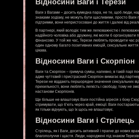
Відносини Ваги і Терези
Ваги з Вагами – досить кумедна пара, не те, щоб люди, н
знаками зодіаку, не можуть бути щасливими, просто Ваги 
підтримки, вони непристосовані до життя і далекі від реал
В партнері, який володіє тим же легковажністю і легковаж
надійного чоловіка або дружину, які могли б організувати 
фінансово. У той же час, Терези люблять проводити час р
один одному багато позитивних емоцій, сексуальне життя 
цікава.
Відносини Ваги і Скорпіон
Ваги та Скорпіон – гримуча суміш, напевно, в такій парі п
адже чуттєвий і пристрасний Скорпіон вимагає від партнера
Терези не віддають першорядне значення сексуальних від
прихильності, вони люблять легкість і свободу, тому не змо
настанови Скорпіонів.
Ще більше не влаштовує Ваги постійна агресія з боку Скор
стримувати, що б’ють через край, емоції. Ваги постарають
як тільки відчують, що їх щось не влаштовує.
Відносини Ваги і Стрілець
Стрілець, як і Ваги, досить активний і прагне до нових вр
благополуччя і щастя. Люди, народжені під знаком Терезів 