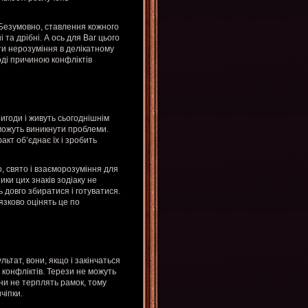
 Безумовно, ставлення кожного
та дрібні. А ось для Ваг цього
ти нерозуміння в делікатному
оді причиною конфліктів
игоди і живуть сьогоднішнім
можуть виникнути проблеми.
кт об’єднає їх і зробить
, свято і взаєморозуміння для
ики цих знаків зодіаку не
 довго збиратися і готуватися.
язково оцінять це по
льтат, вони, якщо і закінчаться
конфліктів. Терези не можуть
они не терплять рамок, тому
чіпки.