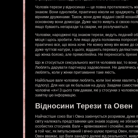
Чоловік-терези у відносинах — це повна протилежність жін
знаком. Вони однолюби, практично ніколи не зраджують. 
вірними дружинами. Також, вони дуже віддані своїй коханій і
основному вони домосіди. Дуже часто живуть зі своєю поло
якщо бувають негаразди та сварки, не розлучаються.
Чоловіки, народжені під знаком терези, ведуть ледачий об
місця і щось зробити. Але якщо друга половинка попросит
практично все, що вона хоче. Не кожну жінку він може до с
дуже чуттєві натури, з цього, віддають перевагу делікатним
що жінка боязко, але прямолінійна. Не переносить брехні 
Що ж стосується сексуального життя чоловіків ваг, то вони 
Люблять дарувати партнерці задоволення. Не дивлячись на
люблять, коли у жінки притаманне таке якість.
Найбільше ваги чоловіки люблять, коли їхні жінки хвалять (в
підлогу). Для них це як бальзам на душу. Завдяки самост
чоловіче «я»! З цього тим дамам, які у стосунки з чоловіко
замітку цю інформацію.
Відносини Терези та Овен
Найчастіше союз Ваг і Овна закінчується розривом, дуже 
світу належать представники цих знаків зодіаку, не збіга
особистих стосунків. Ваги – врівноважені і спокійні, вони 
в той час, як імпульсивний і вічно шукає пригод Овен, гот
Овен вважає, що Ваги занадто далекі від реальності, живуть