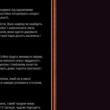
ароджені під однаковими
постійно потребують опори і
ьності.
ністю, Ваги навряд чи знайдуть
побут і забезпечити сім’ю
азом, вони здатні дарувати
такої пари досить насичена і
остійно будуть виникати сварки,
 якісного сексу і відданості.
носин і глибокому почуттю
жуть довго терпіти претензії і
піона, який не в змозі
ся швидко розірвати стосунки,
ажень, такий тандем чекає
і Стрільця, чудово підходять