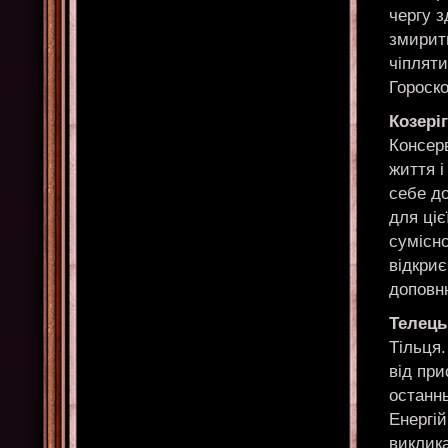
чергу 
змирить
чіпляти
Гороско
Козеріг
Консер
життя і
себе д
для ці
сумісно
відкриє
доповн
Телець
Тільця.
від при
останнь
Енергій
виклика