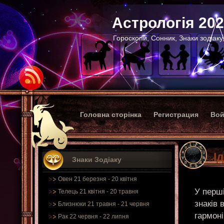
Астрологія 20
Гороскопи, Сонник, Знаки зодіаку
Головна сторінка
Регистрация
Вой
І
Знаки Зодіаку
Овен 21 березня - 20 квітня
У перші
Телець 21 квітня - 20 травня
знаків 
Близнюки 21 травня - 21 червня
гармон
Рак 22 червня - 22 липня