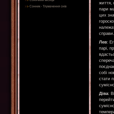
Сонячний місяць
життя, 
Сонник
-
Тлумачення снів
пари м
цих зн
гороско
належат
справи
Лев
: Е
парі, п
вдастьс
спереч
поєднан
собі но
стати 
сумісно
Діва
: 
перейти
сумісно
темпера