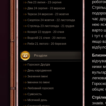
роботою
Лев 23 липня - 23 серпня
Стрільц
Діва 24 серпня - 23 вересня
подорож
Терези 24 вересня - 23 жовтня
час дру
Скорпіон 24 жовтня - 22 листопада
нею яс
Стрілець 23 листопада - 21 грудня
варто ш
Козеріг 22 грудня - 20 січня
і тут є
Водолій 21 січня - 20 лютого
якщо в
Риби 21 лютого - 20 березня
відбуло
Близн
Розділи
відчува
Гороскоп Друїдів
ними мо
День народження
вульгар
Значення імені
легков
Іменини по імені
Гороско
Любовний гороскоп
обіцяє 
Сумісність
Стріле
Місячний день
знаків.