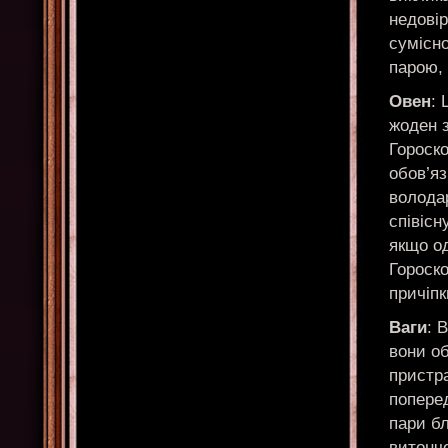
недовір
сумісно
парою, 
Овен
: 
жоден з
Гороско
обов’яз
володар
співісн
якщо од
Гороско
причіпк
Ваги
: 
вони об
пристра
поперед
пари бл
витонч