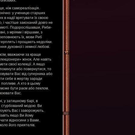
 близьких.
це, ніж самореалізація.
онічно: у ученицю старших
их в надії врятувати їх своєю
, і частіше закоханий довго не
самоті. Подорослішавши, Риби-
і, з мріями і віршами, з
реповнюють їх, мови Риб
терплять і прощають недоліки.
ення духовної і земної любові.
овсім, вважаючи за краще
лекціонери» жінок. Але навіть
ети своєї колекції. А якщо
покинути або повернутися, то
йовувати Вас від суперника або
ти себе в жертву заради
 попливе. А хто в цьому
 може бути раєм або пеклом.
авоювати Вас.
і, у затишному барі, в
же стурбований модою. Ви
тизують Вас і заворожують.
Навіть якщо Ви йому
очати відносини з Вами.
коло його приятелів.