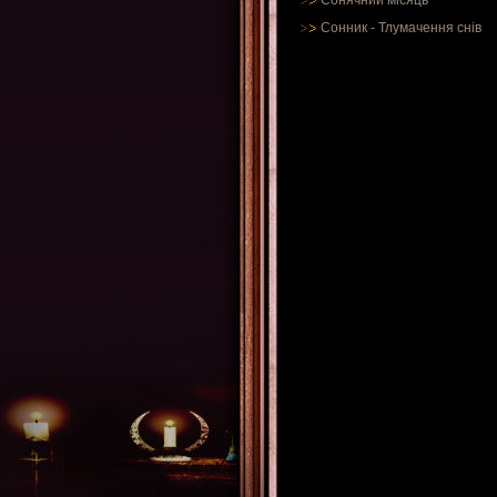
Сонячний місяць
Сонник
-
Тлумачення снів