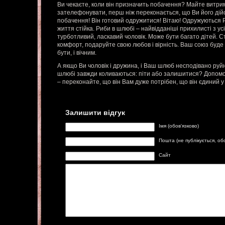
Ви чекаєте, коли він призначить побачення? Майте витрим
зателефонувати, перш ніж переконається, що Ви його дійсн
побачення! Він готовий одружитися! Вітаю! Одружуються Р
життя стійка. Риби в шлюбі – найвідданіші прихилисті з усі
турботливий, ласкавий чоловік. Може бути багато дітей. С
комфорт, подаруйте свою любов і вірність. Ваш союз буде
бути, і вічним.
А якщо Ви чоловік і дружина, і Ваш шлюб несподівано руй
шлюбі завжди коливаються: піти або залишитися? Допомож
– переконайте, що він Вам дуже потрібен, що він єдиний 
Залишити відгук
Імя (обов'язково)
Пошта (не публікується, об
Сайт