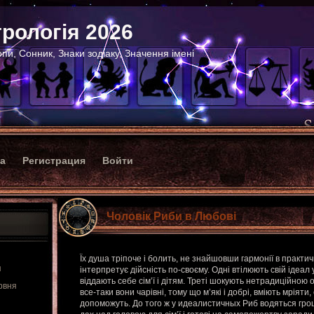
рологія 2026
пи, Сонник, Знаки зодіаку, Значення імені
ка
Регистрация
Войти
Чоловік Риби в Любові
Їх душа тріпоче і болить, не знайшовши гармонії в практич
я
інтерпретує дійсність по-своєму. Одні втілюють свій ідеал 
віддають себе сім’ї і дітям. Треті шокують нетрадиційною 
рвня
все-таки вони чарівні, тому що м’які і добрі, вміють мріяти,
допоможуть. До того ж у идеалистичных Риб водяться гро