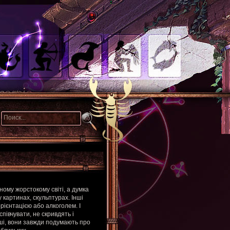
ному жорстокому світі, а думка
у картинах, скульптурах. Інші
орієнтацією або алкоголем. І
 співчувати, не скривдять і
ші, вони завжди подумають про