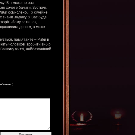
ку! Він може не раз
о хочете бачити. Зустрічі,
иби осмислено, і їх сімейне
х знаків Зодіаку. У Вас буде
творіть йому затишок,
 щасливим, довгим, а може
нується, пам’ятайте – Риби в
іть чоловікові зробити вибір
у Вашому житті, найбажаніший.
ов'язково)