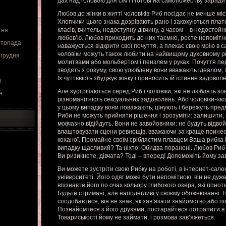
дах над головою для сім’ї і готові на самопожертву заради
Любов до жінки в житті чоловіків-Риб посідає не менше міс
Хлопчики цього знака дозрівають рано і закохуються плат
класів, вчитель, недоступну дівчину, а часом – в недостойн
тня
любов’ю. Любов приходить до них таємно, росте непомітно
стопада
наважується відкрити свої почуття, а плекає свою мрію в 
чоловіки можуть також любити на найвищому духовному рівн
 грудня
молитвами або мольбертом і пензлем у руках. Почуття пе
зводять з розуму, свою улюблену вони вважають ідеалом, 
Їх чуттєвість збуджує жінку і приносить їй істинне задовол
о
Але зустрічаються серед Риб і чоловіки, які не люблять з
я
різноманітність сексуальних задоволень. Або чоловіки-«ко
у цьому випадку вони поважають, цінують і бережуть предм
Риби не можуть прийняти рішення і зрозуміти: залишити, 
мовчазно відійдуть. Вони не завойовники: не будуть відво
влаштовувати сцени ревнощів, вважаючи за краще принес
коханої. Промайне своїм сріблястим плавцем Ваша рибка і
випадку щасливий? Та ніхто. Обидва поранені. Любов Риб
Ви ризикнете, дівчата? Тоді – вперед! Допоможіть йому з
Ви можете зустріти свою Рибку на роботі, в інтернет-салон
університеті. Його одяг може бути непомітною: він не ду
впізнаєте його по очах кольору глибокого озера, які гіпно
Будьте стримані, але наполегливі у своєму обожнюванні. 
сподобаєтеся, він не знає, як зав’язати знайомство або п
Познайомтеся з його друзями, постарайтеся потрапити в 
Товариськості йому не займати, і розмова зав’яжеться.