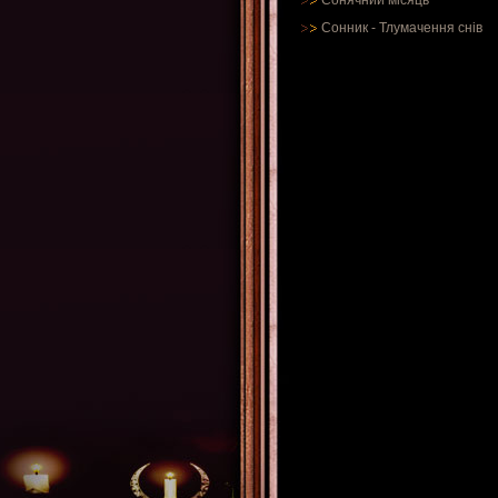
Сонячний місяць
Сонник
-
Тлумачення снів