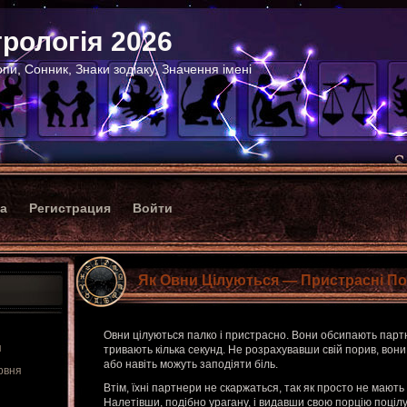
рологія 2026
пи, Сонник, Знаки зодіаку, Значення імені
ка
Регистрация
Войти
Як Овни Цілуються — Пристрасні По
Овни цілуються палко і пристрасно. Вони обсипають партн
я
тривають кілька секунд. Не розрахувавши свій порив, вон
або навіть можуть заподіяти біль.
рвня
Втім, їхні партнери не скаржаться, так як просто не мають 
Налетівши, подібно урагану, і видавши свою порцію поцілу