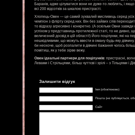
Баранів, адже цілуватися вони не дуже-то люблять, і якщо 
всі 200 відсотків за шкалою пристрасті.
Хлопець-Овен — це самий зухвалий мисливець серед усіх зн
чемпіон з флірту серед них. Він без зайвих слів переходит
то відразу агресивно і конкретно. (А оскільки Овни завж
успіхом у представниць протилежної статі, то не дивно, щ
величезний досвід в цій області!) Його поцілунки, які на 
нешкідливими, що можуть ввести в оману будь-яку дівчину. 
би неохоче, щоб розпалити в дівчині бажання чогось більш
помітиш, як у тебе зірве вежу.
Овен ідеальні партнери для поцілунків
: пристрасні, вогн
Левами і Стрільцями, більш чуттєві і зрілі – з Тільцями і Ді
Залишити відгук
Імя (обов'язково)
Пошта (не публікується, об
Сайт