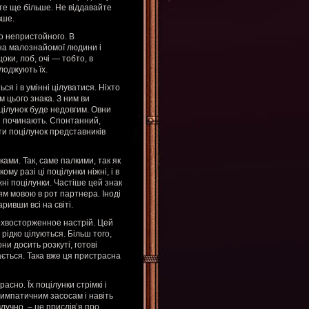
ите ще більше. Не віддавайте
вше.
го непристойного. В
 на малознайомої людини і
оки, лоб, очі — тобто, в
лоджують їх.
я і в умінні цілуватися. Ніхто
 цього знака. З ним ви
оцілунок буде недовгим. Овни
 і починають. Спонтанний,
ти поцілунок представників
ми. Так, саме палкими, так як
му разі ці поцілунки ніжні, і в
ні поцілунки. Частіше цей знак
м мовою в рот партнера. Іноді
ивши всі на світі.
ерхвосторженное настрій. Цей
рідко цілуються. Більш того,
и досить розкуті, готові
ається. Така вже ця пристрасна
асно. Їх поцілунки стрімкі і
импатичним засосам і навіть
влучно, – це прислів’я про