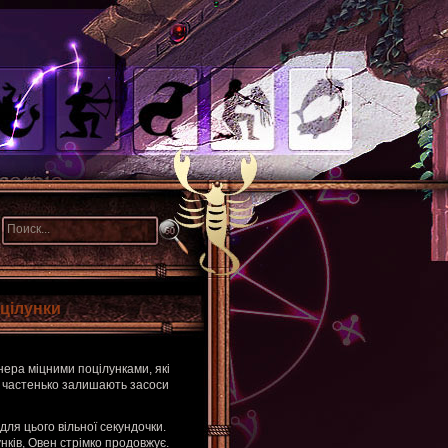
цілунки
ера міцними поцілунками, які
и частенько залишають засоси
для цього вільної секундочки.
нків, Овен стрімко продовжує.