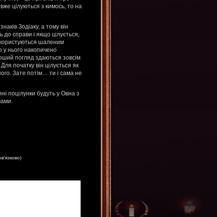
вже цілуються з кимось, то на
аків Зодіаку, а тому він
ь до справи і якщо цілується,
ди користуються шаленим
о у нього накопичено
перший погляд здаються зовсім
Для початку він цілується як
ого. Зате потім… ти і сама не
яні поцілунки будуть у Овна з
вами.
ов'язково)