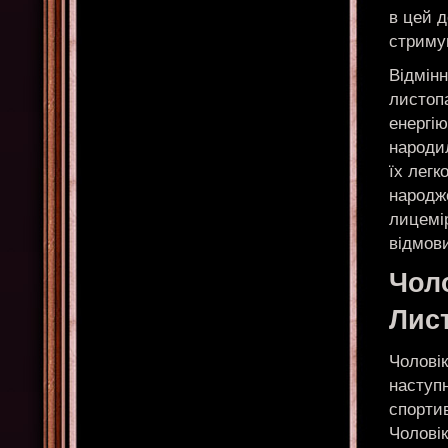
в цей д
стримув
Відмін
листоп
енергію
народи
їх легк
народже
лицемі
відмови
Чол
Лис
Чоловік
наступ
спорти
Чоловік