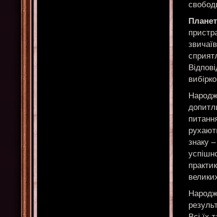
свобод
Планет
пристра
звичаїв
сприятл
Відпові
вибірко
Народже
допитли
питання
рухают
знаку –
успішн
практик
великих
Народж
результ
Всі їх 