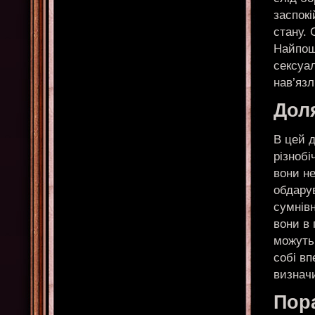
заспок
стану. 
Найпош
сексуа
нав’яз
Доля
В цей 
різнобі
вони н
обдару
сумнівн
вони в 
можуть 
собі вп
визнач
Пор