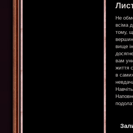
Лис
Не обме
всіма 
тому, 
вершин
вище ін
досягн
вам ун
життя 
в сами
невдача
Навчіт
Наповне
подола
Зал