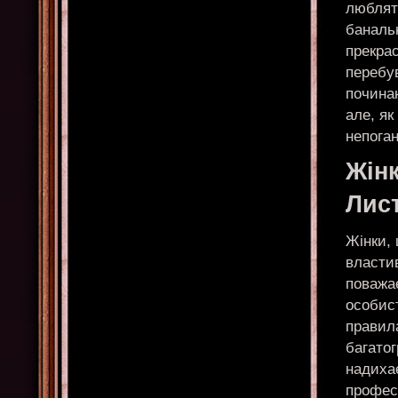
люблять
банальн
прекрас
перебув
починан
але, як
непоган
Жін
Лис
Жінки,
властив
поважає
особист
правила
багатог
надихає
професі