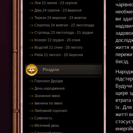
Лев 23 липня - 23 серпня
чарівн
Діва 24 серпня - 23 вересня
необме
Терези 24 вересня - 23 жовтня
ви зда
надзви
Скорпіон 24 жовтня - 22 листопада
задово
Стрілець 23 листопада - 21 грудня
дослід
Козеріг 22 грудня - 20 січня
життя я
Водолій 21 січня - 20 лютого
пережит
Риби 21 лютого - 20 березня
бесід.
Розділи
Народж
підстер
Гороскоп Друїдів
Будучи
День народження
щире зд
Значення імені
втрата 
Іменини по імені
їх. Для
Любовний гороскоп
житті в
Сумісність
стосуєт
Місячний день
енергій