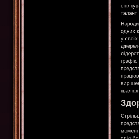
спілкув
талант
Народи
одних к
у своїх
джерело
лідерст
графік,
предст
працюва
виріше
кваліфі
Здо
Стрільц
предста
момент 
слід б