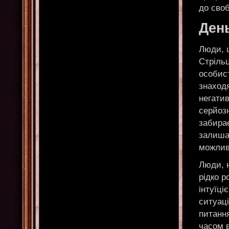
до сво
Ден
Люди, щ
Стрільц
особист
знаходя
негатив
серйозн
забирає
залиша
можлив
Люди, н
рідко 
інтуїці
ситуаці
питанн
часом в