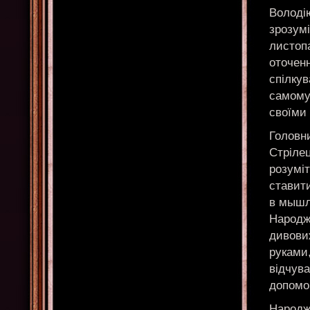
Володі
зрозумі
листопа
оточенн
спілку
самому 
своїми 
Головн
Стрілец
розуміт
ставити
в мышле
Народже
дивови
руками
відчува
допомог
Народже