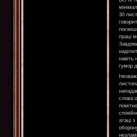
мініма
30 лис
говорит
посмішк
праці м
Завдяки
наділи
навіть 
гумор 
Незваж
листоп
нападаю
слова о
помітн
спокій
атаці з
оборону
незлам