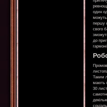
пригні
ревнощ
один од
можуть 
першу с
свого б
зможуть
до приг
гармон
Робо
Промови
листопа
Таким 
мають 
30 лис
самотно
декіль
соціал