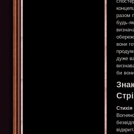
спосте
концеп
разом п
будь-як
визнача
обережн
вони го
продум
дуже ва
визнава
би вони
Знак
Стр
Стихія
Вогняно
безвідп
відкрит