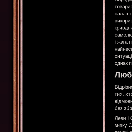
товарис
налашт
викори
кривдн
самолю
і жага 
найнес
ситуаці
однак п
Любо
Відрізн
тих, хт
відмови
без збр
Леви і
знаку С