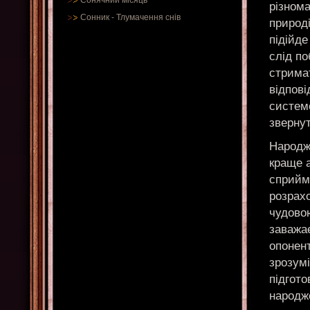
Сонячний місяць
різном
Сонник
-
Тлумачення снів
природі
підійд
слід по
стримат
відпов
систем
звернут
Народже
краще а
сприйма
розрах
чудовою
заважає
опонен
зрозумі
підгот
народже