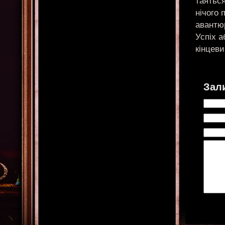
таятьс
нічого
авантю
Успіх 
кінцеви
Зал