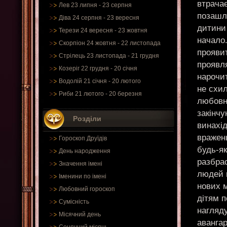
втрачає
Лев 23 липня - 23 серпня
позашл
Діва 24 серпня - 23 вересня
дитини
Терези 24 вересня - 23 жовтня
начало
Скорпіон 24 жовтня - 22 листопада
проявит
Стрілець 23 листопада - 21 грудня
проявля
Козеріг 22 грудня - 20 січня
нарочит
Водолій 21 січня - 20 лютого
не схил
Риби 21 лютого - 20 березня
любовн
закінчу
Розділи
винахід
вражен
Гороскоп Друїдів
будь-я
День народження
разбра
Значення імені
людей н
Іменини по імені
нових м
Любовний гороскоп
дітям п
Сумісність
нагляду
Місячний день
аванга