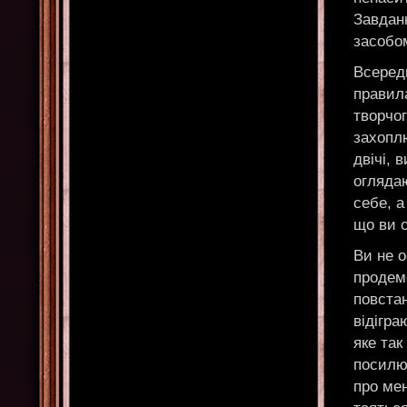
Завдан
засобом
Всеред
правила
творчог
захоплю
двічі, 
огляда
себе, 
що ви 
Ви не о
продем
повстан
відігра
яке так
посилю
про ме