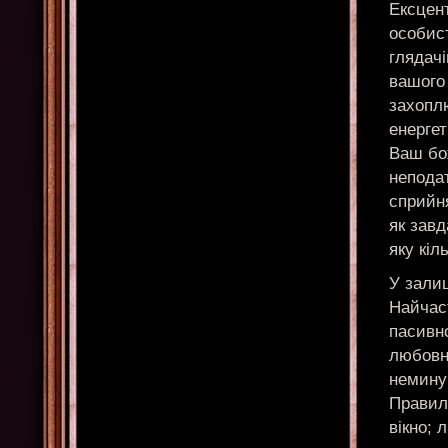
Ексцент
особист
глядачі
вашого 
захоплю
енергет
Ваш бо
непода
сприйн
як зав
яку кіл
У залиц
Найчас
пасивно
любовн
немину
Правил
вікно; 