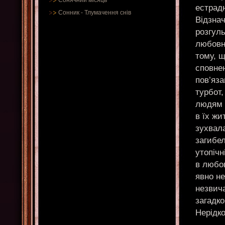
Сонячний місяць
естрадн
Сонник
-
Тлумачення снів
Відзнач
розгуль
любовні
тому, щ
сповнен
пов’яза
турбот,
людям с
в їх жи
зухвала
загибел
утопічн
в любов
явно не
незвича
загадко
Нерідко