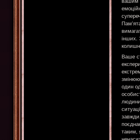
вашим 
емоцій
супереч
Пам’ят
вимага
інших.
колишні
Ваше с
експер
екстрем
змінюют
один од
особис
людини,
ситуаці
завжди,
поєдна
таким, 
ненасит