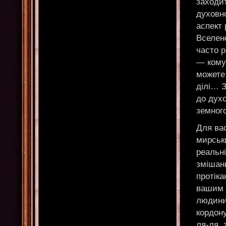
заходит
духовно
аспект 
Вселен
часто 
— кому
можете 
ділі… 
до дух
земного
Для вас
мирськи
реальні
змішанн
протіка
вашим п
людини
кордону
ля-ля,