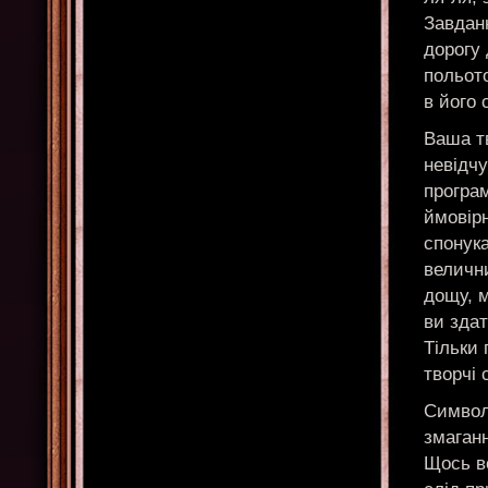
Завдан
дорогу 
польото
в його 
Ваша т
невідчу
програ
ймовірн
спонук
велични
дощу, м
ви зда
Тільки 
творчі 
Символ
змаганн
Щось вс