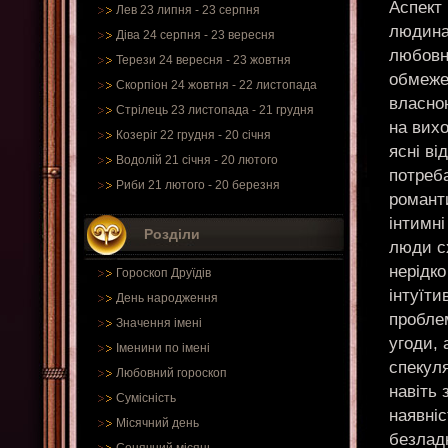
Аспект 
Лев 23 липня - 23 серпня
людина
Діва 24 серпня - 23 вересня
любовни
Терези 24 вересня - 23 жовтня
обмеже
Скорпіон 24 жовтня - 22 листопада
власно
Стрілець 23 листопада - 21 грудня
на вихо
Козеріг 22 грудня - 20 січня
ясні ві
Водолій 21 січня - 20 лютого
потреба
Риби 21 лютого - 20 березня
романти
інтимні
Розділи
люди сх
нерідко
Гороскоп Друїдів
інтуїт
День народження
пробле
Значення імені
угоди, 
Іменини по імені
спекул
Любовний гороскоп
навіть
Сумісність
наявні
Місячний день
безладн