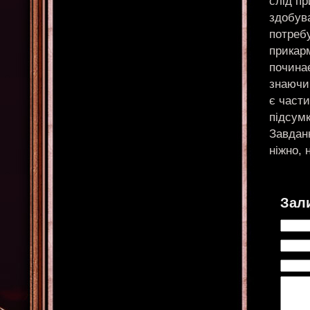
слід пр
здобува
потребу
прикар
почина
знаючи 
є части
підсумк
Завданн
ніжно, 
Зал