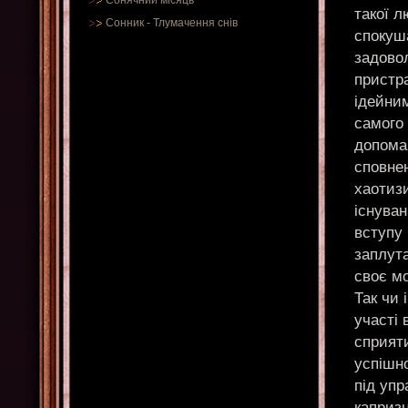
Сонячний місяць
такої 
Сонник
-
Тлумачення снів
спокуш
задово
пристр
ідейним
самого 
допома
сповнен
хаотиз
існуван
вступу
заплута
своє м
Так чи
участі 
сприяти
успішн
під упр
капризн