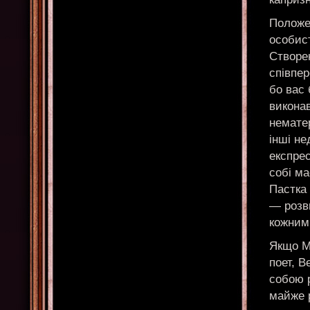
Положе
особист
Створен
співпер
бо вас 
виконав
немате
інші не
експре
собі ма
Пастка 
— розви
кожним
Якщо М
поет, 
собою 
майже р