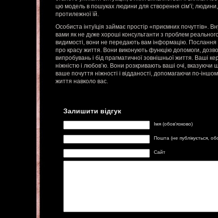
цю модель в пошуках людини для створення сім’ї; людини, 
протилежної їй.
Особиста інтуїція займає простір «приємних почуттів». В
вами як не дуже хороші консультанти з проблем реального 
видимості, вони не передають вам інформацію. Послання
про красу життя. Вони виконують функцію допомоги, дозво
випробувань і бід прагматичної зовнішньої життя. Ваші к
ніжністю і любов’ю. Вони розкривають ваші очі, вказуючи
ваше почуття ніжності і відданості, допомагаючи по-іншом
життя навколо вас.
Залишити відгук
Імя (обов'язково)
Пошта (не публікується, об
Сайт