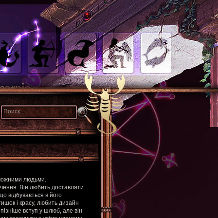
аможними людьми.
чення. Він любить доставляти
що відбувається в його
ишок і красу, любить дизайн
 пізніше вступ у шлюб, але він