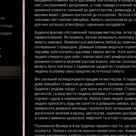
неодмінно повинен бути щасливим. Він полягає в прекрасн
сім’ї, послужливий і догідливою, а тому завжди оточений 
ураженні планети схильний до диктаторства і ревнощів, а
високих вимог і дивних претензій до оточуючих. Зв’язок з 
тня
членами сім’ї глибоко емоційна. Любить запрошувати до с
для них затишну атмосферу і гарненько нагодувати.
стопада
Будинок красиво обставлений творами мистецтва, інтер’єр
 грудня
гармонізований. Як правило, батьки залишають непогану с
живуть заможно. Виявляється виражена любов до земельно
спілкуванню з природою. Домашні справи ведуться сприятл
о
підсумку забезпечують щасливе і мирне життя. Успіх капі
я
людині створити для себе і членів своєї сім’ї комфортабе
ураженні планети можливі раптові втрати, збитки і розча
можуть бути пов’язані з надмірною щедрістю і недбалістю 
людина особливу увагу приділяє естетизації побуту.
Він схильний колекціонувати предмети мистецтва, із задо
дуже емоційно ставиться до рідної землі і проявляє неаби
будинок і родове гніздо — для нього не пусті слова. Старіс
дитинстві, і в кінці життя людина любимо і оточений турбо
торгівлі і удача в землеробстві. Любов таких людей зазвича
людині приносять будь-які заняття в домашніх умовах, о
прикрасити домашнє вогнище і зробити його затишним і 
досягнення можливі в музиці, мистецтва, наукових дослідж
а також у вивченні археології, міфології та історії стародав
Положення Венери в 4-му будинку говорить про те, що ос
особиста. Любов є сутністю вашого приватного «я». Комфо
оцінка заповнюють найбільш особисті рівні життєвого дос