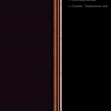
Сонячний місяць
Сонник
-
Тлумачення снів