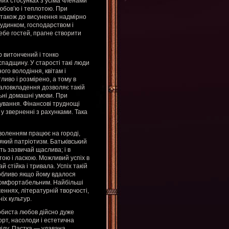
их стосунках з усіма членами
любов’ю і теплотою. При
 також до висунення надмірно
будинком, господарством і
ебе гостей, прагне створити
 витончений і тонко
падщину. У старості такі люди
го володіння, квітам і
иво і розмірено, а тому в
таловкладення дозволяє такій
льні домашні умови. При
рування. Фінансові труднощі
у зверненні з рахунками. Така
воленням працює на городі,
який патріотизм. Батьківський
ть зазвичай щаслива; і в
тою і ласкою. Можливий успіх в
й стійка і тривала. Успіх такій
собливо якщо йому вдалося
комфортабельним. Найбільші
еннях, літературній творчості,
ніх культур.
обиста любов дійсно дуже
рт, насолоди і естетична
віду. Пастка — удавана