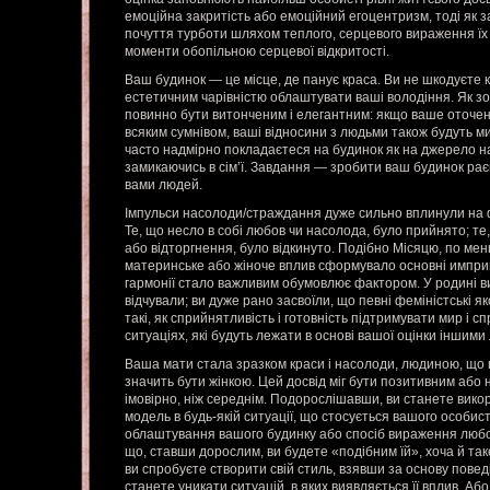
емоційна закритість або емоційний егоцентризм, тоді як
почуття турботи шляхом теплого, серцевого вираження їх
моменти обопільною серцевої відкритості.
Ваш будинок — це місце, де панує краса. Ви не шкодуєте 
естетичним чарівністю облаштувати ваші володіння. Як зов
повинно бути витонченим і елегантним: якщо ваше оточенн
всяким сумнівом, ваші відносини з людьми також будуть 
часто надмірно покладаєтеся на будинок як на джерело н
замикаючись в сім’ї. Завдання — зробити ваш будинок раєм
вами людей.
Імпульси насолоди/страждання дуже сильно вплинули на
Те, що несло в собі любов чи насолода, було прийнято; те
або відторгнення, було відкинуто. Подібно Місяцю, по ме
материнське або жіноче вплив сформувало основні имприн
гармонії стало важливим обумовлює фактором. У родині ви 
відчували; ви дуже рано засвоїли, що певні феміністські 
такі, як сприйнятливість і готовність підтримувати мир і с
ситуаціях, які будуть лежати в основі вашої оцінки іншими
Ваша мати стала зразком краси і насолоди, людиною, що
значить бути жінкою. Цей досвід міг бути позитивним або 
імовірно, ніж середнім. Подорослішавши, ви станете вик
модель в будь-якій ситуації, що стосується вашого особист
облаштування вашого будинку або спосіб вираження любов
що, ставши дорослим, ви будете «подібним їй», хоча й та
ви спробуєте створити свій стиль, взявши за основу повед
станете уникати ситуацій, в яких виявляється її вплив. Аб