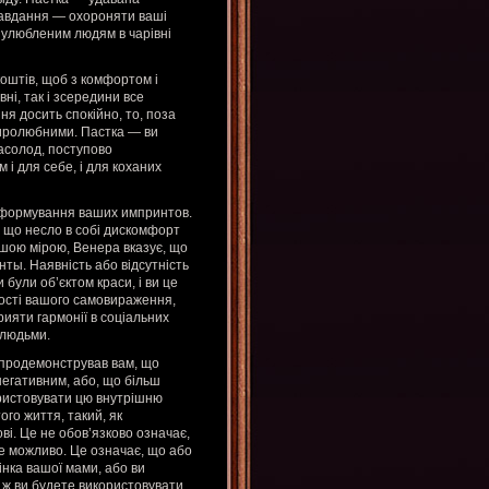
 завдання — охороняти ваші
 улюбленим людям в чарівні
коштів, щоб з комфортом і
ні, так і зсередини все
я досить спокійно, то, поза
миролюбними. Пастка — ви
асолод, поступово
 і для себе, і для коханих
 формування ваших импринтов.
, що несло в собі дискомфорт
ншою мірою, Венера вказує, що
ты. Наявність або відсутність
були об’єктом краси, і ви це
якості вашого самовираження,
прияти гармонії в соціальних
 людьми.
 продемонстрував вам, що
негативним, або, що більш
ористовувати цю внутрішню
ого життя, такий, як
і. Це не обов’язково означає,
ке можливо. Це означає, що або
інка вашої мами, або ви
о ж ви будете використовувати