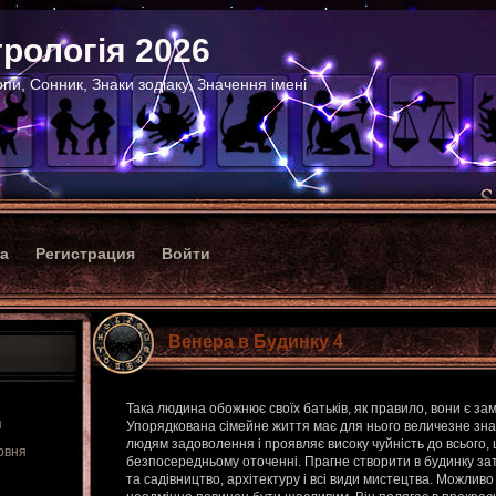
рологія 2026
пи, Сонник, Знаки зодіаку, Значення імені
ка
Регистрация
Войти
Венера в Будинку 4
Така людина обожнює своїх батьків, як правило, вони є з
я
Упорядкована сімейне життя має для нього величезне зна
людям задоволення і проявляє високу чуйність до всього, 
рвня
безпосередньому оточенні. Прагне створити в будинку зат
та садівництво, архітектуру і всі види мистецтва. Можливо