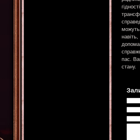
гідност
трансфо
справед
можуть
навіть,
допома
справжн
пас. Ва
стану.
Зал