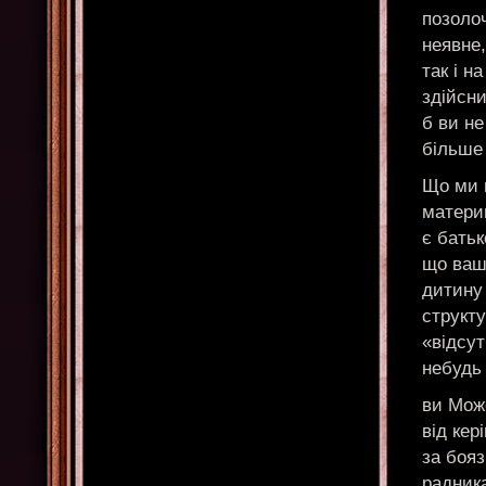
позолоч
неявне,
так і н
здійсни
б ви не
більше 
Що ми 
матери
є батьк
що ваш
дитину 
структ
«відсут
небудь 
ви Мож
від кер
за бояз
радник