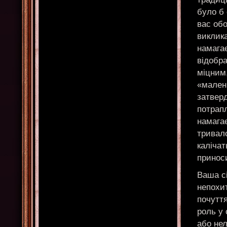
було б 
вас обо
виклика
намагає
відобр
міцним,
«малень
затверд
потрапл
намагає
тривал
каліча
приноси
Ваша сі
непохи
почуття
роль у 
або нел