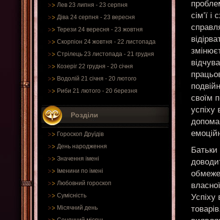
проблем
Лев 23 липня - 23 серпня
сім’ї 
Діва 24 серпня - 23 вересня
справля
Терези 24 вересня - 23 жовтня
відірва
Скорпіон 24 жовтня - 22 листопада
змінюєт
Стрілець 23 листопада - 21 грудня
відчув
Козеріг 22 грудня - 20 січня
працьо
Водолій 21 січня - 20 лютого
подвій
Риби 21 лютого - 20 березня
своїм п
успіху 
Розділи
допома
емоційн
Гороскоп Друїдів
День народження
Батьки 
Значення імені
доводи
Іменини по імені
обмежен
Любовний гороскоп
власної
Сумісність
Успіху 
товарів
Місячний день