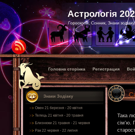
Астрологія 20
Гороскопи, Сонник, Знаки зодіаку
Головна сторінка
Регистрация
Вой
С
Знаки Зодіаку
Овен 21 березня - 20 квітня
Така лю
Телець 21 квітня - 20 травня
сім’ю. 
Близнюки 21 травня - 21 червня
старост
Рак 22 червня - 22 липня