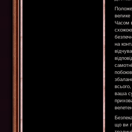
Положен
велике 
Часом 
схожою 
безпеч
на кон
відчув
відпові
самотн
побоюва
збалан
всього
ваша су
прихова
велетен
Безпека
що ви 
традиці