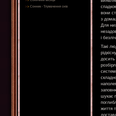
виявляю
Сонячний місяць
спадком
Сонник
-
Тлумачення снів
вони с
з домаш
Для них
незадов
і безлі
Такі л
рідкісн
досить
розбірл
системи
складн
наполе
заповн
шукає п
поглиб
життя т
достав