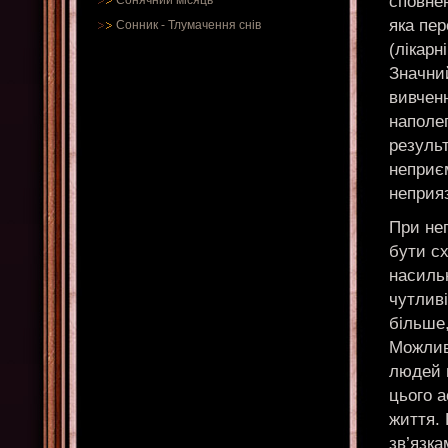
сповне
Сонячний місяць
яка пер
Сонник
-
Тлумачення снів
(лікарн
Значни
вивчен
наполег
резуль
неприєм
неприяз
При неп
бути сх
насильн
чутлив
більше,
Можливо
людей 
цього а
життя.
зв’язка