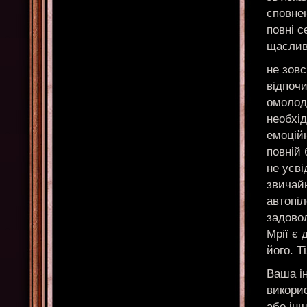
сповнен
повні с
щаслив
не зовс
відпочи
омолод
необхід
емоційн
повній 
не усв
звичайн
автопіл
задово
Мрії є 
його. Т
Ваша ін
викори
або ін