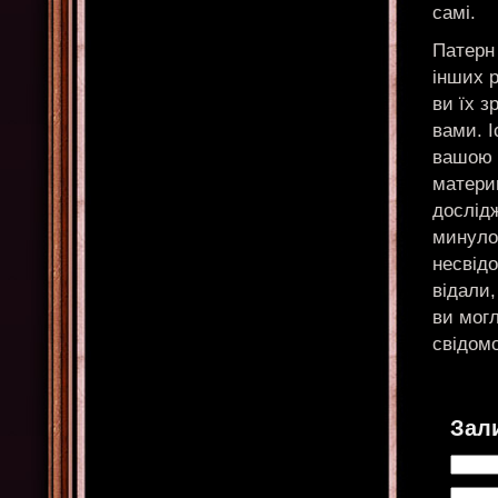
самі.
Патерн
інших 
ви їх з
вами. І
вашою 
матери
дослід
минулог
несвідо
відали,
ви могл
свідомо
Зал