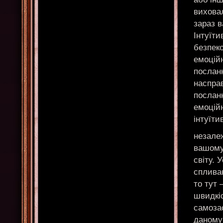
виховал
зараз 
Інтуїти
безпеко
емоційн
послан
насправ
послан
емоційн
інтуїти
незалеж
вашому
світу. 
сплива
то тут 
швидкіс
самоза
даному