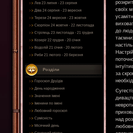
розкрит
Лев 23 липня - 23 серпня
своїх 
Діва 24 серпня - 23 вересня
усамітн
Терези 24 вересня - 23 жовтня
виховат
Скорпіон 24 жовтня - 22 листопада
до люде
Стрілець 23 листопада - 21 грудня
таємних
Козеріг 22 грудня - 20 січня
настіль
Водолій 21 січня - 20 лютого
Настрій
Риби 21 лютого - 20 березня
поточно
інтуїт
Розділи
за скро
необхід
Гороскоп Друїдів
День народження
Сугест
Значення імені
дивацт
Іменини по імені
невроти
Любовний гороскоп
прихова
Сумісність
над ро
любовни
Місячний день