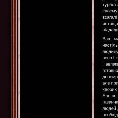
турботи
своєму
взагалі
истоща
віддали
Ваші ма
настіль
людину 
воно і 
Навпак
готовно
допомо
але при
хворих 
Але не
гаванн
людей 
необхід