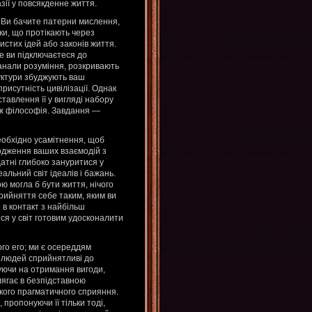
ії у повсякденне життя.
 Ви бачите патерни мислення,
ки, що протікають через
истих ідей або законів життя.
е ви підключаєтеся до
канали розуміння, розкривають
руктури збуджують ваш
присутність цивілізації. Однак
тавлення її у вигляді набору
іж філософія. Завдання —
еобхідно усамітнення, щоб
лодження ваших взаємодій з
датні глибоко зануритися у
альний світ ідеалів і бажань.
ю могла б бути життя, нічого
прийняття себе таким, яким ви
 в контакт з найбільш
ся у світ готовим удосконалити
го его; ми є осереддям
х людей сприйнятливі до
уючи на отримання вигоди,
лягає в безпідставною
якого прагматичного сприяння.
пропонуючи її тільки тоді,