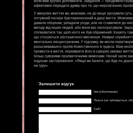
коли вам зручно допомагати. Завдання — продемонструват
ефективно передати думку про те, що нерозв’язних пробле
У минулих життях ви, можливо, не до кінця зрозуміли суть 
потужний патерн був перенесений в дану життя. Можливо,
давали обіцянки, укладали угоди, але не ставилися до н
вигоду від інших людей, або вони вас експлуатували. Зар
спілкуватися так, щоб ніхто не був ображений. Існують т
що стосуються абстрактного мислення. Невірні сприйнятт
ментально ексцентричним. У підсумку, ви могли перетвори
разыскивавшего прояв божественного в чудеса. Вам необхі
провести в життя, перевірити його в суворих умовах життя. 
більш суворими прагматичними вимогами. Нехай засяє ваш
індуське застереження: «Якщо ви бачите, що йде по дорозі
не гуру».
Залишити відгук
Імя (обов'язково)
Пошта (не публікується, об
Сайт