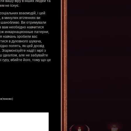
и вашу віру в інших людей та
м не існує.
соціальних взаємодій, і цей
 в минулих втіленнях ви
их шанобливо. Ви отримували
аз вам необхідно навчитися
акож инкарнационные патерни,
я навчань зробили вас
тися в духовного шукача,
дно попять, як цей досвід
Згармонізуйте надії і мрії з
 ідеалізм, але не забувайте
 гуру, вбийте його, тому що це
ов'язково)