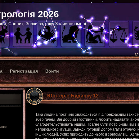
рологія 2026
пи, Сонник, Знаки зодіаку, Значення імені
ка
Регистрация
Войти
Юпітер в Будинку 12
Така людина постійно знаходиться під прекрасним захисто
я
зберігачем. Він добрий і гостинний, любить надавати анон
благодетельствовать іншим. Прагне бути потрібним, вміє в
рвня
неприємної ситуації. Завжди готовий допомагати оточуючи
інших людей. Успіх приходить до нього в зрілому віці. Асп