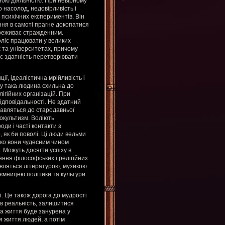
ною діяльністю. При невірному
 насолод, недовірливість і
психічних експериментів. Він
ння в самоті прагне докопатися
ереживає стражденним.
ліє працювати у великих
 та університетах, причому
ає здатність перетворювати
ї, ідеалістична мрійливість і
у така людина схильна до
лігійних організацій. При
відповідальності. Не здатний
тавляться до стародавньої
 окультизм. Воліють
ди і часті контакти з
, як би поволі. Ці люди вельми
дко вони чудесним чином
 Можуть досягти успіху в
ення філософських і релігійних
авляться літературою, музикою
аємницею політики та культури
і. Це також дорога до мудрості
 в реальність, залишитися
на життя буде занурена у
я життя людей, а потім