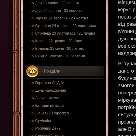
місцем
Лев 23 липня - 23 серпня
керує 
Діва 24 серпня - 23 вересня
поразк
Терези 24 вересня - 23 жовтня
від реа
Скорпіон 24 жовтня - 22 листопада
в’язни
Стрілець 23 листопада - 21 грудня
духовно
Козеріг 22 грудня - 20 січня
все ско
Водолій 21 січня - 20 лютого
надпри
Риби 21 лютого - 20 березня
Вступа
даного 
Розділи
будинок
Гороскоп Друїдів
змогли 
День народження
поперед
Значення імені
міркува
Іменини по імені
потрібн
Любовний гороскоп
ситуаці
Сумісність
проанал
але Ви 
Місячний день