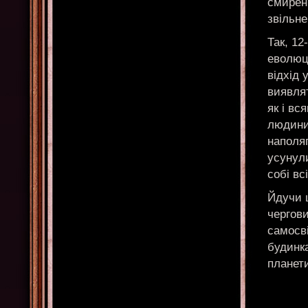
смирен
звільне
Так, 1
еволюці
відхід 
виявлят
як і вс
людини.
наполяг
усунул
собі вс
Йдучи 
чергови
самосві
будинка
планети