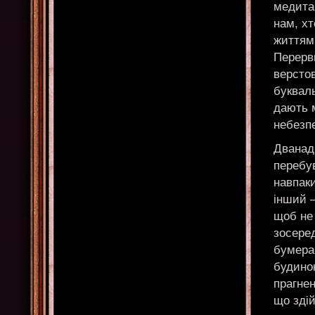
медитац
нам, хт
життям
Перерв
верстов
буквал
дають 
небезп
Дванад
перебув
навпаки
інший —
щоб не 
зосеред
бумера
будино
прагнен
що здій