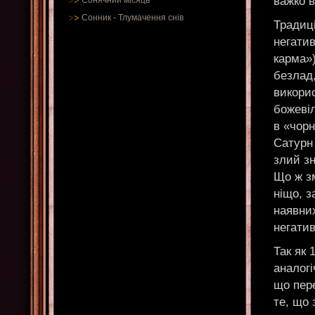
важко в
Сонячний місяць
Сонник
-
Тлумачення снів
Традиц
негатив
карма»)
безлад,
викорис
божеві
в «чорн
Сатурн
злий зн
Що ж з
ніщо, 
наявних
негатив
Так як 
аналогі
що пер
те, що 