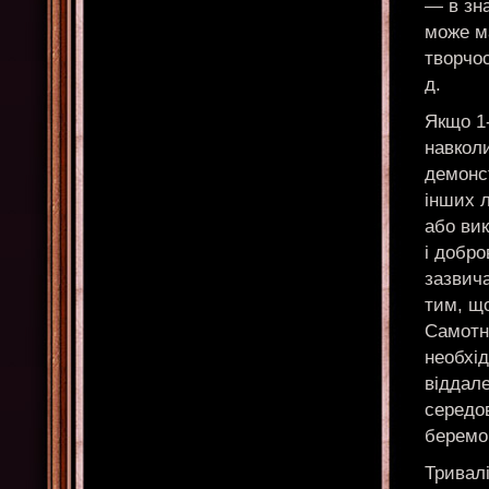
— в зн
може м
творчос
д.
Якщо 1
навкол
демонс
інших л
або вик
і добро
зазвича
тим, щ
Самотн
необхі
віддале
середов
беремо 
Тривалі