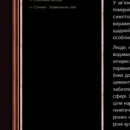
Сонячний місяць
У зв’яз
Сонник
-
Тлумачення снів
помірні
симпто
виражен
щадний
особлив
Люди, 
водами,
інтерес
порівня
боки до
цементу
забезпе
сфері.
ціле на
генетич
різних 
різні к