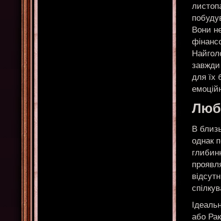
листопа
побудув
Вони не
фінанс
Найголо
завжди
для їх 
емоцій
Любо
В близ
однак п
глибинн
проявл
відсутн
спілкув
Ідеаль
або Рак