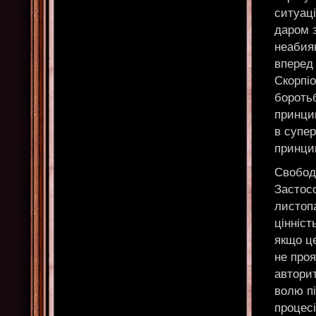
ситуаці
даром з
неабияк
вперед
Скорпіо
боротьб
принцип
в супер
принцип
Свобода
Застос
листопа
цінніст
якщо це
не проя
авторит
волю пі
процесі