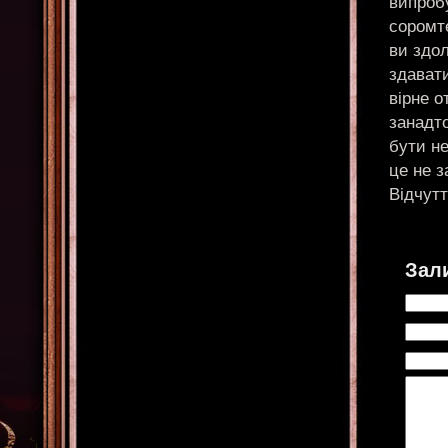
випроб
соромте
ви здол
здават
вірне о
занадто
бути не
це не з
Відчутт
Зал