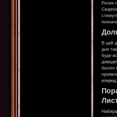
Ризик с
Скорпі
стимуля
познача
Доля
В цей 
дня так
буде в
доведе
безліч 
проявл
вперед,
Пор
Лис
Набира