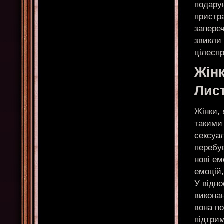
подарун
пристра
запереч
звикли
цілесп
Жін
Лис
Жінки, 
такими
сексуа
перебув
нові ем
емоцій
У відно
виконан
вона по
підтрим