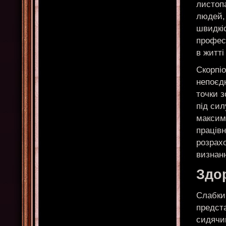
листоп
людей, 
швидкіс
профес
в житті
Скорпі
непоєд
точки з
під сил
максима
працівн
розрах
визнан
Здо
Слабки
предста
сидячи