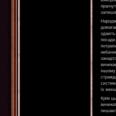
прагнут
залиша
Народж
домага
здають 
посади
потрапи
небачен
занадто
виникає
іншому
стражд
систем
їх мен
Крім ц
виникат
пишают