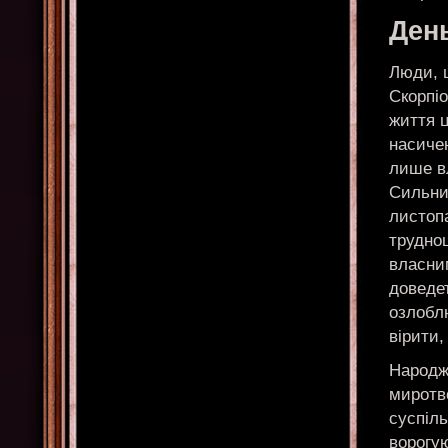
Ден
Люди, щ
Скорпіо
життя 
насичен
лише в
Сильний
листопа
трудно
власни
доведе
озлобл
вірити,
Народже
миротв
суспіль
ворогу