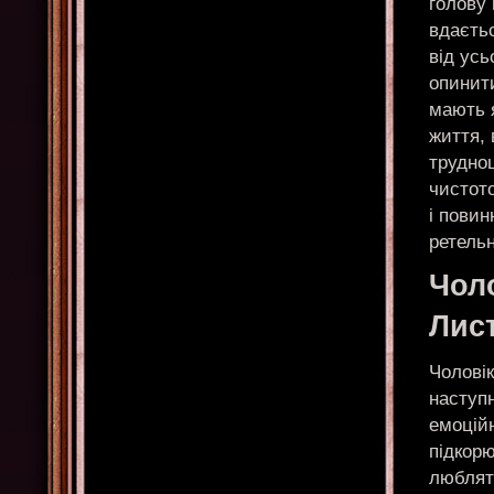
голову 
вдаєть
від усь
опинит
мають 
життя, 
труднощ
чистот
і повин
ретель
Чол
Лис
Чолові
наступ
емоційн
підкорю
люблят