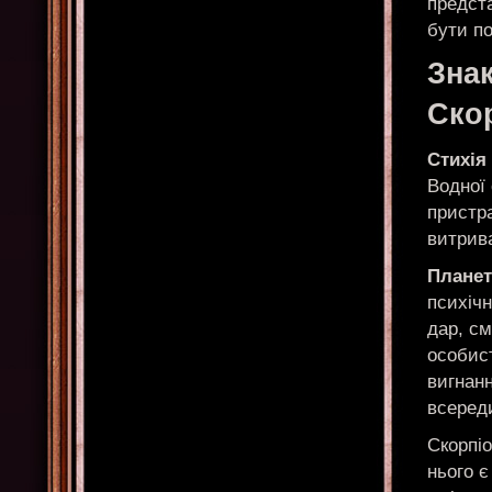
предст
бути по
Знак
Ско
Стихія
Водної 
пристра
витрив
Планет
психіч
дар, см
особист
вигнанн
всереди
Скорпіо
нього є