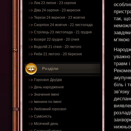
Лев 23 липня - 23 серпня
особли
Діва 24 серпня - 23 вересня
пристра
Терези 24 вересня - 23 жовтня
так, що
неможл
Скорпіон 24 жовтня - 22 листопада
завдяк
Стрілець 23 листопада - 21 грудня
м’якою 
Козеріг 22 грудня - 20 січня
Водолій 21 січня - 20 лютого
Народже
Риби 21 лютого - 20 березня
уважно
травм і
Розділи
Рекомен
акупунк
Гороскоп Друїдів
біль і 
День народження
зв’язку
Значення імені
диспан
Іменини по імені
виявлен
Любовний гороскоп
розладі
Сумісність
захвор
Місячний день
нижньог