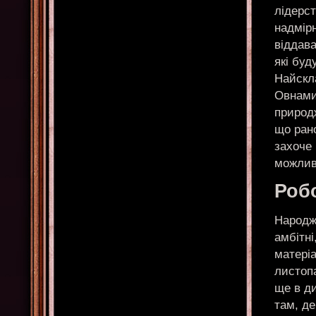
лідерс
надмірн
віддава
які буд
Найскл
Овнами
природж
що рано
захоче 
можлив
Робо
Народж
амбітні
матеріа
листоп
ще в ди
там, де