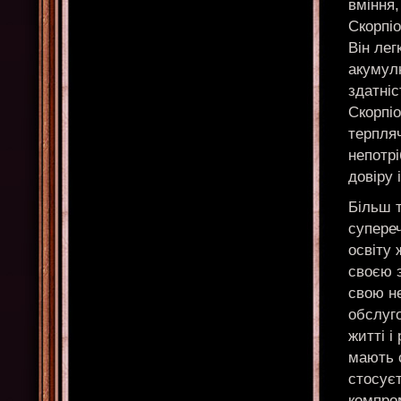
вміння,
Скорпіо
Він лег
акумулю
здатніс
Скорпіо
терпляч
непотрі
довіру 
Більш т
супереч
освіту 
своєю э
свою не
обслуго
житті і
мають с
стосуєт
компром