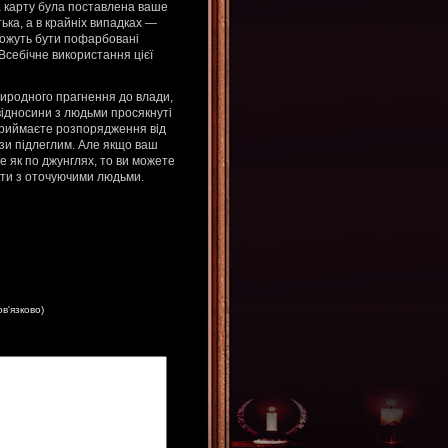
а карту була поставлена ваше
ька, а в крайніх випадках —
можуть бути пофарбовані
. Всебічне використання цієї
иродного прагнення до влади,
ідносини з людьми просякнуті
 приймаєте розпорядження від
ази підлеглим. Але якщо ваш
е як по джунглях, то ви можете
кти з оточуючими людьми.
ов'язково)