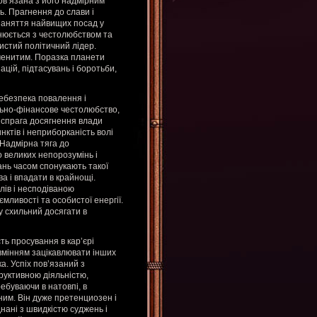
ов’язана з його надмірним
ь. Прагнення до слави і
заняття найвищих посад у
йснюється з честолюбством та
ристий політичний лідер.
менитим. Поразка планети
цій, підтасувань і боротьби,
небезпека повалення і
ьно-фінансове честолюбство,
і спрага досягнення влади
инктів і неприборканість волі
 Надмірна тяга до
 великих непорозумінь і
ань часом спонукають такої
а і впадати в крайнощі.
лів і несподіваною
мливості та особистої енергії.
у схильний досягати в
ть просування в кар’єрі
 вмінням зацікавлювати інших
а. Успіх пов’язаний з
руктивною діяльністю,
ебуваючи в натовпі, в
ним. Він дуже претенциозен і
нані з швидкістю суджень і