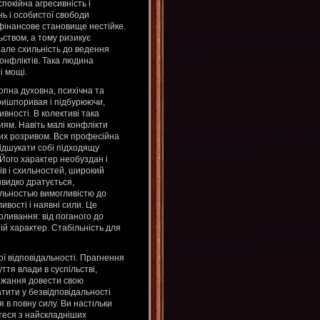
окійна агресивність і
ь і особистої свободи
фінансове становище нестійке.
ьством, а тому ризикує
 але схильність до ведення
онфліктів. Така людина
і мощі.
рпна духовна, психічна та
 пришпоривая і підбурюючи,
ивності. В колективі така
ям. Навіть малі конфлікти
их розривом. Вся професійна
підшукати собі підходящу
 Його характер необуздан і
ів і схильностей, широкий
швидко дратується,
ельностью вимогливістю до
ивості і наявні сили. Це
ливання: від поганого до
ній характер. Стабільність для
ї відповідальності. Прагнення
ття влади в суспільстві,
ажання довести свою
атити у безвідповідальності
 в повну силу. Ви настільки
єтеся з найскладніших