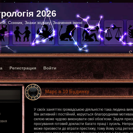
рологія 2026
пи, Сонник, Знаки зодіаку, Значення імені
ка
Регистрация
Войти
Марс в 10 Будинку
У своїх заняттях громадською діяльністю така людина ви
я
Він активний і постійний, керується благородними мотив
силою може чудово виконувати свої обов’язки. Задля прис
рвня
просування готовий докласти багато праці і зусиль. Непр
може призвести до втрати престижу, тому йому слід рете