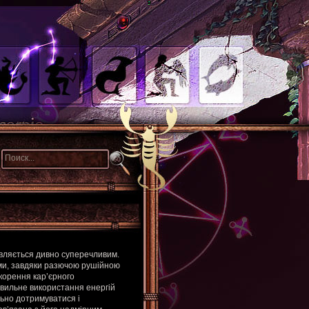
являється дивно суперечливим.
ами, завдяки разючою рушійною
корення кар’єрного
авильне використання енергій
льно дотримуватися і