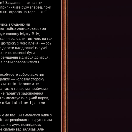
им? Завдання — виявляти
е припиняйте руху вперед, поки
ініть агресію на терпіння. Є
чись з будь-якими
тва. Займаючись питаннями
оди вашому іміджу. Втім,
ання володіти тим, чого ви так
 цю тріску з мого плеча» — ось
а давати вихід вашої кипучої
, ви не повинні бути і
еміщенні від місця до місця,
 а потім розслабитися і
 уособлюєте собою архетип
нфлікти — чоловічу сторону
х мотивів. Це зовсім не
, а також те, що ми приймемо
 не гарантує задоволення
н символізує юнацький порив,
 в битві зі світом. Цього ми
ю до вас. Ви змагалися один з
т вас розділила тінь рукавички
бували в дуже невигідному
же сильно вас залякав. Але