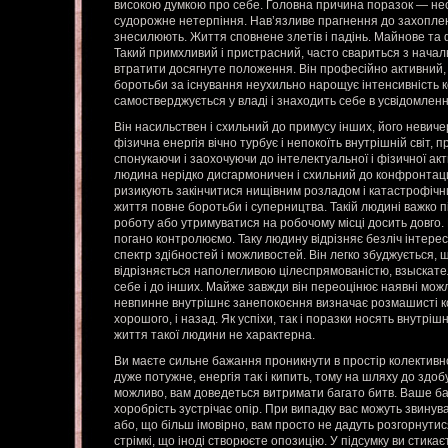
високою думкою про себе. Головна причина поразок — несп
судорожне нетерпіння. Нав’язливе прагнення до захоплен
знесилюють. Життя сповнене злетів і падінь. Майнове та 
Такий примхливий і пристрасний, часто свариться з начал
втратити досягнуте положення. Він професійно активний,
боротьби за існування неухильно нарощує інтенсивність к
самостверджується у владі і знаходить себе в усвідомленн
Він насильствен і схильний до примусу інших, його невиче
фізична енергія вічно турбує і непокоїть внутрішній світ,
спонукаючи і заохочуючи до інтелектуальної і фізичної акт
людина нерідко дисгармоничен і схильний до конфронтаци
ризикують закінчитися нищівним розладом і катастрофічн
життя повне боротьби і суперництва. Такій людині важко 
роботу або утримуватися на робочому місці досить довго.
погано контролюємо. Таку людину відрізняє безліч інтерес
спектр здібностей і можливостей. Він легко збуджується, 
відрізняється наполегливою цілеспрямованістю, взыскат
себе і до інших. Майже завжди він переоцінює наявні можл
невпинне внутрішнє занепокоєння визначає розмашисті ко
хорошого, і назад. Як успіхи, так і поразки носять внутріш
життя такої людини не характерна.
Ви маєте сильне бажання проникнути в простір колективно
дуже потужне, енергія так і кипить, тому на шляху до здобу
можливо, вам доведеться витримати багато битв. Ваше б
хоробрість зустрічає опір. При випадку вас можуть звинув
або, що більш імовірно, вам просто не дадуть розгорнутися
стрімкі, що іноді створюєте опозицію. У підсумку ви стика