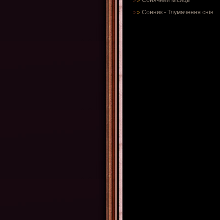
Сонячний місяць
Сонник
-
Тлумачення снів