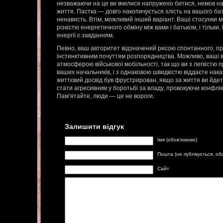
незважаючи на це ви вчилися напружено битися, немов н
життя. Пастка — довго накопичується злість на вашого бат
ненависть. Втім, можливий інший варіант. Ваші стосунки 
різкістю енергетичного обміну між вами і батьком, і тільки
енергії є завданням.
Певно, ваш авторитет відзначений рисою спонтанного, пр
інстинктивним почуттям розпорядництва. Можливо, ваші в
атмосферою військової мобільності, так що ви з легкістю
ваших начальників, і з однаковою швидкістю віддаєте нак
життєвий досвід був фрустрирован, якщо за життя ви йдет
стати агресивним у боротьбі за владу, провокуючи конфлі
Пам’ятайте, люди — це не вороги.
Залишити відгук
Імя (обов'язково)
Пошта (не публікується, об
Сайт