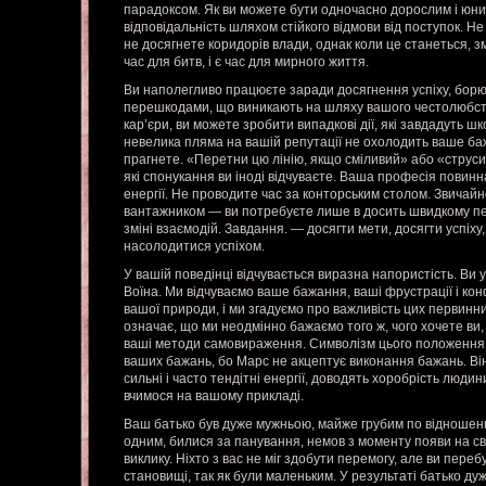
парадоксом. Як ви можете бути одночасно дорослим і юн
відповідальність шляхом стійкого відмови від поступок. Н
не досягнете коридорів влади, однак коли це станеться, зм
час для битв, і є час для мирного життя.
Ви наполегливо працюєте заради досягнення успіху, борю
перешкодами, що виникають на шляху вашого честолюбс
кар’єри, ви можете зробити випадкові дії, які завдадуть шк
невелика пляма на вашій репутації не охолодить ваше баж
прагнете. «Перетни цю лінію, якщо сміливий» або «струси
які спонукання ви іноді відчуваєте. Ваша професія повинн
енергії. Не проводите час за конторським столом. Звичайно
вантажником — ви потребуєте лише в досить швидкому пер
зміні взаємодій. Завдання. — досягти мети, досягти успіху,
насолодитися успіхом.
У вашій поведінці відчувається виразна напористість. Ви
Воїна. Ми відчуваємо ваше бажання, ваші фрустрації і ко
вашої природи, і ми згадуємо про важливість цих первинни
означає, що ми неодмінно бажаємо того ж, чого хочете ви
ваші методи самовираження. Символізм цього положення
ваших бажань, бо Марс не акцептує виконання бажань. Ві
сильні і часто тендітні енергії, доводять хоробрість людини
вчимося на вашому прикладі.
Ваш батько був дуже мужньою, майже грубим по відношенн
одним, билися за панування, немов з моменту появи на сві
виклику. Ніхто з вас не міг здобути перемогу, але ви пере
становищі, так як були маленьким. У результаті батько ду