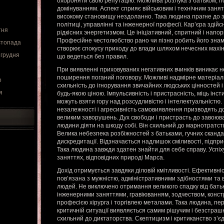
охороняти свою репутацію. Можлива розлука з батьком, п
домінуванням. Аспект сприяє військовим і технічним занят
високому становищу нездоланно. Така людина прагне до 
політиці, управлінні та інженерної професії. Кар’єра зді
тня
рідкісних энергетизмом. Це ініціативний, спритний і напо
Професійне честолюбство рано чи пізно робить його зна
стопада
створює спокусу приходу до влади шляхом нечесних махіна
 грудня
що ведеться без правил.
При виявленні приховуваних негативних вчинків виникає 
поширення поганий поговору. Можливі надмірне матеріал
о
схильність до ігнорування звичайних людських цінностей 
я
будь-якою ціною. Імпульсивність і пристрасність, міць інст
можуть взяти гору над розсудливістю і інтелектуальністю.
незалежності і агресивність самовиявлення призводять до
великим заворушень. Дух свободи і пристрасть до завоюв
людини діяти на шкоду собі. Він схильний до марнотратств
Велика небезпека розбіжностей з батьками, гучних сканда
дискредитації. Відзначається надлишок сміливості, підприє
Така людина завжди здатен знайти для себе справу. Успіх
заняттях, відповідних природі Марса.
Дохід отримується завдяки діловій кмітливості. Ефективніс
пов’язана з мужністю, адміністративними здібностями та
людей. Не виключено отримання великого спадку від батьк
інженерними заняттями, гравіюванням, зодчеством, конст
професією хірурга і торгівлею металами. Така людина, пер
критичній ситуації виявляється самим рішучим і безстраш
схильний до диктаторства. Скептицизм і критиканство з’єд