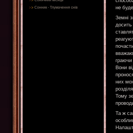
способ
Сонячний місяць
не буде
Сонник
-
Тлумачення снів
Земні з
досить 
ставля
реагуют
почаст
вважают
граючи
Вони в
пронося
них мож
розділя
Тому зе
провод
Та ж са
особлив
Налашт