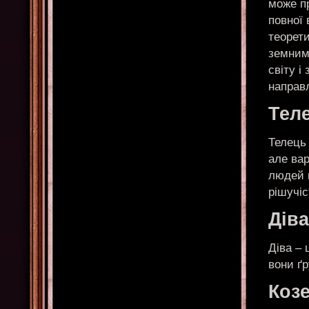
може пр
повної 
теорет
земним
світу і
направл
Теле
Телець 
але вар
людей 
рішучіс
Діва
Діва – 
вони ґр
Козе