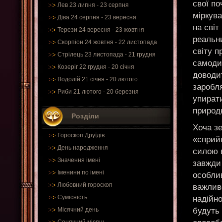
свої по
Лев 23 липня - 23 серпня
міркува
Діва 24 серпня - 23 вересня
на світ
Терези 24 вересня - 23 жовтня
реальн
Скорпіон 24 жовтня - 22 листопада
світу п
Стрілець 23 листопада - 21 грудня
самодис
Козеріг 22 грудня - 20 січня
доводит
Водолій 21 січня - 20 лютого
заробля
Риби 21 лютого - 20 березня
упирати
природ
Розділи
Хоча з
Гороскоп Друїдів
«сприйн
День народження
силою в
Значення імені
завжди 
Іменини по імені
особли
Любовний гороскоп
важливе
Сумісність
надійно
будуть
Місячний день