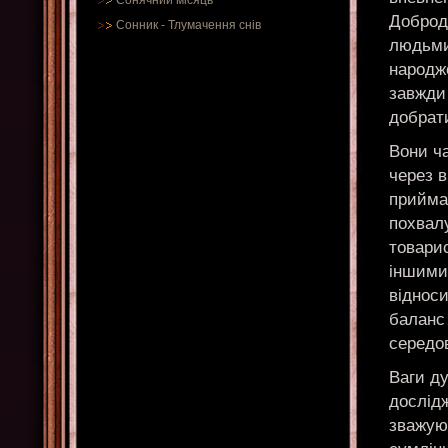
Сонячний місяць
Доброд
Сонник
-
Тлумачення снів
людьми
народж
завжди
добрат
Вони ч
через в
прийма
похвал
товарис
іншими,
відноси
баланс 
середо
Ваги ду
дослідж
зважую