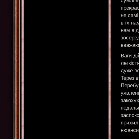
сумлінн
прекрас
не самі
в їх на
нам ві
зосеред
вважаю
Ваги ді
легкіст
дуже ве
Терезів
Перебу
уявленн
закоху
подальш
заспок
прихиль
нюанси,