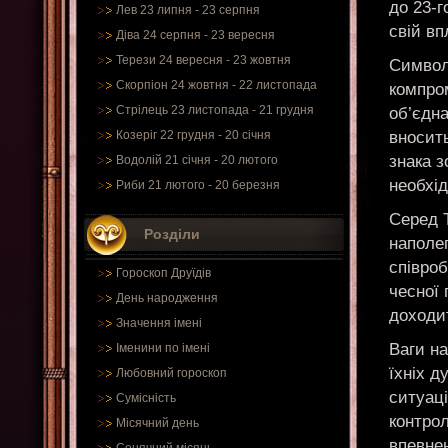
до 23-г
Лев 23 липня - 23 серпня
свій вп
Діва 24 серпня - 23 вересня
Терези 24 вересня - 23 жовтня
Символ 
Скорпіон 24 жовтня - 22 листопада
компро
Стрілець 23 листопада - 21 грудня
об’єдн
вносить
Козеріг 22 грудня - 20 січня
знака 
Водолій 21 січня - 20 лютого
необхі
Риби 21 лютого - 20 березня
Серед Т
Розділи
наполег
співроб
Гороскоп Друїдів
чесної 
День народження
доходи
Значення імені
Ваги на
Іменини по імені
їхніх д
Любовний гороскоп
ситуаці
Сумісність
контро
Місячний день
впевнен