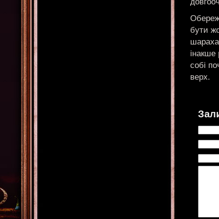
довгооч
Обереж
бути жо
шарахай
інакше
собі по
верх.
Зал