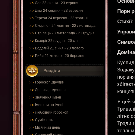
Основн
Лев 23 липня - 23 серпня
Пори р
Діва 24 серпня - 23 вересня
Терези 24 вересня - 23 жовтня
Стихії
:
Скорпіон 24 жовтня - 22 листопада
Управи
Стрілець 23 листопада - 21 грудня
Козеріг 22 грудня - 20 січня
Симво
Водолій 21 січня - 20 лютого
Доміна
Риби 21 лютого - 20 березня
Куспид
Зодіаку
Розділи
порівня
Гороскоп Друїдів
збігаєт
День народження
концепц
Значення імені
У цей ч
Іменини по імені
Тривалі
Любовний гороскоп
літнє с
Сумісність
Традиц
Місячний день
теплі 