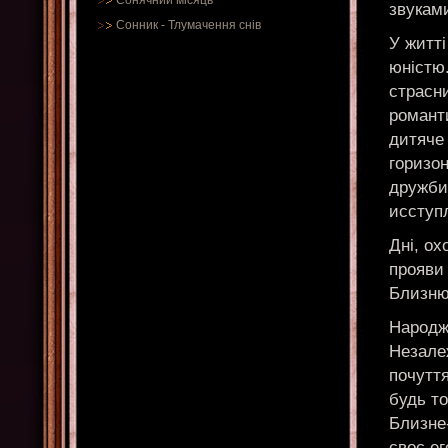
Сонячний місяць
звуками
Сонник
-
Тлумачення снів
У житт
юністю.
страсни
романт
дитяче
горизо
дружби
исступ
Дні, о
прояви 
Близнюк
Народж
Незалеж
почуття
будь то
Близне
своє е