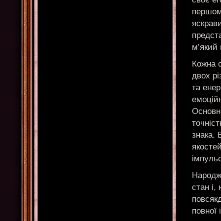
першом
яскрав
предст
м’який 
Кожна о
двох рі
та енер
емоційн
Основни
точніс
знака. 
якостей
імпульс
Народж
стан і,
повсяк
повної 